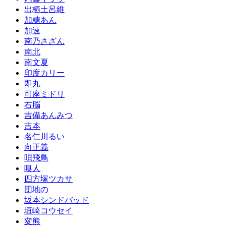
出栖土呂維
加糖あん
加速
南乃さざん
南北
南文夏
印度カリー
即丸
可座ミドリ
右脳
吉備あんみつ
吉本
名仁川るい
向正義
唄飛鳥
嗅人
四方塚ツカサ
団地の
坂本シンドバッド
垣崎コウセイ
変熊