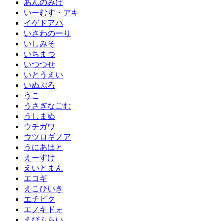
あんのみけ
いーむす・アキ
イゲドアハ
いさわのーり
いしみそ
いちまつ
いつつせ
いとうえい
いぬぶろ
うこ
うさぎなごむ
うしまぬ
ウチガワ
ウツロギノア
うにあはと
えーすけ
えいとまん
エコギ
えこひいき
エチピク
エノキドォ
えびふらい