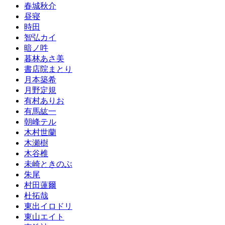
春城秋介
昼寝
時田
智弘カイ
暗ノ吽
暮林あさ美
書店院まとり
月本築希
月野定規
有村ありお
有馬紘一
朝峰テル
木村世蘭
木瀬樹
木谷椎
未崎ときのぶ
朱尾
村田蓮爾
杜拓哉
東出イロドリ
東山エイト