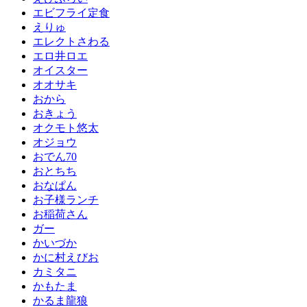
エビフライ定食
えりゅ
エレクトさわる
エロ井ロエ
オイスター
オオサキ
おから
おきょう
オクモト悠太
オジョウ
おでん70
おとちち
おなぱん
お子様ランチ
お稲荷さん
ガー
かいづか
かに村えびお
カミタニ
かもたま
かるま龍狼