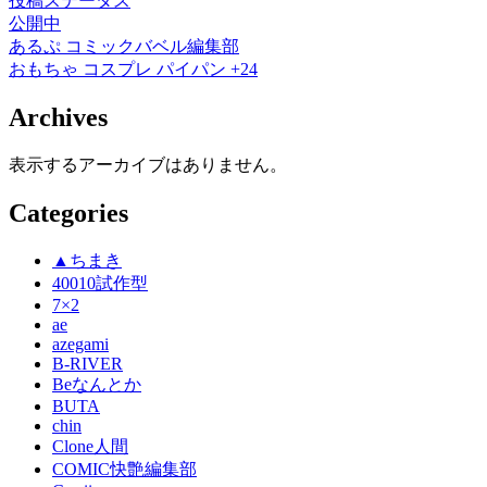
投稿ステータス
公開中
あるぷ
コミックバベル編集部
おもちゃ
コスプレ
パイパン
+24
Archives
表示するアーカイブはありません。
Categories
▲ちまき
40010試作型
7×2
ae
azegami
B-RIVER
Beなんとか
BUTA
chin
Clone人間
COMIC快艶編集部