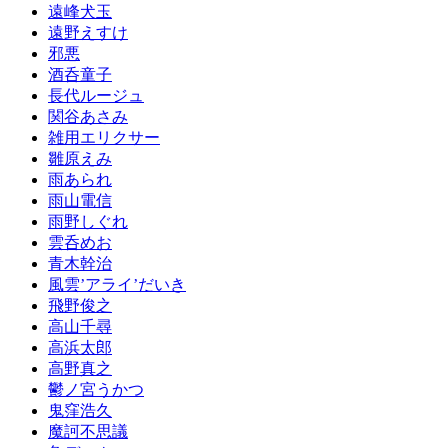
遠峰犬玉
遠野えすけ
邪悪
酒呑童子
長代ルージュ
関谷あさみ
雑用エリクサー
雛原えみ
雨あられ
雨山電信
雨野しぐれ
雲呑めお
青木幹治
風雲’アライ’だいき
飛野俊之
高山千尋
高浜太郎
高野真之
鬱ノ宮うかつ
鬼窪浩久
魔訶不思議