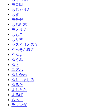
モコ田
もじゃりん
もず
モチヂ
もちむ木
モノリノ
ももこ
もり苔
ヤスイリオスケ
やっそん義之
やんよ
ゆうみ
ゆさ
ユズハ
ゆりかわ
ゆりしましろ
ゆるた
よしとら
よるげ
らっこ
ラマンダ