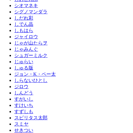
シオマネキ
シグノマンダラ
しだれ彩
しでん晶
しもはら
ジャイロウ
じゃが山たらヲ
じゃみんぐ
シュガーミルク
じゅらい
しゅる版
ジョン・K・ペー太
しらないひとし
ジロウ
しんどう
すがいし
すけいち
すずしも
スピリタス太郎
スミヤ
せきつい