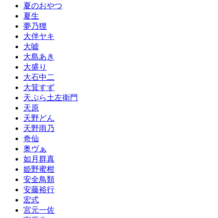
夏のおやつ
夏生
夢乃狸
大伴ヤキ
大嘘
大島あき
大盛り
大石中二
大箕すず
天ぷら土左衛門
天原
天野どん
天野雨乃
奇仙
奥ヴぁ
如月群真
姫野蜜柑
安全鳥類
安藤裕行
宏式
宮元一佐