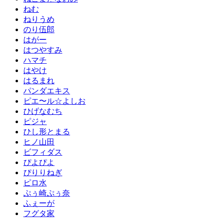
ねむ
ねりうめ
のり伍郎
はがー
はつやすみ
ハマチ
はやけ
はるまれ
パンダエキス
ピエ〜ル☆よしお
ひげなむち
ピジャ
ひし形とまる
ヒノ山田
ビフィダス
ぴよぴよ
ぴりりねぎ
ピロ水
ぷぅ崎ぷぅ奈
ふぇーが
フグタ家