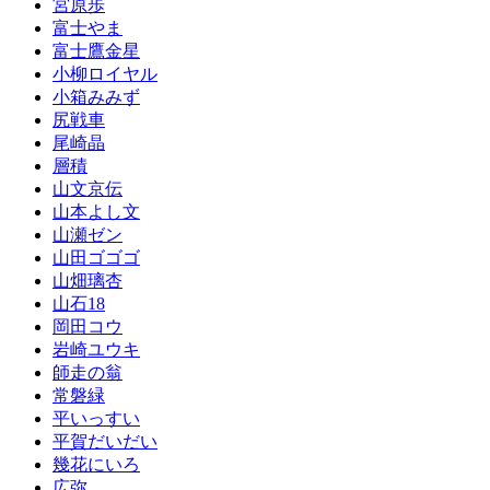
宮原歩
富士やま
富士鷹金星
小柳ロイヤル
小箱みみず
尻戦車
尾崎晶
層積
山文京伝
山本よし文
山瀬ゼン
山田ゴゴゴ
山畑璃杏
山石18
岡田コウ
岩崎ユウキ
師走の翁
常磐緑
平いっすい
平賀だいだい
幾花にいろ
広弥