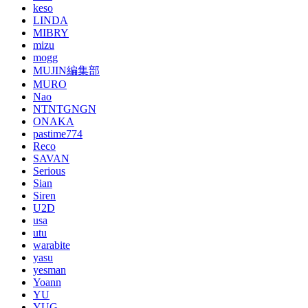
keso
LINDA
MIBRY
mizu
mogg
MUJIN編集部
MURO
Nao
NTNTGNGN
ONAKA
pastime774
Reco
SAVAN
Serious
Sian
Siren
U2D
usa
utu
warabite
yasu
yesman
Yoann
YU
YUG