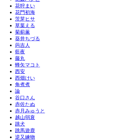
花狩まい
花門初海
茨芽ヒサ
草葉える
菊薊薫
葵井ちづる
蒟吉人
藍夜
藤丸
蜂矢マコト
西安
西畑けい
角煮煮
論
谷口さん
赤佐たぬ
赤月みゅうと
越山弱衰
跳犬
跳馬遊鹿
逆又練物