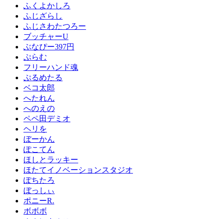
ふくよかしろ
ふじざらし
ふじさわたつろー
ブッチャーU
ぶなぴー397円
ぷらむ
フリーハンド魂
ぷるめたる
ベコ太郎
へたれん
へのえの
ペペ田デミオ
ヘリを
ぼーかん
ぽこてん
ほしとラッキー
ほたてイノベーションスタジオ
ぽちたろ
ぼっしぃ
ポニーR.
ボボボ