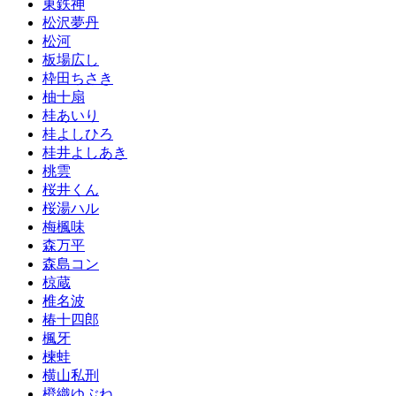
東鉄神
松沢夢丹
松河
板場広し
枠田ちさき
柚十扇
桂あいり
桂よしひろ
桂井よしあき
桃雲
桜井くん
桜湯ハル
梅楓味
森万平
森島コン
椋蔵
椎名波
椿十四郎
楓牙
楝蛙
横山私刑
橙織ゆぶね