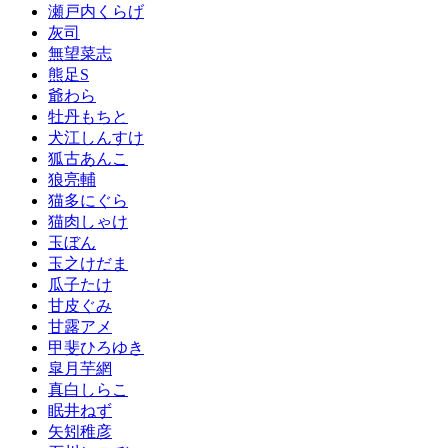
瀬戸内くらげ
灰司
無望菜志
熊足S
爺わら
牡丹もちと
犬江しんすけ
狐古あんこ
狼亮輔
猫多にぐら
猫肉しゃけ
玉ぼん
玉之けだま
瓜子たけ
甘皮ぐみ
甘露アメ
甲斐ひろゆき
皐月芋網
真白しらこ
眠井ねず
矢矧稚彦