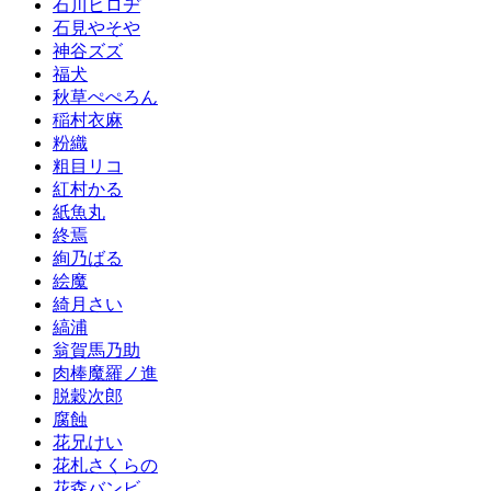
石川ヒロヂ
石見やそや
神谷ズズ
福犬
秋草ぺぺろん
稲村衣麻
粉織
粗目リコ
紅村かる
紙魚丸
終焉
絢乃ばる
絵魔
綺月さい
縞浦
翁賀馬乃助
肉棒魔羅ノ進
脱穀次郎
腐蝕
花兄けい
花札さくらの
花森バンビ