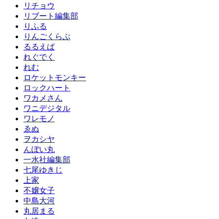
リチョウ
リブート編集部
りふる
りんごくらぶ
るるえぱ
れぐでく
れむ
ロケットモンキー
ロックハート
ワカメさん
ワニデジタル
ワレモノ
ゑぬ
ヲカシヤ
んぼい丸
一水社編集部
七尾ゆきじ
上家
不嬢女子
中島大河
丸居まる