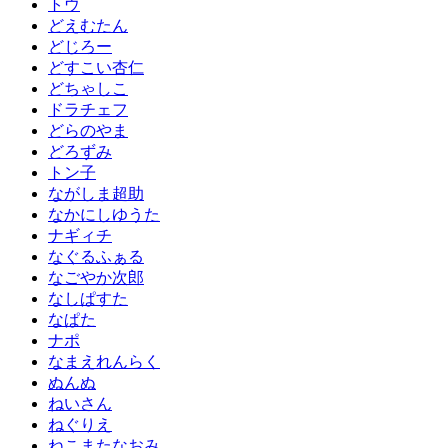
トウ
どえむたん
どじろー
どすこい杏仁
どちゃしこ
ドラチェフ
どらのやま
どろずみ
トン子
ながしま超助
なかにしゆうた
ナギィチ
なぐるふぁる
なごやか次郎
なしぱすた
なぱた
ナポ
なまえれんらく
ぬんぬ
ねいさん
ねぐりえ
ねこまたなおみ