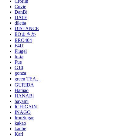
Croriin
Cuvie
DanBi
DATE
diletta
DISTANCE
EOまさか
ERO404
F4U
Flugel
fu-ta
Fue
G10
gonza
green TEA。
GURIDA
Hamao
HANABi
hayami
ICHIGAIN
INAGO
IronSugar
kakao
kanbe
Karl