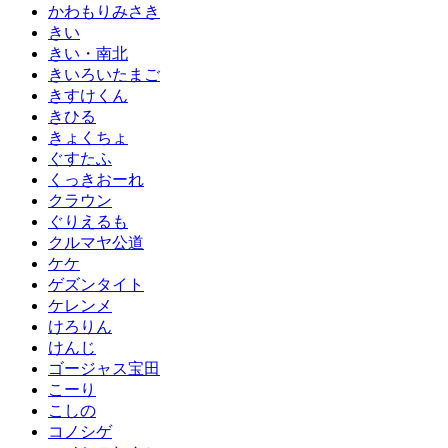
かわもりみさき
きい
きい・南北
きいろいたまご
きすけくん
きひる
きょくちょ
ぐすたふ
くっきおーれ
クラウン
ぐりえるも
クルマヤ公道
ケケ
ゲズンタイト
ケレンメ
けろりん
けんじ
ゴージャス宝田
こーり
こしの
コノシゲ