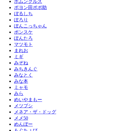
ホムンクルス
ポヨン田ポポ助
ぼるしち
ぽろり
ぽんこっちゃん
ポンスケ
ぽんたろ
マツモト
まれお
ミギ
みぞね
みちきんぐ
みなとく
みな本
ミャモ
みら
めいやまもー
メツブシ
メネア・ザ・ドッグ
メメ50
めんぼー
もぐちょび