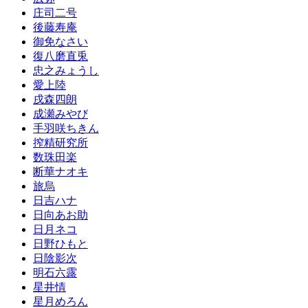
庄司二号
後藤寿庵
御免なさい
復八磨直兎
忠之みょうし
愛上陸
戌森四朗
成瀬みやび
手羽咲ちきん
搾精研究所
数珠田楽
断華ナオキ
旅烏
日吉ハナ
日向あお助
日月ネコ
日野ひもと
日陰影次
明石六露
星井情
星月めろん