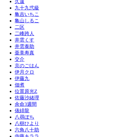
久遠
九十九弐級
亀吉いちこ
亀山しるこ
二区
二峰跨人
井雲くす
井雲泰助
亜美寿真
交介
京のごはん
伊月クロ
伊藤九
佃煮
位置原光Z
佐藤沙緒理
余命3週間
俵緋龍
八尋ぽち
八樹ひより
六角八十助
内藤キララ