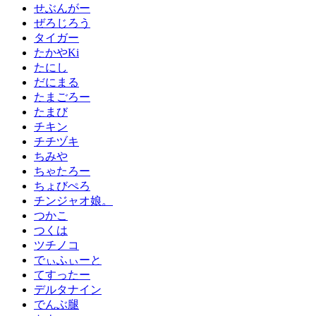
せぶんがー
ぜろじろう
タイガー
たかやKi
たにし
だにまる
たまごろー
たまび
チキン
チチヅキ
ちみや
ちゃたろー
ちょびぺろ
チンジャオ娘。
つかこ
つくは
ツチノコ
でぃふぃーと
てすったー
デルタナイン
でんぶ腿