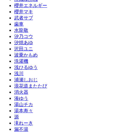
櫻井エネルギー
櫻井マキ
武者サブ
歯車
水龍敬
汐乃コウ
汐焼あゆ
沢田ユニ
波乗かもめ
洗濯機
浅ひるゆう
浅川
浦瀬しおじ
浪花道またたび
消火器
湊ゆう
湯山チカ
湯本寿々
源
滝れーき
漏不湯