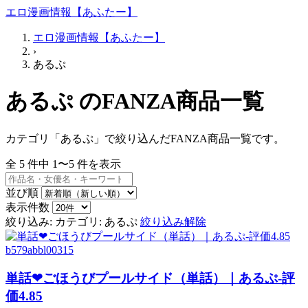
エロ漫画情報【あふたー】
エロ漫画情報【あふたー】
›
あるぷ
あるぷ のFANZA商品一覧
カテゴリ「あるぷ」で絞り込んだFANZA商品一覧です。
全
5
件中
1〜5
件を表示
並び順
表示件数
絞り込み:
カテゴリ: あるぷ
絞り込み解除
b579abbl00315
単話❤ごほうびプールサイド（単話）｜あるぷ-評
価4.85