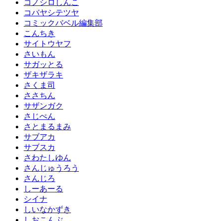
コノシロしんこ
コバヤシテツヤ
コミックバベル編集部
こんちき
サイトウヤフ
さいもん
サガッとる
ザキザラキ
さくま司
ささちん
サザンガク
さじぺん
さとまるまみ
サブアカ
サブスカ
さわたしゆん
さんじゅうろう
さんじろ
しーあーる
シイナ
しいなかずき
しおこんぶ