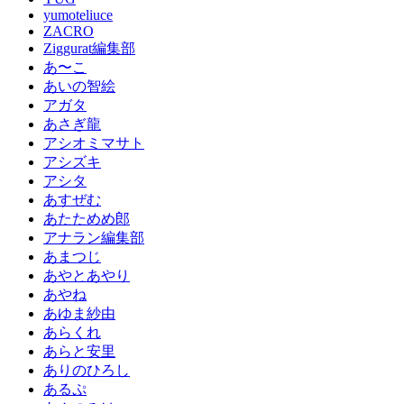
yumoteliuce
ZACRO
Ziggurat編集部
あ〜こ
あいの智絵
アガタ
あさぎ龍
アシオミマサト
アシズキ
アシタ
あすぜむ
あたためめ郎
アナラン編集部
あまつじ
あやとあやり
あやね
あゆま紗由
あらくれ
あらと安里
ありのひろし
あるぷ