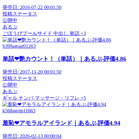
発売日:
2016-07-22 00:01:50
投稿ステータス
公開中
あるぷ
ごほうびプールサイド
中出し
単話
+3
b399agoar01263
単話❤艶カウント！（単話）｜あるぷ-評価4.86
発売日:
2017-11-20 00:01:50
投稿ステータス
公開中
あるぷ
ギャル
ナンパ
マッサージ・リフレ
+5
k568agotp11663
羞恥❤アモラルアイランド｜あるぷ-評価4.94
発売日:
2026-02-13 00:00:04