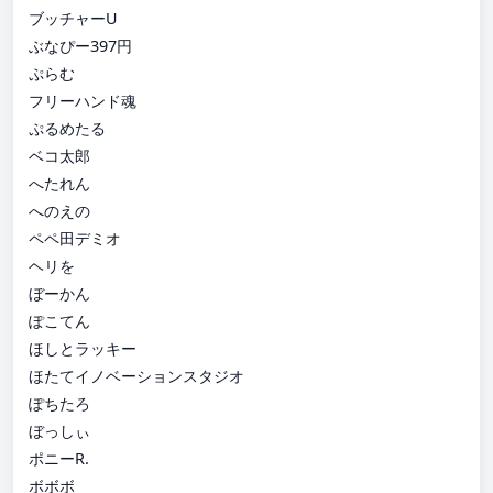
ブッチャーU
ぶなぴー397円
ぷらむ
フリーハンド魂
ぷるめたる
ベコ太郎
へたれん
へのえの
ペペ田デミオ
ヘリを
ぼーかん
ぽこてん
ほしとラッキー
ほたてイノベーションスタジオ
ぽちたろ
ぼっしぃ
ポニーR.
ボボボ