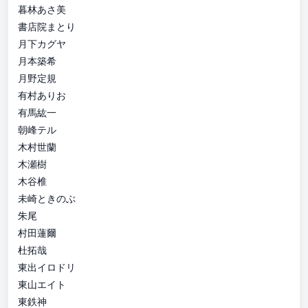
暮林あさ美
書店院まとり
月下カグヤ
月本築希
月野定規
有村ありお
有馬紘一
朝峰テル
木村世蘭
木瀬樹
木谷椎
未崎ときのぶ
朱尾
村田蓮爾
杜拓哉
東出イロドリ
東山エイト
東鉄神