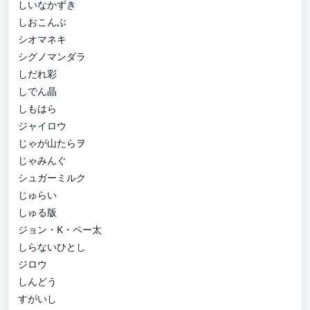
しいなかずき
しおこんぶ
シオマネキ
シグノマンダラ
しだれ彩
しでん晶
しもはら
ジャイロウ
じゃが山たらヲ
じゃみんぐ
シュガーミルク
じゅらい
しゅる版
ジョン・K・ペー太
しらないひとし
ジロウ
しんどう
すがいし