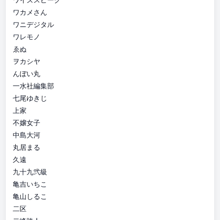
ワカメさん
ワニデジタル
ワレモノ
ゑぬ
ヲカシヤ
んぼい丸
一水社編集部
七尾ゆきじ
上家
不嬢女子
中島大河
丸居まる
久遠
九十九弐級
亀吉いちこ
亀山しるこ
二区