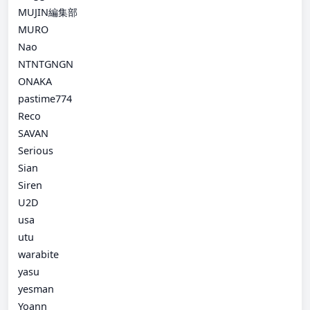
MUJIN編集部
MURO
Nao
NTNTGNGN
ONAKA
pastime774
Reco
SAVAN
Serious
Sian
Siren
U2D
usa
utu
warabite
yasu
yesman
Yoann