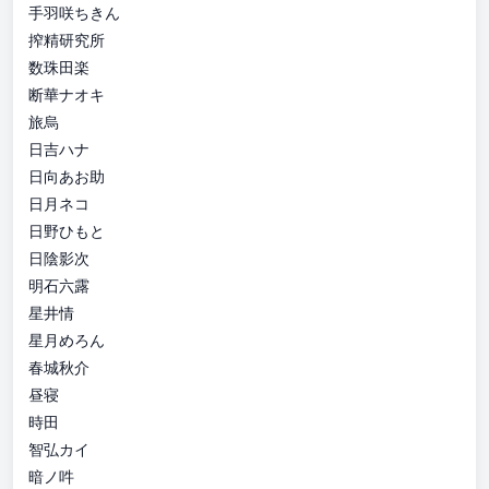
手羽咲ちきん
搾精研究所
数珠田楽
断華ナオキ
旅烏
日吉ハナ
日向あお助
日月ネコ
日野ひもと
日陰影次
明石六露
星井情
星月めろん
春城秋介
昼寝
時田
智弘カイ
暗ノ吽