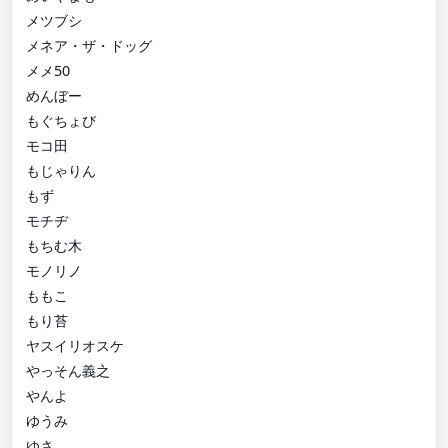
メツブシ
メネア・ザ・ドッグ
メメ50
めんぼー
もぐちょび
モコ田
もじゃりん
もず
モチヂ
もちむ木
モノリノ
ももこ
もり苔
ヤスイリオスケ
やっそん義之
やんよ
ゆうみ
ゆさ