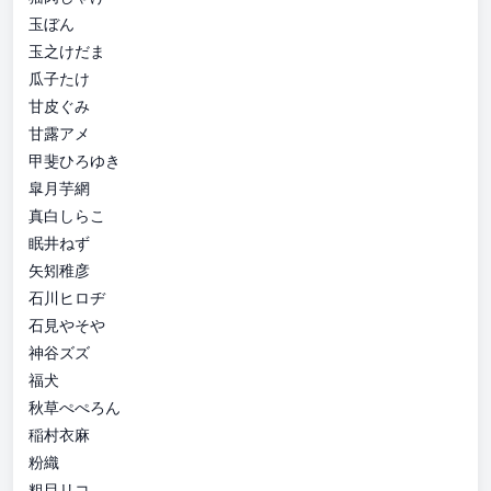
玉ぼん
玉之けだま
瓜子たけ
甘皮ぐみ
甘露アメ
甲斐ひろゆき
皐月芋網
真白しらこ
眠井ねず
矢矧稚彦
石川ヒロヂ
石見やそや
神谷ズズ
福犬
秋草ぺぺろん
稲村衣麻
粉織
粗目リコ