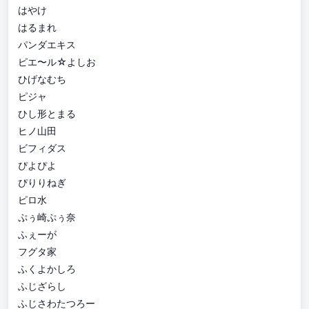
はやけ
はるまれ
パンダエキス
ピエ〜ル☆よしお
ひげなむち
ピジャ
ひし形とまる
ヒノ山田
ビフィダス
ぴよぴよ
ぴりりねぎ
ピロ水
ぷぅ崎ぷぅ奈
ふぇーが
フグタ家
ふくよかしろ
ふじざらし
ふじさわたつろー