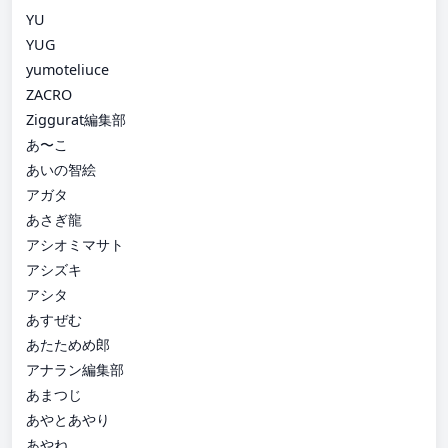
YU
YUG
yumoteliuce
ZACRO
Ziggurat編集部
あ〜こ
あいの智絵
アガタ
あさぎ龍
アシオミマサト
アシズキ
アシタ
あすぜむ
あたためめ郎
アナラン編集部
あまつじ
あやとあやり
あやね