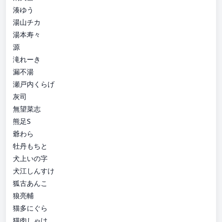
湊ゆう
湯山チカ
湯本寿々
源
滝れーき
漏不湯
瀬戸内くらげ
灰司
無望菜志
熊足S
爺わら
牡丹もちと
犬上いの字
犬江しんすけ
狐古あんこ
狼亮輔
猫多にぐら
猫肉しゃけ