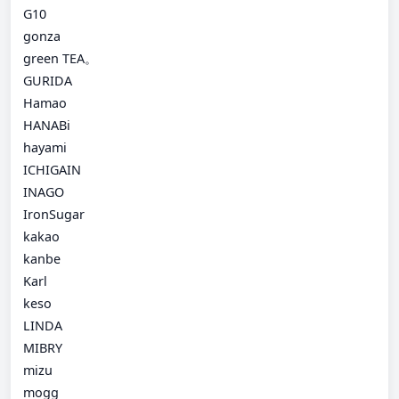
G10
gonza
green TEA。
GURIDA
Hamao
HANABi
hayami
ICHIGAIN
INAGO
IronSugar
kakao
kanbe
Karl
keso
LINDA
MIBRY
mizu
mogg