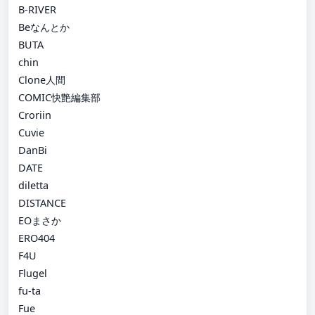
B-RIVER
Beなんとか
BUTA
chin
Clone人間
COMIC快艶編集部
Croriin
Cuvie
DanBi
DATE
diletta
DISTANCE
EOまさか
ERO404
F4U
Flugel
fu-ta
Fue