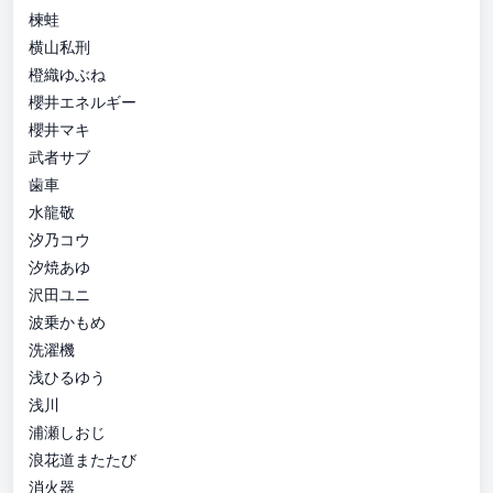
楝蛙
横山私刑
橙織ゆぶね
櫻井エネルギー
櫻井マキ
武者サブ
歯車
水龍敬
汐乃コウ
汐焼あゆ
沢田ユニ
波乗かもめ
洗濯機
浅ひるゆう
浅川
浦瀬しおじ
浪花道またたび
消火器