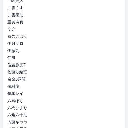
二峰跨人
井雲くす
井雲泰助
亜美寿真
交介
京のごはん
伊月クロ
伊藤九
佃煮
位置原光Z
佐藤沙緒理
余命3週間
俵緋龍
傷希レイ
八尋ぽち
八樹ひより
六角八十助
内藤キララ