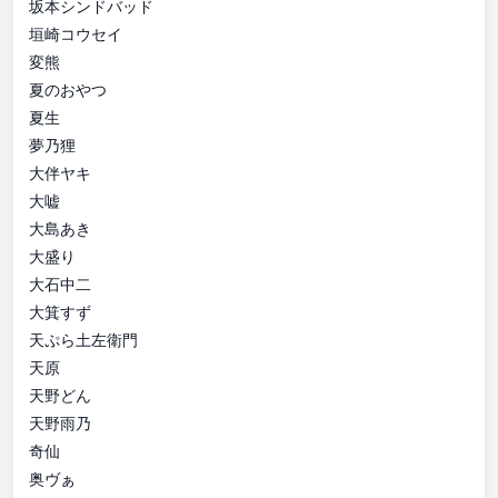
坂本シンドバッド
垣崎コウセイ
変熊
夏のおやつ
夏生
夢乃狸
大伴ヤキ
大嘘
大島あき
大盛り
大石中二
大箕すず
天ぷら土左衛門
天原
天野どん
天野雨乃
奇仙
奥ヴぁ