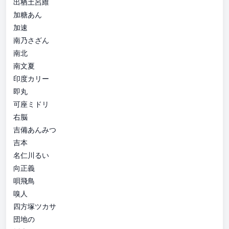
出栖土呂維
加糖あん
加速
南乃さざん
南北
南文夏
印度カリー
即丸
可座ミドリ
右脳
吉備あんみつ
吉本
名仁川るい
向正義
唄飛鳥
嗅人
四方塚ツカサ
団地の