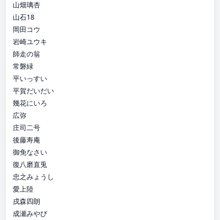
山畑璃杏
山石18
岡田コウ
岩崎ユウキ
師走の翁
常磐緑
平いっすい
平賀だいだい
幾花にいろ
広弥
庄司二号
後藤寿庵
御免なさい
復八磨直兎
忠之みょうし
愛上陸
戌森四朗
成瀬みやび