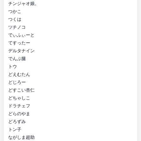
チンジャオ娘。
つかこ
つくは
ツチノコ
でぃふぃーと
てすったー
デルタナイン
でんぶ腿
トウ
どえむたん
どじろー
どすこい杏仁
どちゃしこ
ドラチェフ
どらのやま
どろずみ
トン子
ながしま超助