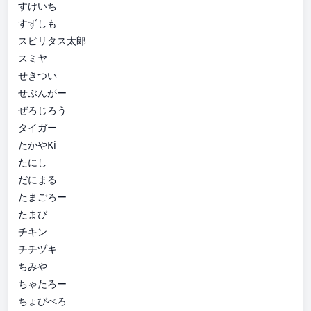
すけいち
すずしも
スピリタス太郎
スミヤ
せきつい
せぶんがー
ぜろじろう
タイガー
たかやKi
たにし
だにまる
たまごろー
たまび
チキン
チチヅキ
ちみや
ちゃたろー
ちょびぺろ