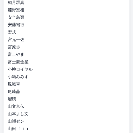
如月群真
姫野蜜柑
安全鳥類
安藤裕行
宏式
宮元一佐
宮原歩
富士やま
富士鷹金星
小柳ロイヤル
小箱みみず
尻戦車
尾崎晶
層積
山文京伝
山本よし文
山瀬ゼン
山田ゴゴゴ