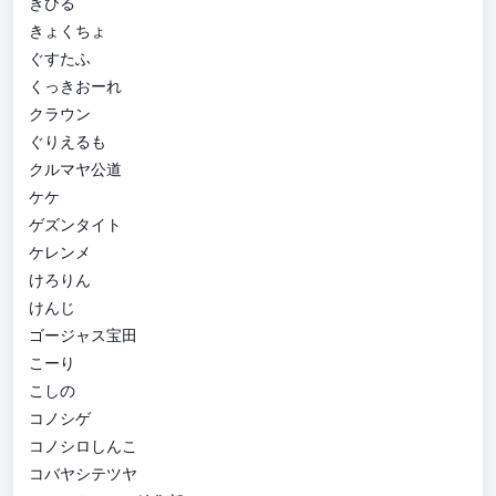
きひる
きょくちょ
ぐすたふ
くっきおーれ
クラウン
ぐりえるも
クルマヤ公道
ケケ
ゲズンタイト
ケレンメ
けろりん
けんじ
ゴージャス宝田
こーり
こしの
コノシゲ
コノシロしんこ
コバヤシテツヤ