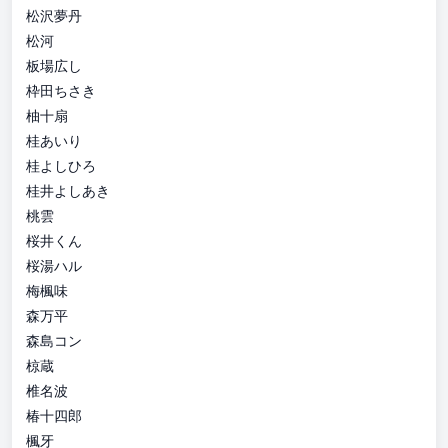
松沢夢丹
松河
板場広し
枠田ちさき
柚十扇
桂あいり
桂よしひろ
桂井よしあき
桃雲
桜井くん
桜湯ハル
梅楓味
森万平
森島コン
椋蔵
椎名波
椿十四郎
楓牙