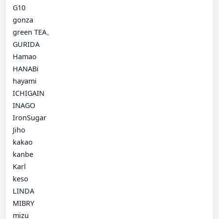
G10
gonza
green TEA。
GURIDA
Hamao
HANABi
hayami
ICHIGAIN
INAGO
IronSugar
Jiho
kakao
kanbe
Karl
keso
LINDA
MIBRY
mizu