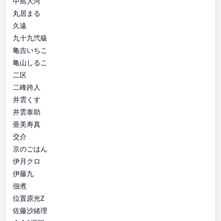
中島大河
丸居まる
久遠
九十九弐級
亀吉いちこ
亀山しるこ
二区
二峰跨人
井雲くす
井雲泰助
亜美寿真
交介
京のごはん
伊月クロ
伊藤九
佃煮
位置原光Z
佐藤沙緒理