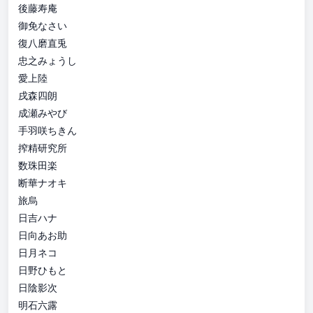
後藤寿庵
御免なさい
復八磨直兎
忠之みょうし
愛上陸
戌森四朗
成瀬みやび
手羽咲ちきん
搾精研究所
数珠田楽
断華ナオキ
旅烏
日吉ハナ
日向あお助
日月ネコ
日野ひもと
日陰影次
明石六露