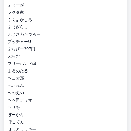
ふぇーが
フグタ家
ふくよかしろ
ふじざらし
ふじさわたつろー
ブッチャーU
ぶなぴー397円
ぷらむ
フリーハンド魂
ぷるめたる
ベコ太郎
へたれん
へのえの
ペペ田デミオ
ヘリを
ぼーかん
ぽこてん
ほしとラッキー