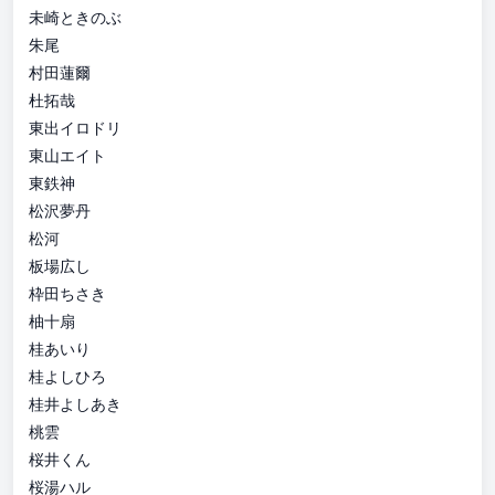
未崎ときのぶ
朱尾
村田蓮爾
杜拓哉
東出イロドリ
東山エイト
東鉄神
松沢夢丹
松河
板場広し
枠田ちさき
柚十扇
桂あいり
桂よしひろ
桂井よしあき
桃雲
桜井くん
桜湯ハル