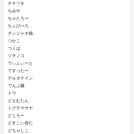
チチヅキ
ちみや
ちゃたろー
ちょびぺろ
チンジャオ娘。
つかこ
つくは
ツチノコ
でぃふぃーと
てすったー
デルタナイン
でんぶ腿
トウ
どえむたん
トグチマサヤ
どじろー
どすこい杏仁
どちゃしこ