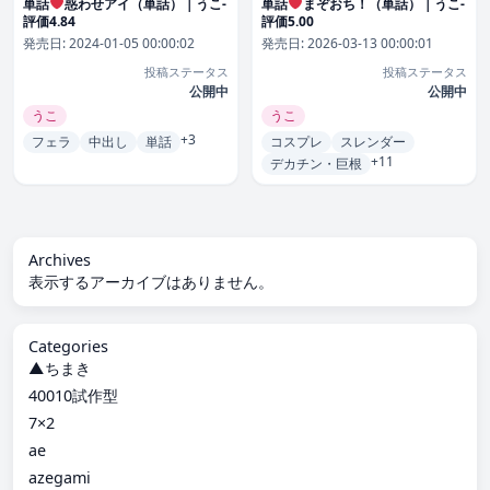
単話
惑わせアイ（単話）｜うこ-
単話
まぞおち！（単話）｜うこ-
評価4.84
評価5.00
発売日:
2024-01-05 00:00:02
発売日:
2026-03-13 00:00:01
投稿ステータス
投稿ステータス
公開中
公開中
うこ
うこ
+3
フェラ
中出し
単話
コスプレ
スレンダー
+11
デカチン・巨根
Archives
表示するアーカイブはありません。
Categories
▲ちまき
40010試作型
7×2
ae
azegami