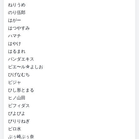
ねりうめ
のり伍郎
はがー
はつやすみ
ハマチ
はやけ
はるまれ
パンダエキス
ピエ〜ル☆よしお
ひげなむち
ピジャ
ひし形とまる
ヒノ山田
ビフィダス
ぴよぴよ
ぴりりねぎ
ピロ水
ぷぅ崎ぷぅ奈