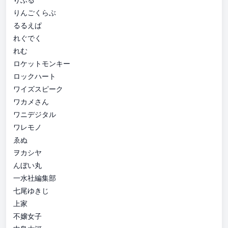
りんごくらぶ
るるえぱ
れぐでく
れむ
ロケットモンキー
ロックハート
ワイズスピーク
ワカメさん
ワニデジタル
ワレモノ
ゑぬ
ヲカシヤ
んぼい丸
一水社編集部
七尾ゆきじ
上家
不嬢女子