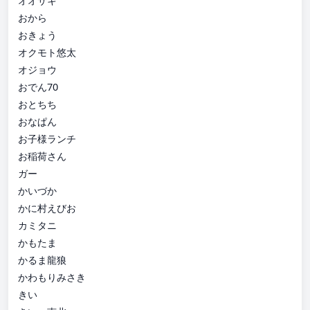
オオサキ
おから
おきょう
オクモト悠太
オジョウ
おでん70
おとちち
おなぱん
お子様ランチ
お稲荷さん
ガー
かいづか
かに村えびお
カミタニ
かもたま
かるま龍狼
かわもりみさき
きい