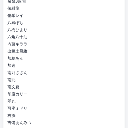
余命3週間
俵緋龍
傷希レイ
八尋ぽち
八樹ひより
六角八十助
内藤キララ
出栖土呂維
加糖あん
加速
南乃さざん
南北
南文夏
印度カリー
即丸
可座ミドリ
右脳
吉備あんみつ