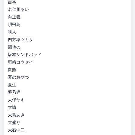
吉本
名仁川るい
向正義
唄飛鳥
嗅人
四方塚ツカサ
団地の
坂本シンドバッド
垣崎コウセイ
変熊
夏のおやつ
夏生
夢乃狸
大伴ヤキ
大嘘
大島あき
大盛り
大石中二