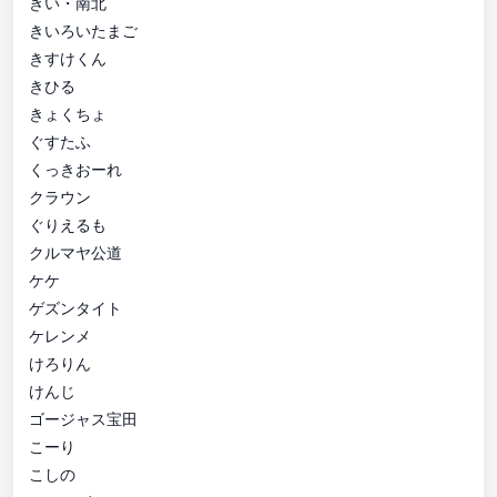
きい・南北
きいろいたまご
きすけくん
きひる
きょくちょ
ぐすたふ
くっきおーれ
クラウン
ぐりえるも
クルマヤ公道
ケケ
ゲズンタイト
ケレンメ
けろりん
けんじ
ゴージャス宝田
こーり
こしの