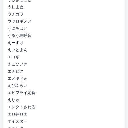
うしまぬ
ウチガワ
ウツロギノア
うにあはと
うるう島呼音
えーすけ
えいとまん
エコギ
えこひいき
エチピク
エノキドォ
えびふらい
エビフライ定食
えりゅ
エレクトさわる
エロ井ロエ
オイスター