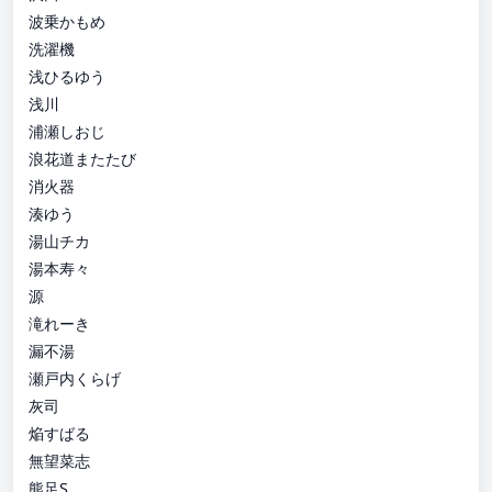
波乗かもめ
洗濯機
浅ひるゆう
浅川
浦瀬しおじ
浪花道またたび
消火器
湊ゆう
湯山チカ
湯本寿々
源
滝れーき
漏不湯
瀬戸内くらげ
灰司
焔すばる
無望菜志
熊足S