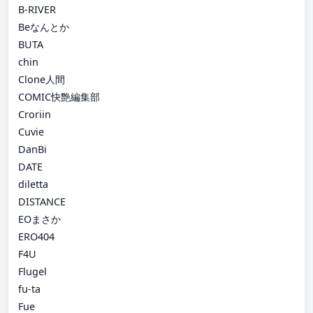
B-RIVER
Beなんとか
BUTA
chin
Clone人間
COMIC快艶編集部
Croriin
Cuvie
DanBi
DATE
diletta
DISTANCE
EOまさか
ERO404
F4U
Flugel
fu-ta
Fue