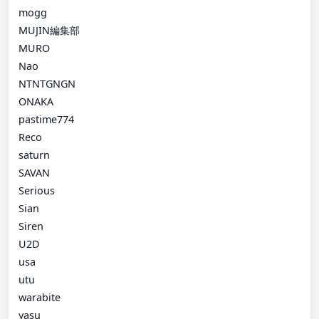
mogg
MUJIN編集部
MURO
Nao
NTNTGNGN
ONAKA
pastime774
Reco
saturn
SAVAN
Serious
Sian
Siren
U2D
usa
utu
warabite
yasu