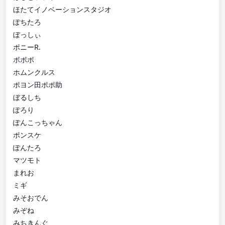
ほたてイノベーションスタジオ
ぽちたろ
ぼっしぃ
ポニーR.
ボボボ
ホムンクルス
ポヨン田ポポ助
ぼるしち
ぽろり
ぽんこっちゃん
ポンスケ
ぽんたろ
マツモト
まれお
ミギ
みそおでん
みぞね
みちきんぐ