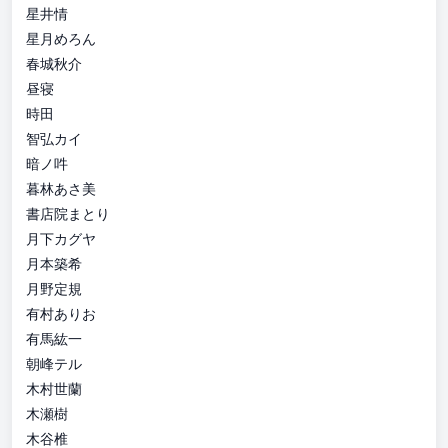
星井情
星月めろん
春城秋介
昼寝
時田
智弘カイ
暗ノ吽
暮林あさ美
書店院まとり
月下カグヤ
月本築希
月野定規
有村ありお
有馬紘一
朝峰テル
木村世蘭
木瀬樹
木谷椎