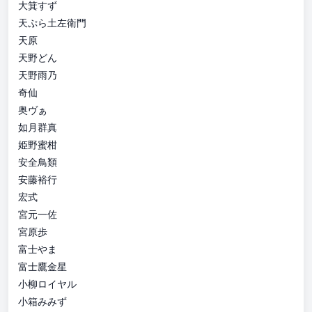
大箕すず
天ぷら土左衛門
天原
天野どん
天野雨乃
奇仙
奥ヴぁ
如月群真
姫野蜜柑
安全鳥類
安藤裕行
宏式
宮元一佐
宮原歩
富士やま
富士鷹金星
小柳ロイヤル
小箱みみず