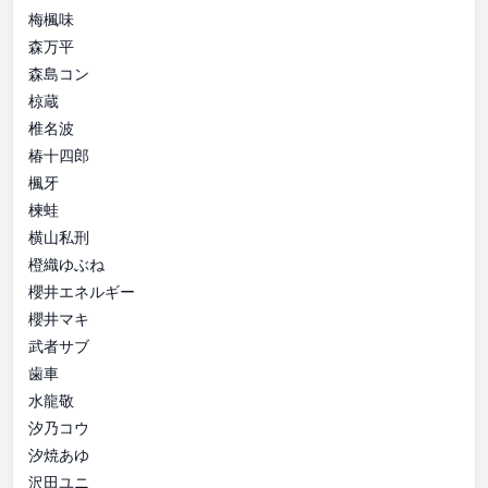
梅楓味
森万平
森島コン
椋蔵
椎名波
椿十四郎
楓牙
楝蛙
横山私刑
橙織ゆぶね
櫻井エネルギー
櫻井マキ
武者サブ
歯車
水龍敬
汐乃コウ
汐焼あゆ
沢田ユニ