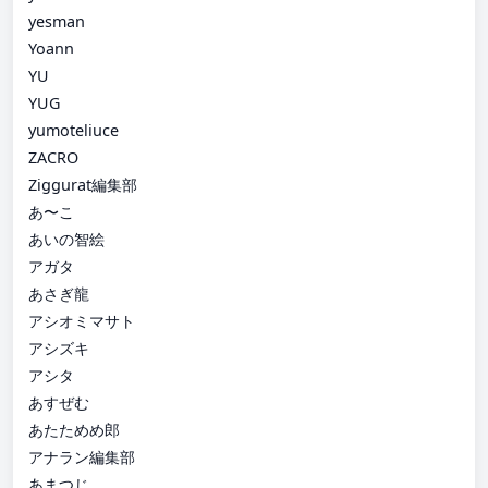
yesman
Yoann
YU
YUG
yumoteliuce
ZACRO
Ziggurat編集部
あ〜こ
あいの智絵
アガタ
あさぎ龍
アシオミマサト
アシズキ
アシタ
あすぜむ
あたためめ郎
アナラン編集部
あまつじ