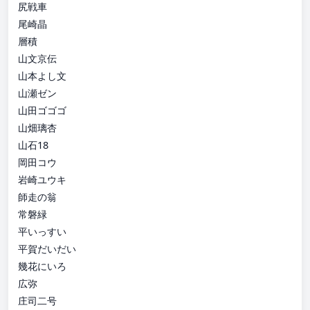
尻戦車
尾崎晶
層積
山文京伝
山本よし文
山瀬ゼン
山田ゴゴゴ
山畑璃杏
山石18
岡田コウ
岩崎ユウキ
師走の翁
常磐緑
平いっすい
平賀だいだい
幾花にいろ
広弥
庄司二号