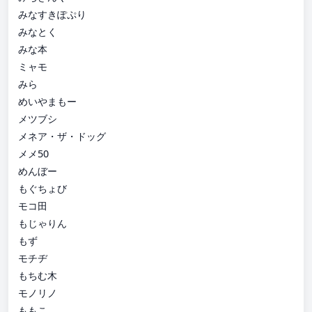
みなすきぽぷり
みなとく
みな本
ミャモ
みら
めいやまもー
メツブシ
メネア・ザ・ドッグ
メメ50
めんぼー
もぐちょび
モコ田
もじゃりん
もず
モチヂ
もちむ木
モノリノ
ももこ