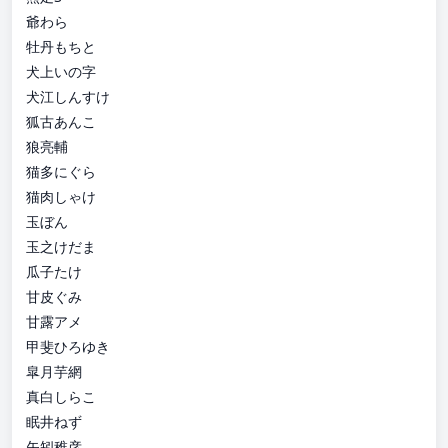
爺わら
牡丹もちと
犬上いの字
犬江しんすけ
狐古あんこ
狼亮輔
猫多にぐら
猫肉しゃけ
玉ぼん
玉之けだま
瓜子たけ
甘皮ぐみ
甘露アメ
甲斐ひろゆき
皐月芋網
真白しらこ
眠井ねず
矢矧稚彦