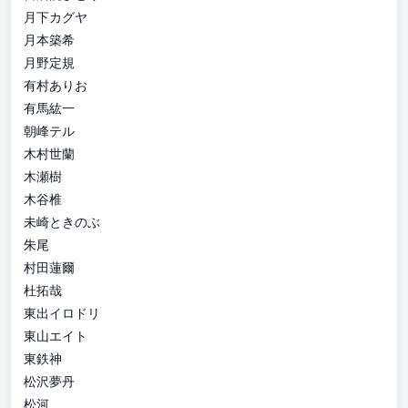
月下カグヤ
月本築希
月野定規
有村ありお
有馬紘一
朝峰テル
木村世蘭
木瀬樹
木谷椎
未崎ときのぶ
朱尾
村田蓮爾
杜拓哉
東出イロドリ
東山エイト
東鉄神
松沢夢丹
松河