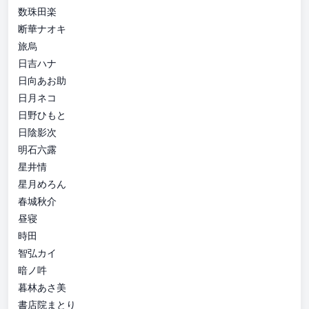
数珠田楽
断華ナオキ
旅烏
日吉ハナ
日向あお助
日月ネコ
日野ひもと
日陰影次
明石六露
星井情
星月めろん
春城秋介
昼寝
時田
智弘カイ
暗ノ吽
暮林あさ美
書店院まとり