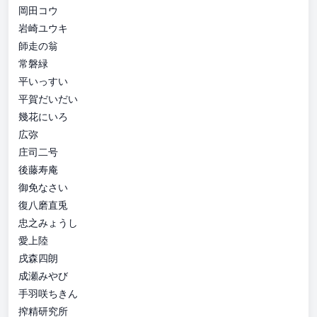
岡田コウ
岩崎ユウキ
師走の翁
常磐緑
平いっすい
平賀だいだい
幾花にいろ
広弥
庄司二号
後藤寿庵
御免なさい
復八磨直兎
忠之みょうし
愛上陸
戌森四朗
成瀬みやび
手羽咲ちきん
搾精研究所