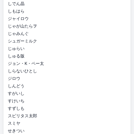
しでん晶
しもはら
ジャイロウ
じゃが山たらヲ
じゃみんぐ
シュガーミルク
じゅらい
しゅる版
ジョン・K・ペー太
しらないひとし
ジロウ
しんどう
すがいし
すけいち
すずしも
スピリタス太郎
スミヤ
せきつい