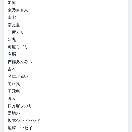
加速
南乃さざん
南北
南文夏
印度カリー
即丸
可座ミドリ
右脳
吉備あんみつ
吉本
名仁川るい
向正義
唄飛鳥
嗅人
四方塚ツカサ
団地の
坂本シンドバッド
垣崎コウセイ