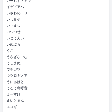
いーむす・アキ
イゲドアハ
いさわのーり
いしみそ
いちまつ
いつつせ
いとうえい
いぬぶろ
うこ
うさぎなごむ
うしまぬ
ウチガワ
ウツロギノア
うにあはと
うるう島呼音
えーすけ
えいとまん
エコギ