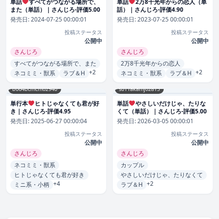
単話
すべてがつながる場所で、
単話
2万8千光年からの恋人（単
また（単話）｜さんじろ-評価5.00
話）｜さんじろ-評価4.90
発売日:
2024-07-25 00:00:01
発売日:
2023-07-25 00:00:01
投稿ステータス
投稿ステータス
公開中
公開中
さんじろ
さんじろ
すべてがつながる場所で、また
2万8千光年からの恋人
+2
+2
ネコミミ・獣系
ラブ＆H
ネコミミ・獣系
ラブ＆H
b064bcmcm02940
s011akamj02815
単行本
ヒトじゃなくても君が好
単話
やさしいだけじゃ、たりな
き｜さんじろ-評価4.95
くて（単話）｜さんじろ-評価5.00
発売日:
2025-06-27 00:00:04
発売日:
2026-03-05 00:00:01
投稿ステータス
投稿ステータス
公開中
公開中
さんじろ
さんじろ
ネコミミ・獣系
カップル
ヒトじゃなくても君が好き
やさしいだけじゃ、たりなくて
+4
+2
ミニ系・小柄
ラブ＆H