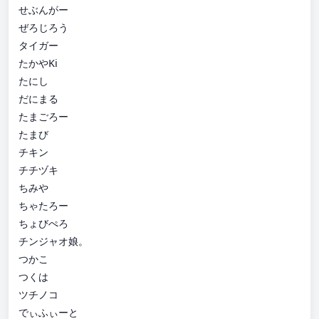
せぶんがー
ぜろじろう
タイガー
たかやKi
たにし
だにまる
たまごろー
たまび
チキン
チチヅキ
ちみや
ちゃたろー
ちょびぺろ
チンジャオ娘。
つかこ
つくは
ツチノコ
でぃふぃーと