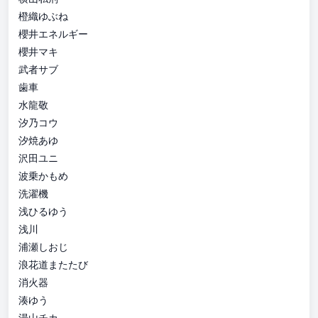
橙織ゆぶね
櫻井エネルギー
櫻井マキ
武者サブ
歯車
水龍敬
汐乃コウ
汐焼あゆ
沢田ユニ
波乗かもめ
洗濯機
浅ひるゆう
浅川
浦瀬しおじ
浪花道またたび
消火器
湊ゆう
湯山チカ