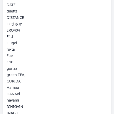
DATE
diletta
DISTANCE
EOまさか
ERO404
F4U
Flugel
fu-ta
Fue
G10
gonza
green TEA。
GURIDA
Hamao
HANABi
hayami
ICHIGAIN
INAGO