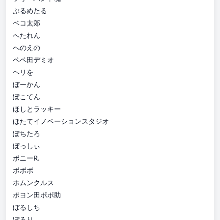
ぷるめたる
ベコ太郎
へたれん
へのえの
ペペ田デミオ
ヘリを
ぼーかん
ぽこてん
ほしとラッキー
ほたてイノベーションスタジオ
ぽちたろ
ぼっしぃ
ポニーR.
ボボボ
ホムンクルス
ポヨン田ポポ助
ぼるしち
ぽろり