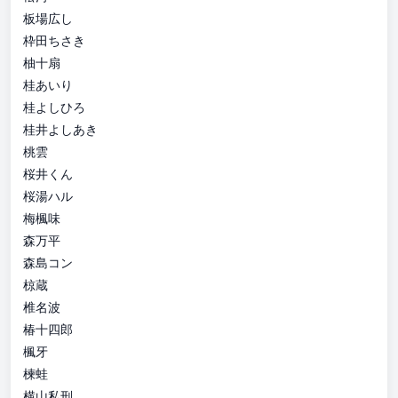
板場広し
枠田ちさき
柚十扇
桂あいり
桂よしひろ
桂井よしあき
桃雲
桜井くん
桜湯ハル
梅楓味
森万平
森島コン
椋蔵
椎名波
椿十四郎
楓牙
楝蛙
横山私刑