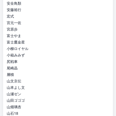
安全鳥類
安藤裕行
宏式
宮元一佐
宮原歩
富士やま
富士鷹金星
小柳ロイヤル
小箱みみず
尻戦車
尾崎晶
層積
山文京伝
山本よし文
山瀬ゼン
山田ゴゴゴ
山畑璃杏
山石18