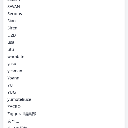
SAVAN
Serious
Sian
Siren
U2D
usa
utu
warabite
yasu
yesman
Yoann
YU
YUG
yumoteliuce
ZACRO
Ziggurat編集部
あ〜こ
あいの智絵