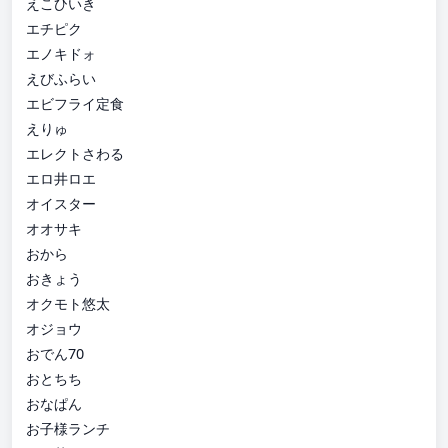
えこひいき
エチピク
エノキドォ
えびふらい
エビフライ定食
えりゅ
エレクトさわる
エロ井ロエ
オイスター
オオサキ
おから
おきょう
オクモト悠太
オジョウ
おでん70
おとちち
おなぱん
お子様ランチ