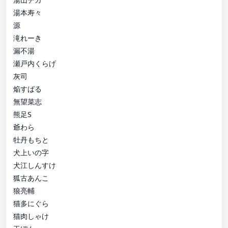
湯本寿々
源
滝れーき
漏不湯
瀬戸内くらげ
灰司
焔すばる
無望菜志
熊足S
爺わら
牡丹もちと
犬上いの字
犬江しんすけ
狐古あんこ
狼亮輔
猫多にぐら
猫肉しゃけ