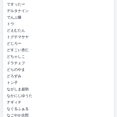
てすったー
デルタナイン
でんぶ腿
トウ
どえむたん
トグチマサヤ
どじろー
どすこい杏仁
どちゃしこ
ドラチェフ
どらのやま
どろずみ
トン子
ながしま超助
なかにしゆうた
ナギィチ
なぐるふぁる
なごやか次郎