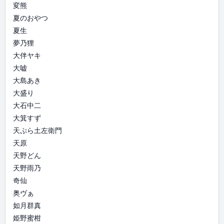
変熊
夏のおやつ
夏生
夢乃狸
大伴ヤキ
大嘘
大島あき
大盛り
大石中二
大箕すず
天ぷら土左衛門
天原
天野どん
天野雨乃
奇仙
奥ヴぁ
如月群真
姫野蜜柑