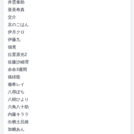
井雲泰助
亜美寿真
交介
京のごはん
伊月クロ
伊藤九
佃煮
位置原光Z
佐藤沙緒理
余命3週間
俵緋龍
傷希レイ
八尋ぽち
八樹ひより
六角八十助
内藤キララ
出栖土呂維
加糖あん