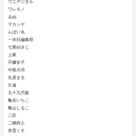
ワニデジタル
ワレモノ
ゑぬ
ヲカシヤ
んぼい丸
一水社編集部
七尾ゆきじ
上家
不嬢女子
中島大河
丸居まる
久遠
九十九弐級
亀吉いちこ
亀山しるこ
二区
二峰跨人
井雲くす