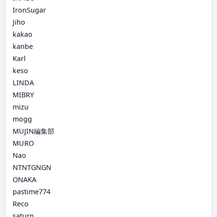
IronSugar
Jiho
kakao
kanbe
Karl
keso
LINDA
MIBRY
mizu
mogg
MUJIN編集部
MURO
Nao
NTNTGNGN
ONAKA
pastime774
Reco
saturn