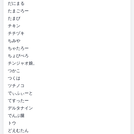
だにまる
たまごろー
たまび
チキン
チチヅキ
ちみや
ちゃたろー
ちょびぺろ
チンジャオ娘。
つかこ
つくは
ツチノコ
でぃふぃーと
てすったー
デルタナイン
でんぶ腿
トウ
どえむたん