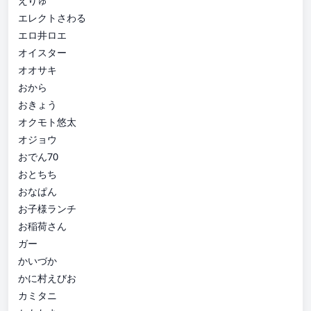
えりゅ
エレクトさわる
エロ井ロエ
オイスター
オオサキ
おから
おきょう
オクモト悠太
オジョウ
おでん70
おとちち
おなぱん
お子様ランチ
お稲荷さん
ガー
かいづか
かに村えびお
カミタニ