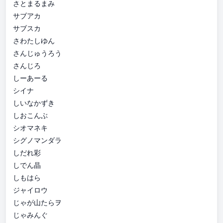
さとまるまみ
サブアカ
サブスカ
さわたしゆん
さんじゅうろう
さんじろ
しーあーる
シイナ
しいなかずき
しおこんぶ
シオマネキ
シグノマンダラ
しだれ彩
しでん晶
しもはら
ジャイロウ
じゃが山たらヲ
じゃみんぐ