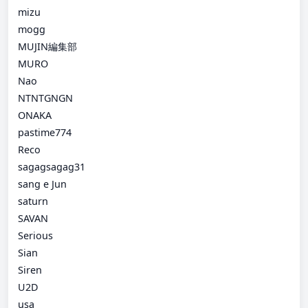
mizu
mogg
MUJIN編集部
MURO
Nao
NTNTGNGN
ONAKA
pastime774
Reco
sagagsagag31
sang e Jun
saturn
SAVAN
Serious
Sian
Siren
U2D
usa