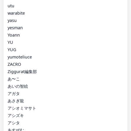
utu
warabite
yasu
yesman
Yoann
YU
YUG
yumoteliuce
ZACRO
Ziggurat編集部
あ〜こ
あいの智絵
アガタ
あさぎ龍
アシオミマサト
アシズキ
アシタ
あすぜむ