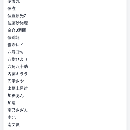
伊藤九
佃煮
位置原光Z
佐藤沙緒理
余命3週間
俵緋龍
傷希レイ
八尋ぽち
八樹ひより
六角八十助
内藤キララ
円堂さや
出栖土呂維
加糖あん
加速
南乃さざん
南北
南文夏