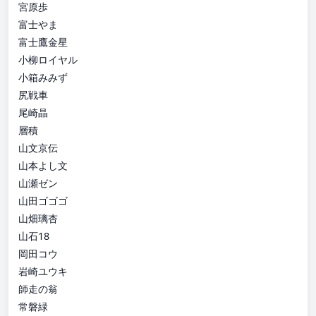
宮原歩
富士やま
富士鷹金星
小柳ロイヤル
小箱みみず
尻戦車
尾崎晶
層積
山文京伝
山本よし文
山瀬ゼン
山田ゴゴゴ
山畑璃杏
山石18
岡田コウ
岩崎ユウキ
師走の翁
常磐緑