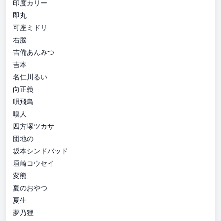
印度カリー
即丸
可座ミドリ
右脳
吉備あんみつ
吉本
名仁川るい
向正義
唄飛鳥
嗅人
四方塚ツカサ
団地の
坂本シンドバッド
垣崎コウセイ
変熊
夏のおやつ
夏生
夢乃狸