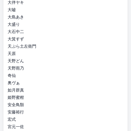
大伴ヤキ
大嘘
大島あき
大盛り
大石中二
大箕すず
天ぷら土左衛門
天原
天野どん
天野雨乃
奇仙
奥ヴぁ
如月群真
姫野蜜柑
安全鳥類
安藤裕行
宏式
宮元一佐