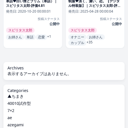
単話❤白い煙とブリム（単話）｜
制服❤淡く、濃い、恋。【デジタ
スピリタス太郎-評価4.81
ル特装版】｜スピリタス太郎-評価
4.86
発売日:
2020-10-20 00:00:01
発売日:
2025-04-28 00:00:04
投稿ステータス
投稿ステータス
公開中
公開中
スピリタス太郎
スピリタス太郎
+1
お姉さん
単話
恋愛
オナニー
お姉さん
+35
カップル
Archives
表示するアーカイブはありません。
Categories
▲ちまき
40010試作型
7×2
ae
azegami