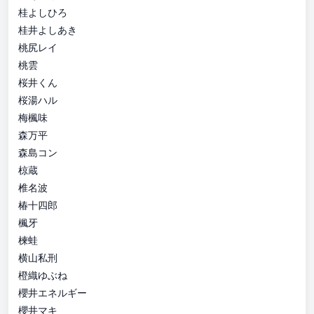
桂よしひろ
桂井よしあき
桃尻レイ
桃雲
桜井くん
桜湯ハル
梅楓味
森万平
森島コン
椋蔵
椎名波
椿十四郎
楓牙
楝蛙
横山私刑
橙織ゆぶね
櫻井エネルギー
櫻井マキ