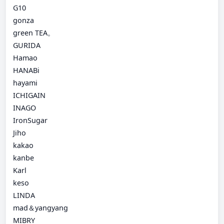
G10
gonza
green TEA。
GURIDA
Hamao
HANABi
hayami
ICHIGAIN
INAGO
IronSugar
Jiho
kakao
kanbe
Karl
keso
LINDA
mad＆yangyang
MIBRY