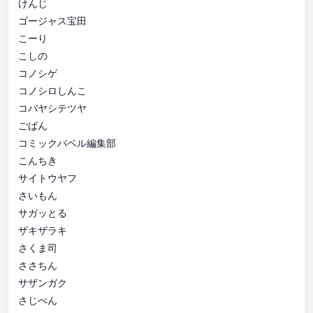
けんじ
ゴージャス宝田
こーり
こしの
コノシゲ
コノシロしんこ
コバヤシテツヤ
ごばん
コミックバベル編集部
こんちき
サイトウヤフ
さいもん
サガッとる
ザキザラキ
さくま司
ささちん
サザンガク
さじぺん