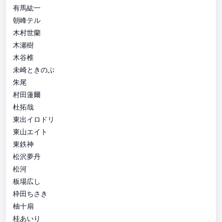
有馬紘一
朝峰テル
木村世蘭
木瀬樹
木谷椎
未崎ときのぶ
朱尾
村田蓮爾
杜拓哉
東出イロドリ
東山エイト
東鉄神
松沢夢丹
松河
板場広し
枠田ちさき
柚十扇
桂あいり