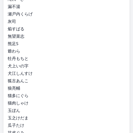
漏不湯
瀬戸内くらげ
灰司
焔すばる
無望菜志
熊足S
爺わら
牡丹もちと
犬上いの字
犬江しんすけ
狐古あんこ
狼亮輔
猫多にぐら
猫肉しゃけ
玉ぼん
玉之けだま
瓜子たけ
甘皮ぐみ