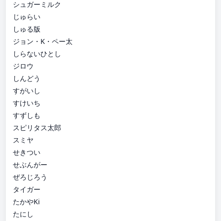
シュガーミルク
じゅらい
しゅる版
ジョン・K・ペー太
しらないひとし
ジロウ
しんどう
すがいし
すけいち
すずしも
スピリタス太郎
スミヤ
せきつい
せぶんがー
ぜろじろう
タイガー
たかやKi
たにし