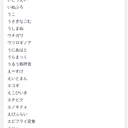
いぬぶろ
うこ
うさぎなごむ
うしまぬ
ウチガワ
ウツロギノア
うにあはと
うらまっく
うるう島呼音
えーすけ
えいとまん
エコギ
えこひいき
エチピク
エノキドォ
えびふらい
エビフライ定食