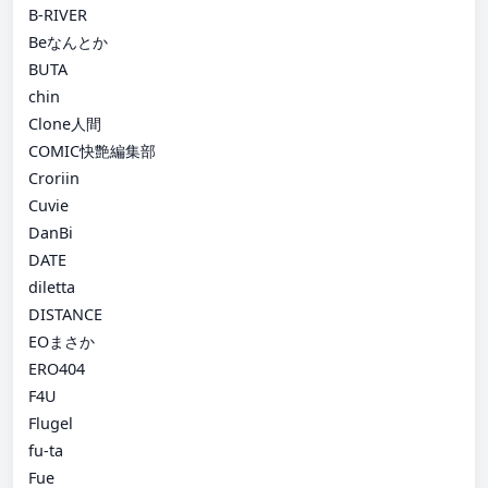
B-RIVER
Beなんとか
BUTA
chin
Clone人間
COMIC快艶編集部
Croriin
Cuvie
DanBi
DATE
diletta
DISTANCE
EOまさか
ERO404
F4U
Flugel
fu-ta
Fue