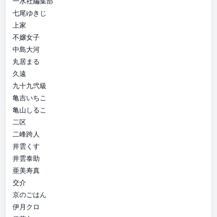
一水社編集部
七尾ゆきじ
上家
不嬢女子
中島大河
丸居まる
久遠
九十九弐級
亀吉いちこ
亀山しるこ
二区
二峰跨人
井雲くす
井雲泰助
亜美寿真
交介
京のごはん
伊月クロ