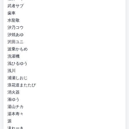
武者サブ
歯車
水龍敬
汐乃コウ
汐焼あゆ
沢田ユニ
波乗かもめ
洗濯機
浅ひるゆう
浅川
浦瀬しおじ
浪花道またたび
消火器
湊ゆう
湯山チカ
湯本寿々
源
滝れーき