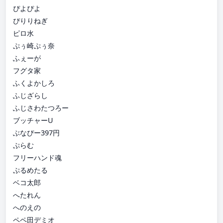
ぴよぴよ
ぴりりねぎ
ピロ水
ぷぅ崎ぷぅ奈
ふぇーが
フグタ家
ふくよかしろ
ふじざらし
ふじさわたつろー
ブッチャーU
ぶなぴー397円
ぷらむ
フリーハンド魂
ぷるめたる
ベコ太郎
へたれん
へのえの
ペペ田デミオ