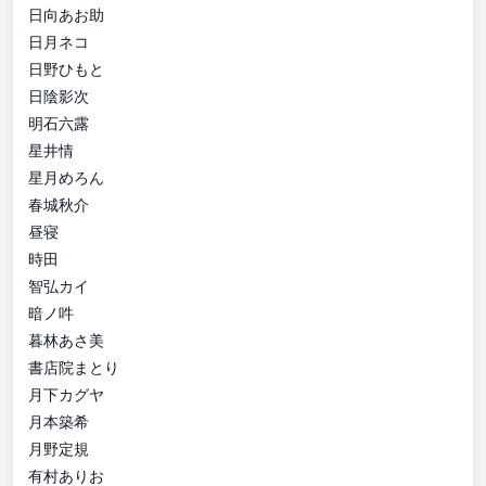
日向あお助
日月ネコ
日野ひもと
日陰影次
明石六露
星井情
星月めろん
春城秋介
昼寝
時田
智弘カイ
暗ノ吽
暮林あさ美
書店院まとり
月下カグヤ
月本築希
月野定規
有村ありお