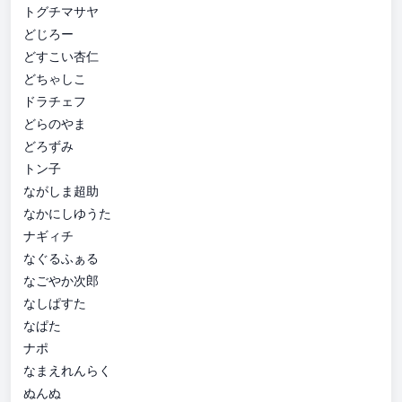
トグチマサヤ
どじろー
どすこい杏仁
どちゃしこ
ドラチェフ
どらのやま
どろずみ
トン子
ながしま超助
なかにしゆうた
ナギィチ
なぐるふぁる
なごやか次郎
なしぱすた
なぱた
ナポ
なまえれんらく
ぬんぬ