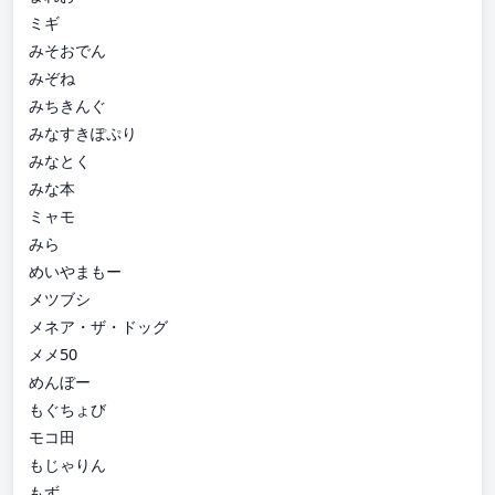
ミギ
みそおでん
みぞね
みちきんぐ
みなすきぽぷり
みなとく
みな本
ミャモ
みら
めいやまもー
メツブシ
メネア・ザ・ドッグ
メメ50
めんぼー
もぐちょび
モコ田
もじゃりん
もず