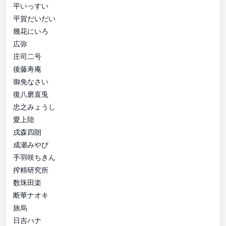
平いっすい
平賀だいだい
幾花にいろ
広弥
庄司二号
後藤寿庵
御免なさい
復八磨直兎
忠之みょうし
愛上陸
戌森四朗
成瀬みやび
手羽咲ちきん
搾精研究所
数珠田楽
断華ナオキ
旅烏
日吉ハナ