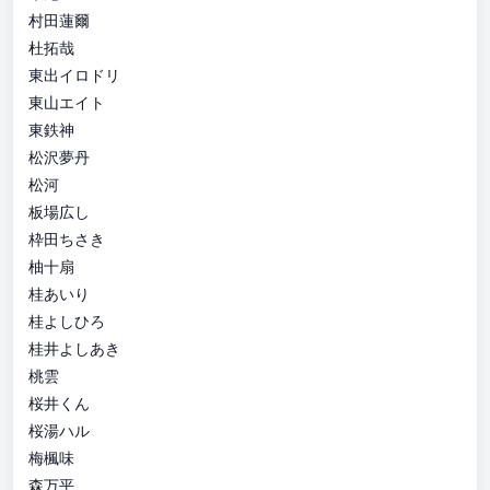
村田蓮爾
杜拓哉
東出イロドリ
東山エイト
東鉄神
松沢夢丹
松河
板場広し
枠田ちさき
柚十扇
桂あいり
桂よしひろ
桂井よしあき
桃雲
桜井くん
桜湯ハル
梅楓味
森万平