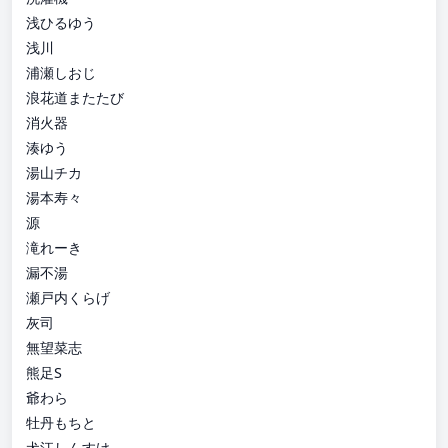
浅ひるゆう
浅川
浦瀬しおじ
浪花道またたび
消火器
湊ゆう
湯山チカ
湯本寿々
源
滝れーき
漏不湯
瀬戸内くらげ
灰司
無望菜志
熊足S
爺わら
牡丹もちと
犬江しんすけ