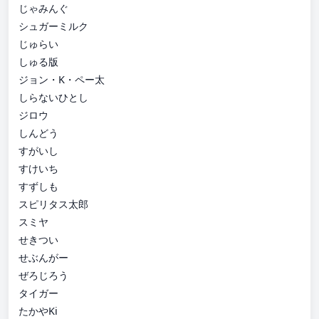
じゃみんぐ
シュガーミルク
じゅらい
しゅる版
ジョン・K・ペー太
しらないひとし
ジロウ
しんどう
すがいし
すけいち
すずしも
スピリタス太郎
スミヤ
せきつい
せぶんがー
ぜろじろう
タイガー
たかやKi