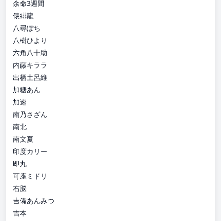
余命3週間
俵緋龍
八尋ぽち
八樹ひより
六角八十助
内藤キララ
出栖土呂維
加糖あん
加速
南乃さざん
南北
南文夏
印度カリー
即丸
可座ミドリ
右脳
吉備あんみつ
吉本