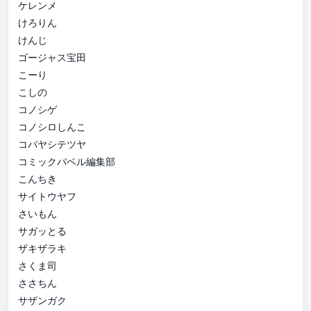
ケレンメ
けろりん
けんじ
ゴージャス宝田
こーり
こしの
コノシゲ
コノシロしんこ
コバヤシテツヤ
コミックバベル編集部
こんちき
サイトウヤフ
さいもん
サガッとる
ザキザラキ
さくま司
ささちん
サザンガク