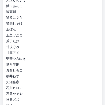
狐古あんこ
狼亮輔
猫多にぐら
猫肉しゃけ
玉ぼん
玉之けだま
瓜子たけ
甘皮ぐみ
甘露アメ
甲斐ひろゆき
皐月芋網
真白しらこ
眠井ねず
矢矧稚彦
石川ヒロヂ
石見やそや
神谷ズズ