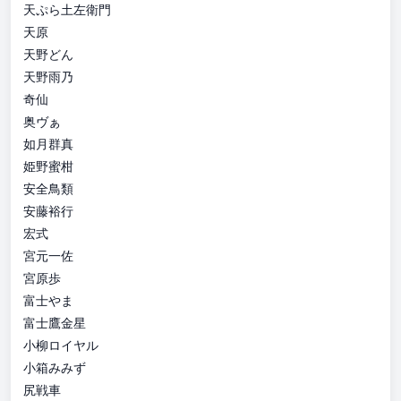
天ぷら土左衛門
天原
天野どん
天野雨乃
奇仙
奥ヴぁ
如月群真
姫野蜜柑
安全鳥類
安藤裕行
宏式
宮元一佐
宮原歩
富士やま
富士鷹金星
小柳ロイヤル
小箱みみず
尻戦車