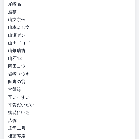
尾崎晶
層積
山文京伝
山本よし文
山瀬ゼン
山田ゴゴゴ
山畑璃杏
山石18
岡田コウ
岩崎ユウキ
師走の翁
常磐緑
平いっすい
平賀だいだい
幾花にいろ
広弥
庄司二号
後藤寿庵