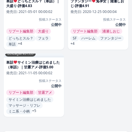
単話
どっちとスル？（単話）｜
ファンタジー
鬼孕女｜浦瀬しお
大盛り-評価4.83
じ-評価4.91
発売日:
2021-05-01 00:00:02
発売日:
2020-12-25 00:00:04
投稿ステータス
投稿ステータス
公開中
公開中
リブート編集部
大盛り
リブート編集部
浦瀬しおじ
どっちとスル？
フェラ
SF
ハーレム
ファンタジー
+4
+4
単話
b092agwrk01555
単話
サイミン治療はじめました
（単話）｜甘露アメ-評価5.00
発売日:
2021-11-05 00:00:02
投稿ステータス
公開中
リブート編集部
甘露アメ
サイミン治療はじめました
マッサージ・リフレ
+5
ミニ系・小柄