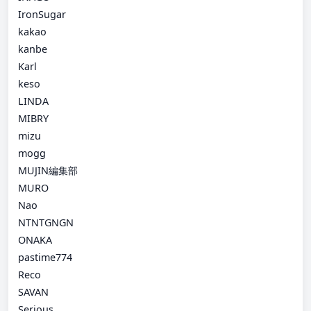
IronSugar
kakao
kanbe
Karl
keso
LINDA
MIBRY
mizu
mogg
MUJIN編集部
MURO
Nao
NTNTGNGN
ONAKA
pastime774
Reco
SAVAN
Serious