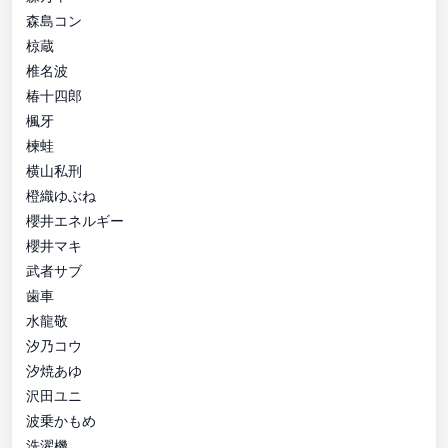
森島コン
椋蔵
椎名波
椿十四郎
楓牙
楝蛙
横山私刑
橙織ゆぶね
櫻井エネルギー
櫻井マキ
武者サブ
歯車
水龍敬
汐乃コウ
汐焼あゆ
沢田ユニ
波乗かもめ
洗濯機