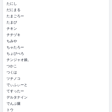
たにし
だにまる
たまごろー
たまび
チキン
チチヅキ
ちみや
ちゃたろー
ちょびぺろ
チンジャオ娘。
つかこ
つくは
ツチノコ
でぃふぃーと
てすったー
デルタナイン
でんぶ腿
トウ