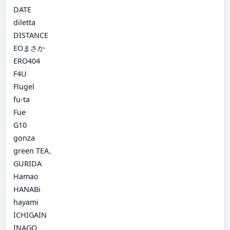
DATE
diletta
DISTANCE
EOまさか
ERO404
F4U
Flugel
fu-ta
Fue
G10
gonza
green TEA。
GURIDA
Hamao
HANABi
hayami
ICHIGAIN
INAGO