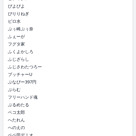
ぴよぴよ
ぴりりねぎ
ピロ水
ぷぅ崎ぷぅ奈
ふぇーが
フグタ家
ふくよかしろ
ふじざらし
ふじさわたつろー
ブッチャーU
ぶなぴー397円
ぷらむ
フリーハンド魂
ぷるめたる
ベコ太郎
へたれん
へのえの
ペペ田デミオ