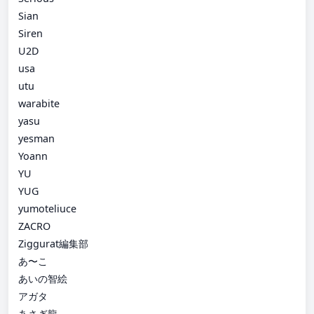
Sian
Siren
U2D
usa
utu
warabite
yasu
yesman
Yoann
YU
YUG
yumoteliuce
ZACRO
Ziggurat編集部
あ〜こ
あいの智絵
アガタ
あさぎ龍