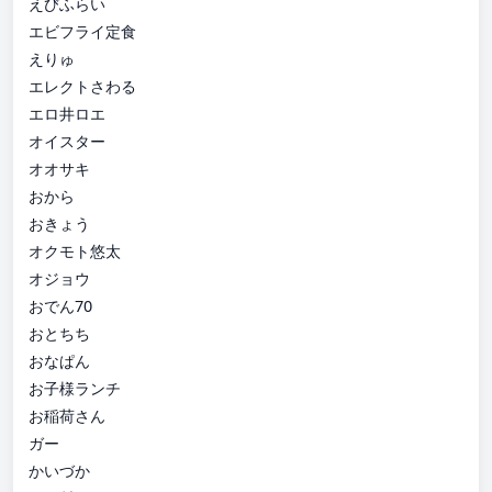
えびふらい
エビフライ定食
えりゅ
エレクトさわる
エロ井ロエ
オイスター
オオサキ
おから
おきょう
オクモト悠太
オジョウ
おでん70
おとちち
おなぱん
お子様ランチ
お稲荷さん
ガー
かいづか