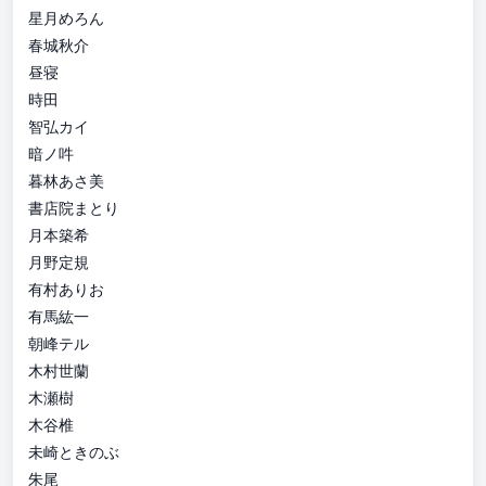
星月めろん
春城秋介
昼寝
時田
智弘カイ
暗ノ吽
暮林あさ美
書店院まとり
月本築希
月野定規
有村ありお
有馬紘一
朝峰テル
木村世蘭
木瀬樹
木谷椎
未崎ときのぶ
朱尾