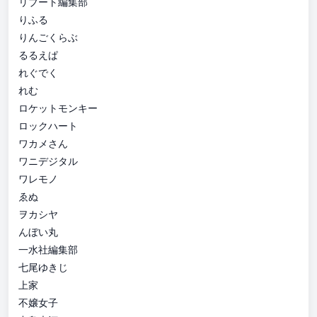
リブート編集部
りふる
りんごくらぶ
るるえぱ
れぐでく
れむ
ロケットモンキー
ロックハート
ワカメさん
ワニデジタル
ワレモノ
ゑぬ
ヲカシヤ
んぼい丸
一水社編集部
七尾ゆきじ
上家
不嬢女子