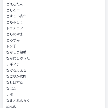
どえむたん
どじろー
どすこい杏仁
どちゃしこ
ドラチェフ
どらのやま
どろずみ
トン子
ながしま超助
なかにしゆうた
ナギィチ
なぐるふぁる
なごやか次郎
なしぱすた
なぱた
ナポ
なまえれんらく
ぬんぬ