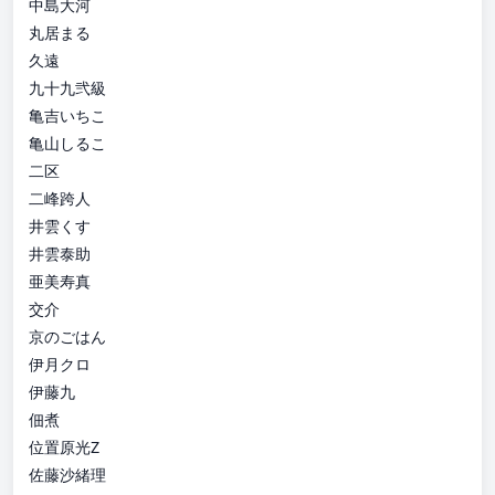
中島大河
丸居まる
久遠
九十九弐級
亀吉いちこ
亀山しるこ
二区
二峰跨人
井雲くす
井雲泰助
亜美寿真
交介
京のごはん
伊月クロ
伊藤九
佃煮
位置原光Z
佐藤沙緒理