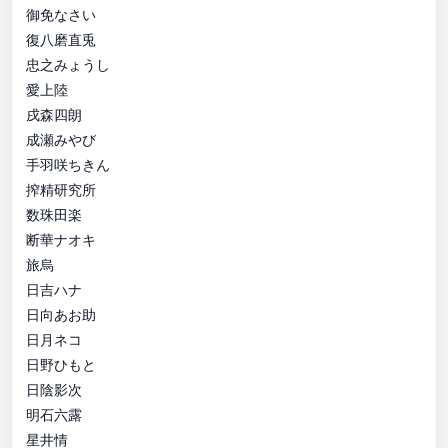
御免なさい
復八磨直兎
忠之みょうし
愛上陸
戌森四朗
成瀬みやび
手羽咲ちきん
搾精研究所
数珠田楽
断華ナオキ
旅烏
日吉ハナ
日向あお助
日月ネコ
日野ひもと
日陰影次
明石六露
星井情