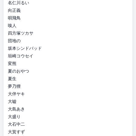
名仁川るい
向正義
唄飛鳥
嗅人
四方塚ツカサ
団地の
坂本シンドバッド
垣崎コウセイ
変熊
夏のおやつ
夏生
夢乃狸
大伴ヤキ
大嘘
大島あき
大盛り
大石中二
大箕すず