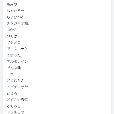
ちみや
ちゃたろー
ちょびぺろ
チンジャオ娘。
つかこ
つくは
ツチノコ
でぃふぃーと
てすったー
デルタナイン
でんぶ腿
トウ
どえむたん
トグチマサヤ
どじろー
どすこい杏仁
どちゃしこ
ドラチェフ