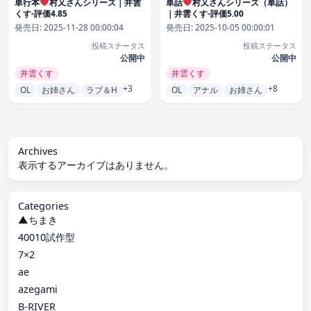
単行本
村又さんシリーズ｜井雲
単話
村又さんシリーズ（単話）
くす-評価4.85
｜井雲くす-評価5.00
発売日:
2025-11-28 00:00:04
発売日:
2025-10-05 00:00:01
投稿ステータス
投稿ステータス
公開中
公開中
井雲くす
井雲くす
+3
+8
OL
お姉さん
ラブ＆H
OL
アナル
お姉さん
Archives
表示するアーカイブはありません。
Categories
▲ちまき
40010試作型
7×2
ae
azegami
B-RIVER