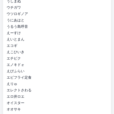
うしまぬ
ウチガワ
ウツロギノア
うにあはと
うるう島呼音
えーすけ
えいとまん
エコギ
えこひいき
エチピク
エノキドォ
えびふらい
エビフライ定食
えりゅ
エレクトさわる
エロ井ロエ
オイスター
オオサキ