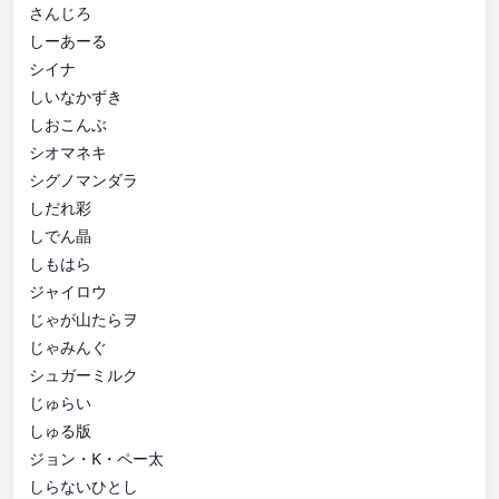
さんじろ
しーあーる
シイナ
しいなかずき
しおこんぶ
シオマネキ
シグノマンダラ
しだれ彩
しでん晶
しもはら
ジャイロウ
じゃが山たらヲ
じゃみんぐ
シュガーミルク
じゅらい
しゅる版
ジョン・K・ペー太
しらないひとし