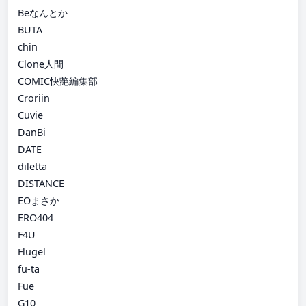
Beなんとか
BUTA
chin
Clone人間
COMIC快艶編集部
Croriin
Cuvie
DanBi
DATE
diletta
DISTANCE
EOまさか
ERO404
F4U
Flugel
fu-ta
Fue
G10