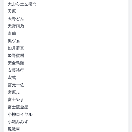
天ぷら土左衛門
天原
天野どん
天野雨乃
奇仙
奥ヴぁ
如月群真
姫野蜜柑
安全鳥類
安藤裕行
宏式
宮元一佐
宮原歩
富士やま
富士鷹金星
小柳ロイヤル
小箱みみず
尻戦車