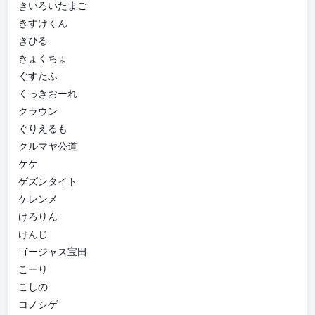
きいろいたまご
きすけくん
きひる
きょくちょ
ぐすたふ
くっきおーれ
クラウン
ぐりえるも
クルマヤ公道
ケケ
ゲズンタイト
ケレンメ
けろりん
けんじ
ゴージャス宝田
こーり
こしの
コノシゲ