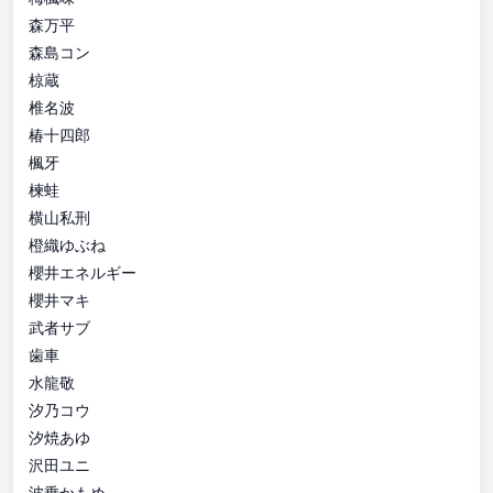
森万平
森島コン
椋蔵
椎名波
椿十四郎
楓牙
楝蛙
横山私刑
橙織ゆぶね
櫻井エネルギー
櫻井マキ
武者サブ
歯車
水龍敬
汐乃コウ
汐焼あゆ
沢田ユニ
波乗かもめ