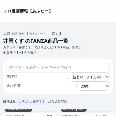
エロ漫画情報【あふたー】
エロ漫画情報【あふたー】
›
井雲くす
井雲くす のFANZA商品一覧
カテゴリ「井雲くす」で絞り込んだFANZA商品一覧です。
全
2
件中
1〜2
件を表示
並び順
表示件数
絞り込み:
カテゴリ: 井雲くす
絞り込み解除
b064bcmcm03028
s011akamj02631