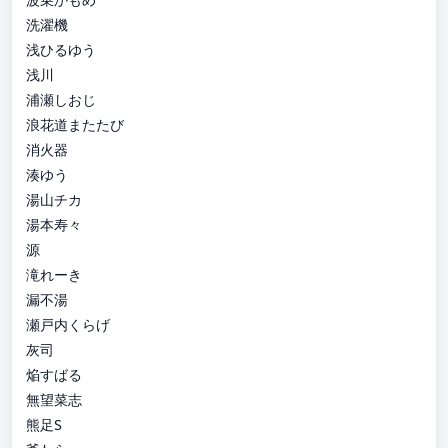
洗濯機
浅ひるゆう
浅川
浦瀬しおじ
浪花道またたび
消火器
湊ゆう
湯山チカ
湯本寿々
源
滝れーき
漏不湯
瀬戸内くらげ
灰司
焔すばる
無望菜志
熊足S