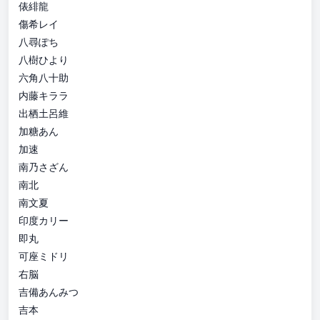
俵緋龍
傷希レイ
八尋ぽち
八樹ひより
六角八十助
内藤キララ
出栖土呂維
加糖あん
加速
南乃さざん
南北
南文夏
印度カリー
即丸
可座ミドリ
右脳
吉備あんみつ
吉本