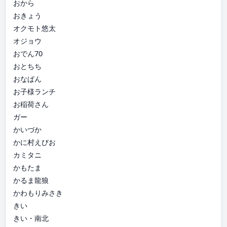
おから
おきょう
オクモト悠太
オジョウ
おでん70
おとちち
おなぱん
お子様ランチ
お稲荷さん
ガー
かいづか
かに村えびお
カミタニ
かもたま
かるま龍狼
かわもりみさき
きい
きい・南北