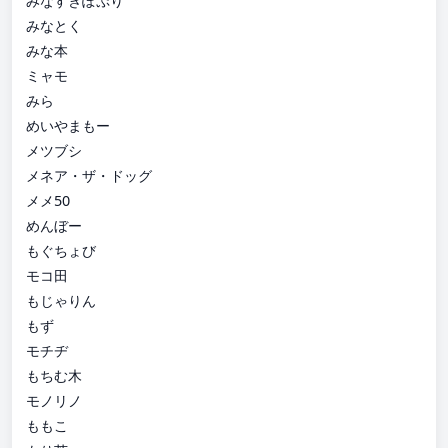
みなすきぽぷり
みなとく
みな本
ミャモ
みら
めいやまもー
メツブシ
メネア・ザ・ドッグ
メメ50
めんぼー
もぐちょび
モコ田
もじゃりん
もず
モチヂ
もちむ木
モノリノ
ももこ