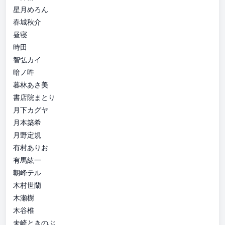
星月めろん
春城秋介
昼寝
時田
智弘カイ
暗ノ吽
暮林あさ美
書店院まとり
月下カグヤ
月本築希
月野定規
有村ありお
有馬紘一
朝峰テル
木村世蘭
木瀬樹
木谷椎
未崎ときのぶ