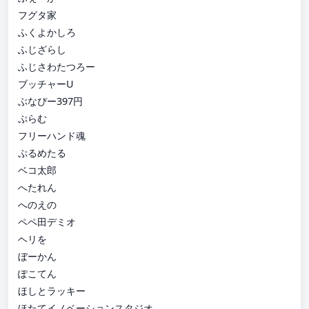
フグタ家
ふくよかしろ
ふじざらし
ふじさわたつろー
ブッチャーU
ぶなぴー397円
ぷらむ
フリーハンド魂
ぷるめたる
ベコ太郎
へたれん
へのえの
ペペ田デミオ
ヘリを
ぼーかん
ぽこてん
ほしとラッキー
ほたてイノベーションスタジオ