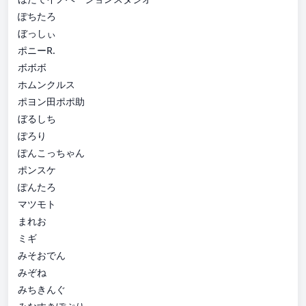
ぽちたろ
ぼっしぃ
ポニーR.
ボボボ
ホムンクルス
ポヨン田ポポ助
ぼるしち
ぽろり
ぽんこっちゃん
ポンスケ
ぽんたろ
マツモト
まれお
ミギ
みそおでん
みぞね
みちきんぐ