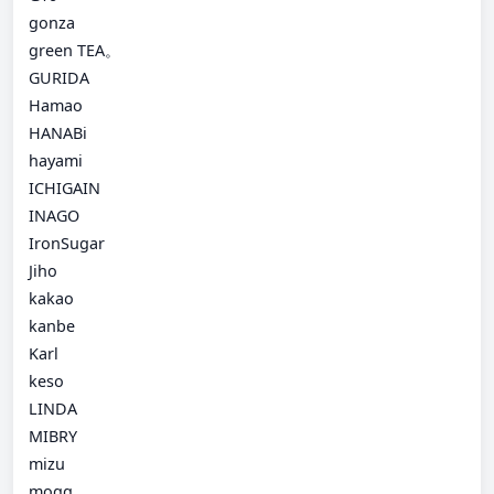
gonza
green TEA。
GURIDA
Hamao
HANABi
hayami
ICHIGAIN
INAGO
IronSugar
Jiho
kakao
kanbe
Karl
keso
LINDA
MIBRY
mizu
mogg