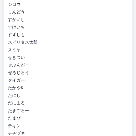
ジロウ
しんどう
すがいし
すけいち
すずしも
スピリタス太郎
スミヤ
せきつい
せぶんがー
ぜろじろう
タイガー
たかやKi
たにし
だにまる
たまごろー
たまび
チキン
チチヅキ