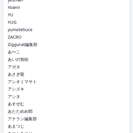
Yoann
YU
YUG
yumoteliuce
ZACRO
Ziggurat編集部
あ〜こ
あいの智絵
アガタ
あさぎ龍
アシオミマサト
アシズキ
アシタ
あすぜむ
あたためめ郎
アナラン編集部
あまつじ