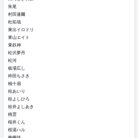
朱尾
村田蓮爾
杜拓哉
東出イロドリ
東山エイト
東鉄神
松沢夢丹
松河
板場広し
枠田ちさき
柚十扇
桂あいり
桂よしひろ
桂井よしあき
桃雲
桜井くん
桜湯ハル
梅楓味