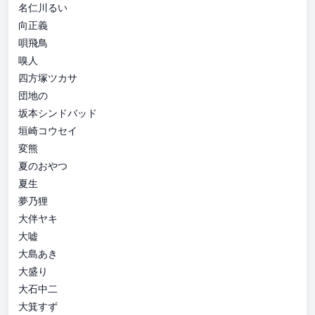
名仁川るい
向正義
唄飛鳥
嗅人
四方塚ツカサ
団地の
坂本シンドバッド
垣崎コウセイ
変熊
夏のおやつ
夏生
夢乃狸
大伴ヤキ
大嘘
大島あき
大盛り
大石中二
大箕すず