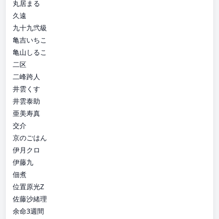
丸居まる
久遠
九十九弐級
亀吉いちこ
亀山しるこ
二区
二峰跨人
井雲くす
井雲泰助
亜美寿真
交介
京のごはん
伊月クロ
伊藤九
佃煮
位置原光Z
佐藤沙緒理
余命3週間