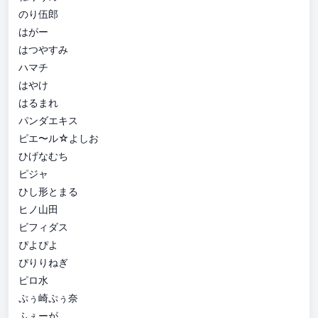
のり伍郎
はがー
はつやすみ
ハマチ
はやけ
はるまれ
パンダエキス
ピエ〜ル☆よしお
ひげなむち
ピジャ
ひし形とまる
ヒノ山田
ビフィダス
ぴよぴよ
ぴりりねぎ
ピロ水
ぷぅ崎ぷぅ奈
ふぇーが