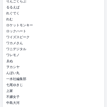
りんごくらぶ
るるえぱ
れぐでく
れむ
ロケットモンキー
ロックハート
ワイズスピーク
ワカメさん
ワニデジタル
ワレモノ
ゑぬ
ヲカシヤ
んぼい丸
一水社編集部
七尾ゆきじ
上家
不嬢女子
中島大河