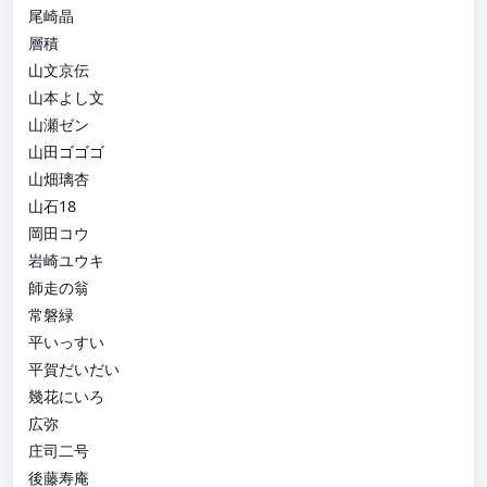
尾崎晶
層積
山文京伝
山本よし文
山瀬ゼン
山田ゴゴゴ
山畑璃杏
山石18
岡田コウ
岩崎ユウキ
師走の翁
常磐緑
平いっすい
平賀だいだい
幾花にいろ
広弥
庄司二号
後藤寿庵