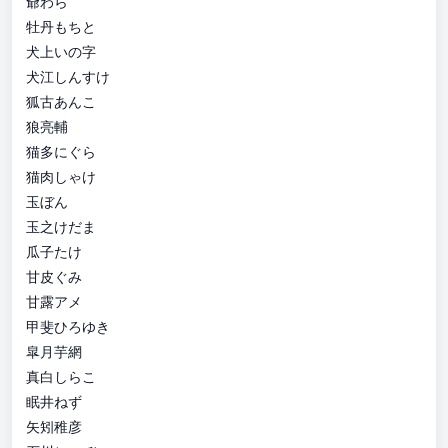
爺わら
牡丹もちと
犬上いの字
犬江しんすけ
狐古あんこ
狼亮輔
猫多にぐら
猫肉しゃけ
玉ぼん
玉之けだま
瓜子たけ
甘皮ぐみ
甘露アメ
甲斐ひろゆき
皐月芋網
真白しらこ
眠井ねず
矢矧稚彦