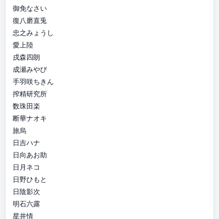
御免なさい
復八磨直兎
忠之みょうし
愛上陸
戌森四朗
成瀬みやび
手羽咲ちきん
搾精研究所
数珠田楽
断華ナオキ
旅烏
日吉ハナ
日向あお助
日月ネコ
日野ひもと
日陰影次
明石六露
星井情