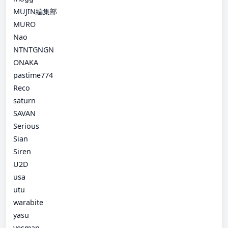
MUJIN編集部
MURO
Nao
NTNTGNGN
ONAKA
pastime774
Reco
saturn
SAVAN
Serious
Sian
Siren
U2D
usa
utu
warabite
yasu
yesman