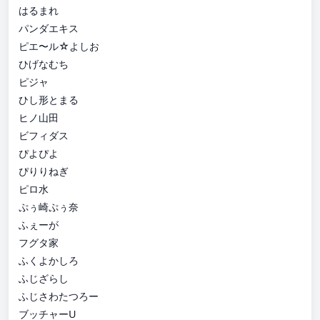
はるまれ
パンダエキス
ピエ〜ル☆よしお
ひげなむち
ピジャ
ひし形とまる
ヒノ山田
ビフィダス
ぴよぴよ
ぴりりねぎ
ピロ水
ぷぅ崎ぷぅ奈
ふぇーが
フグタ家
ふくよかしろ
ふじざらし
ふじさわたつろー
ブッチャーU