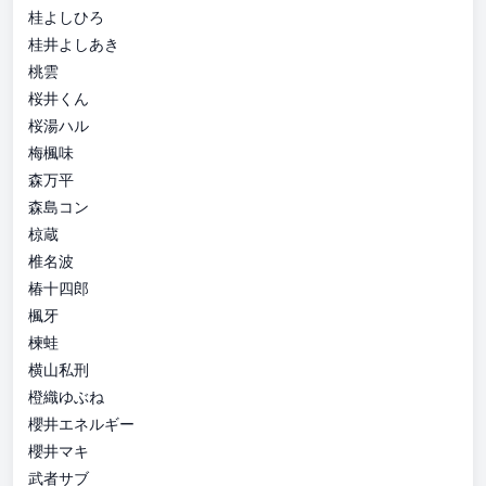
桂よしひろ
桂井よしあき
桃雲
桜井くん
桜湯ハル
梅楓味
森万平
森島コン
椋蔵
椎名波
椿十四郎
楓牙
楝蛙
横山私刑
橙織ゆぶね
櫻井エネルギー
櫻井マキ
武者サブ