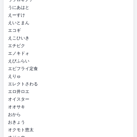
うにあはと
えーすけ
えいとまん
エコギ
えこひいき
エチピク
エノキドォ
えびふらい
エビフライ定食
えりゅ
エレクトさわる
エロ井ロエ
オイスター
オオサキ
おから
おきょう
オクモト悠太