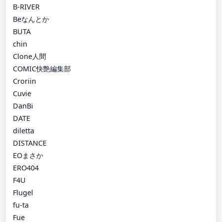
B-RIVER
Beなんとか
BUTA
chin
Clone人間
COMIC快艶編集部
Croriin
Cuvie
DanBi
DATE
diletta
DISTANCE
EOまさか
ERO404
F4U
Flugel
fu-ta
Fue