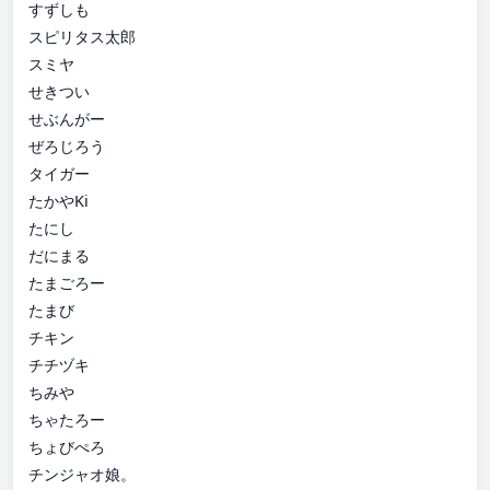
すずしも
スピリタス太郎
スミヤ
せきつい
せぶんがー
ぜろじろう
タイガー
たかやKi
たにし
だにまる
たまごろー
たまび
チキン
チチヅキ
ちみや
ちゃたろー
ちょびぺろ
チンジャオ娘。