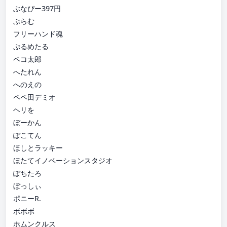
ぶなぴー397円
ぷらむ
フリーハンド魂
ぷるめたる
ベコ太郎
へたれん
へのえの
ペペ田デミオ
ヘリを
ぼーかん
ぽこてん
ほしとラッキー
ほたてイノベーションスタジオ
ぽちたろ
ぼっしぃ
ポニーR.
ボボボ
ホムンクルス