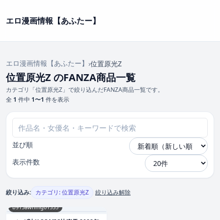
エロ漫画情報【あふたー】
エロ漫画情報【あふたー】
›
位置原光Z
位置原光Z のFANZA商品一覧
カテゴリ「位置原光Z」で絞り込んだFANZA商品一覧です。
全
1
件中
1〜1
件を表示
並び順
表示件数
絞り込み:
カテゴリ: 位置原光Z
絞り込み解除
b915awnmg01535