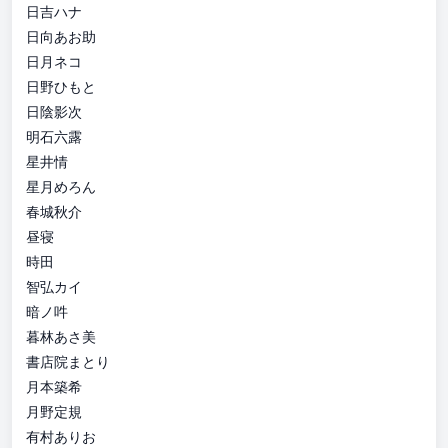
日吉ハナ
日向あお助
日月ネコ
日野ひもと
日陰影次
明石六露
星井情
星月めろん
春城秋介
昼寝
時田
智弘カイ
暗ノ吽
暮林あさ美
書店院まとり
月本築希
月野定規
有村ありお