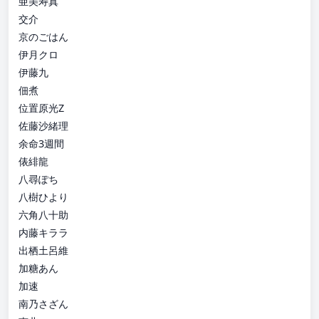
亜美寿真
交介
京のごはん
伊月クロ
伊藤九
佃煮
位置原光Z
佐藤沙緒理
余命3週間
俵緋龍
八尋ぽち
八樹ひより
六角八十助
内藤キララ
出栖土呂維
加糖あん
加速
南乃さざん