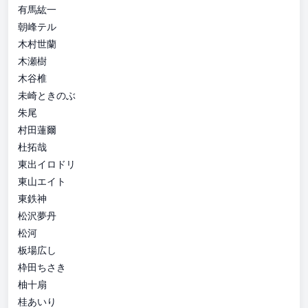
有馬紘一
朝峰テル
木村世蘭
木瀬樹
木谷椎
未崎ときのぶ
朱尾
村田蓮爾
杜拓哉
東出イロドリ
東山エイト
東鉄神
松沢夢丹
松河
板場広し
枠田ちさき
柚十扇
桂あいり