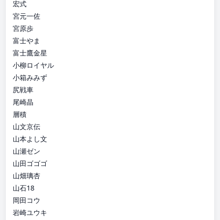
宏式
宮元一佐
宮原歩
富士やま
富士鷹金星
小柳ロイヤル
小箱みみず
尻戦車
尾崎晶
層積
山文京伝
山本よし文
山瀬ゼン
山田ゴゴゴ
山畑璃杏
山石18
岡田コウ
岩崎ユウキ