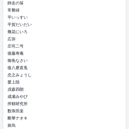
師走の翁
常磐緑
平いっすい
平賀だいだい
幾花にいろ
広弥
庄司二号
後藤寿庵
御免なさい
復八磨直兎
忠之みょうし
愛上陸
戌森四朗
成瀬みやび
搾精研究所
数珠田楽
断華ナオキ
旅烏