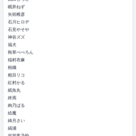
眠井ねず
矢矧稚彦
石川ヒロヂ
石見やそや
神谷ズズ
福犬
秋草ぺぺろん
稲村衣麻
粉織
粗目リコ
紅村かる
紙魚丸
終焉
絢乃ばる
絵魔
綺月さい
縞浦
翁賀馬乃助