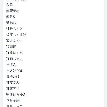
灰司
無望菜志
熊足S
爺わら
牡丹もちと
犬江しんすけ
狐古あんこ
狼亮輔
猫多にぐら
猫肉しゃけ
玉ぼん
玉之けだま
瓜子たけ
甘皮ぐみ
甘露アメ
甲斐ひろゆき
皐月芋網
真白しらこ