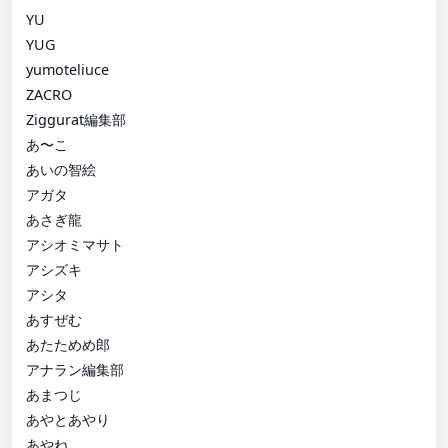
YU
YUG
yumoteliuce
ZACRO
Ziggurat編集部
あ〜こ
あいの智絵
アガタ
あさぎ龍
アシオミマサト
アシズキ
アシタ
あすぜむ
あたためめ郎
アナラン編集部
あまつじ
あやとあやり
あやね