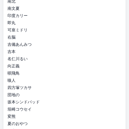
南北
南文夏
印度カリー
即丸
可座ミドリ
右脳
吉備あんみつ
吉本
名仁川るい
向正義
唄飛鳥
嗅人
四方塚ツカサ
団地の
坂本シンドバッド
垣崎コウセイ
変熊
夏のおやつ