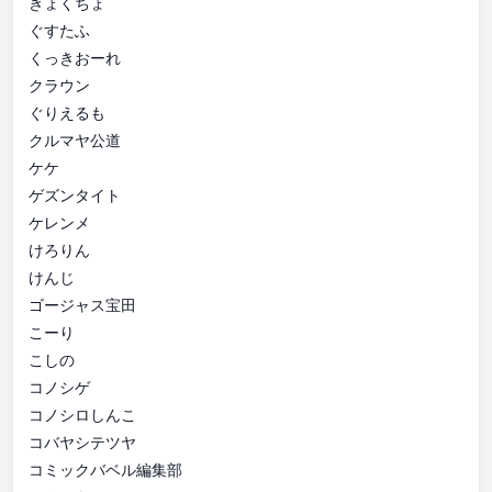
きょくちょ
ぐすたふ
くっきおーれ
クラウン
ぐりえるも
クルマヤ公道
ケケ
ゲズンタイト
ケレンメ
けろりん
けんじ
ゴージャス宝田
こーり
こしの
コノシゲ
コノシロしんこ
コバヤシテツヤ
コミックバベル編集部