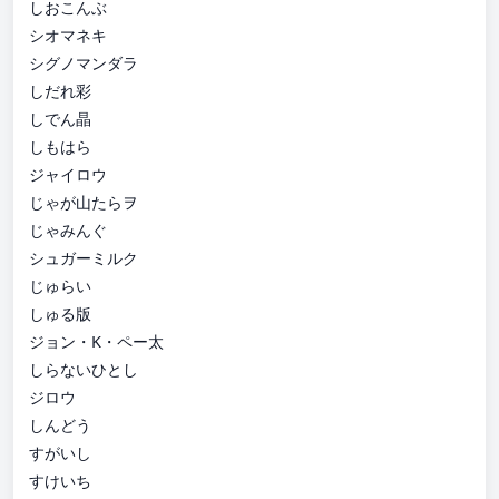
しおこんぶ
シオマネキ
シグノマンダラ
しだれ彩
しでん晶
しもはら
ジャイロウ
じゃが山たらヲ
じゃみんぐ
シュガーミルク
じゅらい
しゅる版
ジョン・K・ペー太
しらないひとし
ジロウ
しんどう
すがいし
すけいち