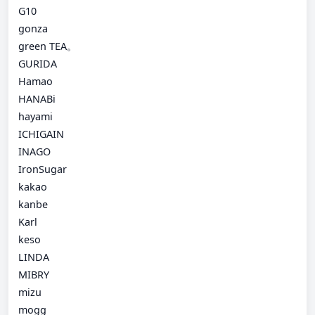
G10
gonza
green TEA。
GURIDA
Hamao
HANABi
hayami
ICHIGAIN
INAGO
IronSugar
kakao
kanbe
Karl
keso
LINDA
MIBRY
mizu
mogg