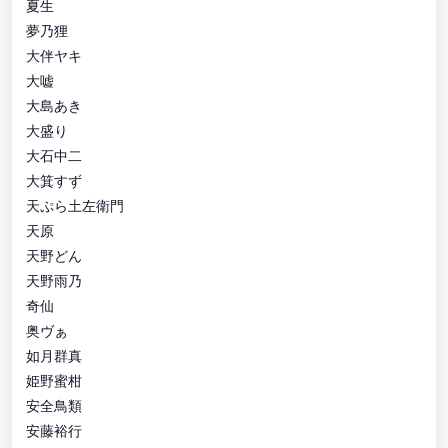
夏生
夢乃狸
大伴ヤキ
大嘘
大島あき
大盛り
大石中二
大箕すず
天ぷら土左衛門
天原
天野どん
天野雨乃
奇仙
奥ヴぁ
如月群真
姫野蜜柑
安全鳥類
安藤裕行