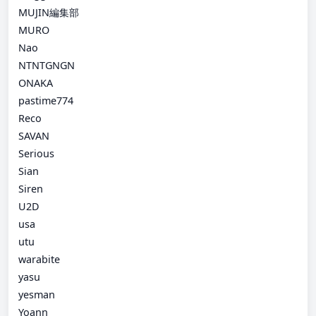
MUJIN編集部
MURO
Nao
NTNTGNGN
ONAKA
pastime774
Reco
SAVAN
Serious
Sian
Siren
U2D
usa
utu
warabite
yasu
yesman
Yoann