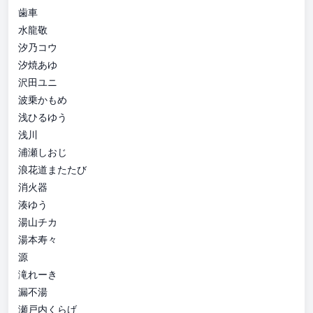
歯車
水龍敬
汐乃コウ
汐焼あゆ
沢田ユニ
波乗かもめ
浅ひるゆう
浅川
浦瀬しおじ
浪花道またたび
消火器
湊ゆう
湯山チカ
湯本寿々
源
滝れーき
漏不湯
瀬戸内くらげ