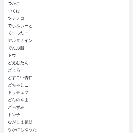
つかこ
つくは
ツチノコ
でぃふぃーと
てすったー
デルタナイン
でんぶ腿
トウ
どえむたん
どじろー
どすこい杏仁
どちゃしこ
ドラチェフ
どらのやま
どろずみ
トン子
ながしま超助
なかにしゆうた