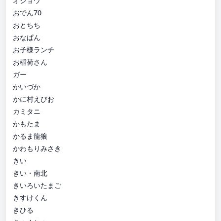
オジョウ
おでん70
おとちち
おなぱん
お子様ランチ
お稲荷さん
ガー
かいづか
かに村えびお
カミタニ
かもたま
かるま龍狼
かわもりみさき
きい
きい・南北
きいろいたまご
きすけくん
きひる