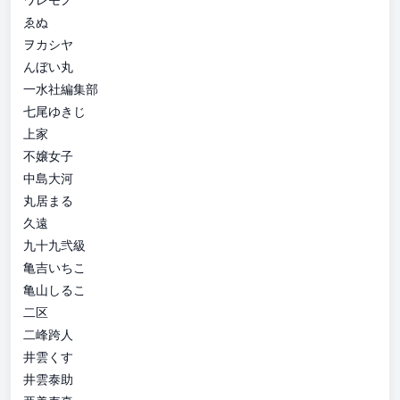
ゑぬ
ヲカシヤ
んぼい丸
一水社編集部
七尾ゆきじ
上家
不嬢女子
中島大河
丸居まる
久遠
九十九弐級
亀吉いちこ
亀山しるこ
二区
二峰跨人
井雲くす
井雲泰助