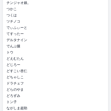
チンジャオ娘。
つかこ
つくは
ツチノコ
でぃふぃーと
てすったー
デルタナイン
でんぶ腿
トウ
どえむたん
どじろー
どすこい杏仁
どちゃしこ
ドラチェフ
どらのやま
どろずみ
トン子
ながしま超助