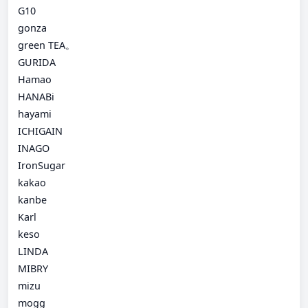
G10
gonza
green TEA。
GURIDA
Hamao
HANABi
hayami
ICHIGAIN
INAGO
IronSugar
kakao
kanbe
Karl
keso
LINDA
MIBRY
mizu
mogg