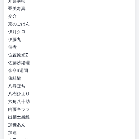
井雲泰助
亜美寿真
交介
京のごはん
伊月クロ
伊藤九
佃煮
位置原光Z
佐藤沙緒理
余命3週間
俵緋龍
八尋ぽち
八樹ひより
六角八十助
内藤キララ
出栖土呂維
加糖あん
加速