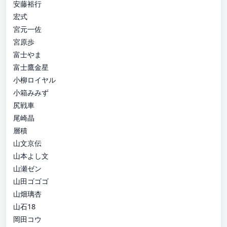
安藤裕行
宏式
宮元一佐
宮原歩
富士やま
富士鷹金星
小柳ロイヤル
小箱みみず
尻戦車
尾崎晶
層積
山文京伝
山本よし文
山瀬ゼン
山田ゴゴゴ
山畑璃杏
山石18
岡田コウ