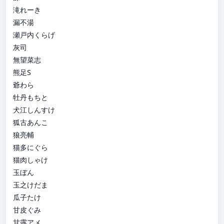
滝れーき
漏不湯
瀬戸内くらげ
灰司
無望菜志
熊足S
爺わら
牡丹もちと
犬江しんすけ
狐古あんこ
狼亮輔
猫多にぐら
猫肉しゃけ
玉ぼん
玉之けだま
瓜子たけ
甘皮ぐみ
甘露アメ