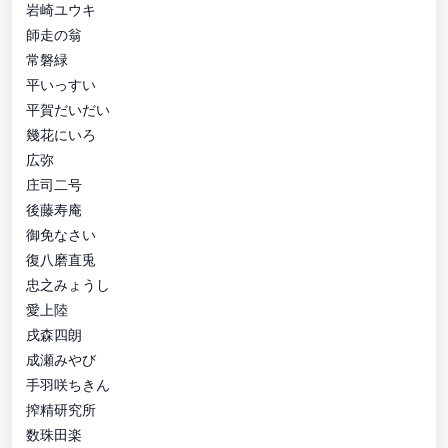
岩崎ユウキ
師走の翁
常磐緑
平いっすい
平賀だいだい
幾花にいろ
広弥
庄司二号
後藤寿庵
御免なさい
復八磨直兎
忠之みょうし
愛上陸
戌森四朗
成瀬みやび
手羽咲ちきん
搾精研究所
数珠田楽