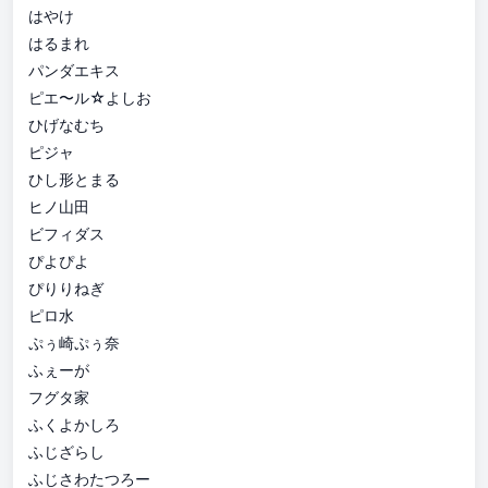
はやけ
はるまれ
パンダエキス
ピエ〜ル☆よしお
ひげなむち
ピジャ
ひし形とまる
ヒノ山田
ビフィダス
ぴよぴよ
ぴりりねぎ
ピロ水
ぷぅ崎ぷぅ奈
ふぇーが
フグタ家
ふくよかしろ
ふじざらし
ふじさわたつろー