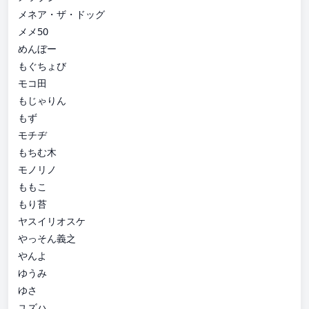
メネア・ザ・ドッグ
メメ50
めんぼー
もぐちょび
モコ田
もじゃりん
もず
モチヂ
もちむ木
モノリノ
ももこ
もり苔
ヤスイリオスケ
やっそん義之
やんよ
ゆうみ
ゆさ
ユズハ