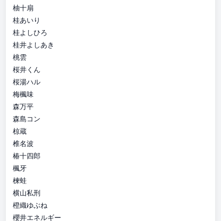
柚十扇
桂あいり
桂よしひろ
桂井よしあき
桃雲
桜井くん
桜湯ハル
梅楓味
森万平
森島コン
椋蔵
椎名波
椿十四郎
楓牙
楝蛙
横山私刑
橙織ゆぶね
櫻井エネルギー