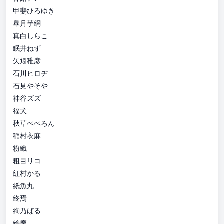
甲斐ひろゆき
皐月芋網
真白しらこ
眠井ねず
矢矧稚彦
石川ヒロヂ
石見やそや
神谷ズズ
福犬
秋草ぺぺろん
稲村衣麻
粉織
粗目リコ
紅村かる
紙魚丸
終焉
絢乃ばる
絵魔