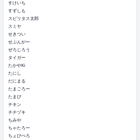
すけいち
すずしも
スピリタス太郎
スミヤ
せきつい
せぶんがー
ぜろじろう
タイガー
たかやKi
たにし
だにまる
たまごろー
たまび
チキン
チチヅキ
ちみや
ちゃたろー
ちょびぺろ