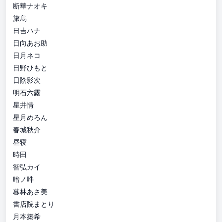
断華ナオキ
旅烏
日吉ハナ
日向あお助
日月ネコ
日野ひもと
日陰影次
明石六露
星井情
星月めろん
春城秋介
昼寝
時田
智弘カイ
暗ノ吽
暮林あさ美
書店院まとり
月本築希