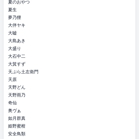
夏のおやつ
夏生
夢乃狸
大伴ヤキ
大嘘
大島あき
大盛り
大石中二
大箕すず
天ぷら土左衛門
天原
天野どん
天野雨乃
奇仙
奥ヴぁ
如月群真
姫野蜜柑
安全鳥類