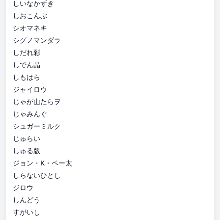
しいなかずき
しおこんぶ
シオマネキ
シグノマンダラ
しだれ彩
しでん晶
しもはら
ジャイロウ
じゃが山たらヲ
じゃみんぐ
シュガーミルク
じゅらい
しゅる版
ジョン・K・ペー太
しらないひとし
ジロウ
しんどう
すがいし