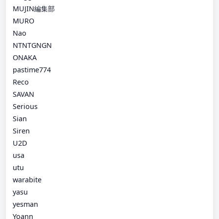
MUJIN編集部
MURO
Nao
NTNTGNGN
ONAKA
pastime774
Reco
SAVAN
Serious
Sian
Siren
U2D
usa
utu
warabite
yasu
yesman
Yoann