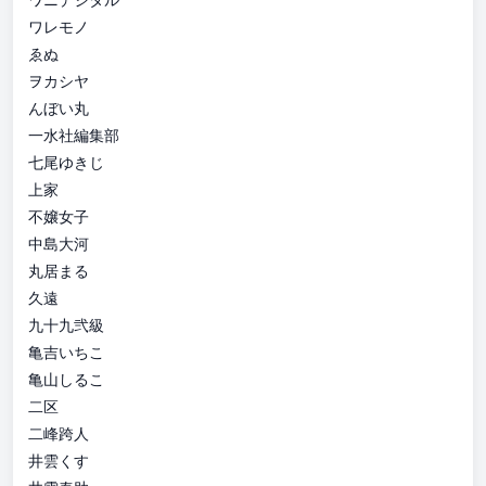
ワレモノ
ゑぬ
ヲカシヤ
んぼい丸
一水社編集部
七尾ゆきじ
上家
不嬢女子
中島大河
丸居まる
久遠
九十九弐級
亀吉いちこ
亀山しるこ
二区
二峰跨人
井雲くす