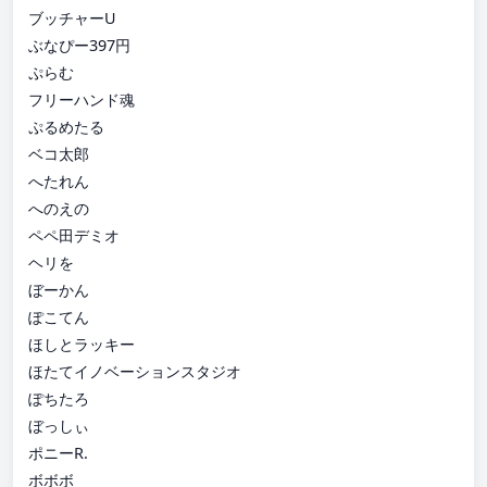
ブッチャーU
ぶなぴー397円
ぷらむ
フリーハンド魂
ぷるめたる
ベコ太郎
へたれん
へのえの
ペペ田デミオ
ヘリを
ぼーかん
ぽこてん
ほしとラッキー
ほたてイノベーションスタジオ
ぽちたろ
ぼっしぃ
ポニーR.
ボボボ