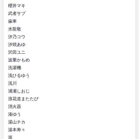
櫻井マキ
武者サブ
歯車
水龍敬
汐乃コウ
汐焼あゆ
沢田ユニ
波乗かもめ
洗濯機
浅ひるゆう
浅川
浦瀬しおじ
浪花道またたび
消火器
湊ゆう
湯山チカ
湯本寿々
源