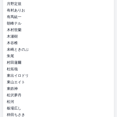
月野定規
有村ありお
有馬紘一
朝峰テル
木村世蘭
木瀬樹
木谷椎
未崎ときのぶ
朱尾
村田蓮爾
杜拓哉
東出イロドリ
東山エイト
東鉄神
松沢夢丹
松河
板場広し
枠田ちさき