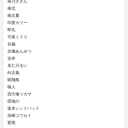
南乃さざん
南北
南文夏
印度カリー
即丸
可座ミドリ
右脳
吉備あんみつ
吉本
名仁川るい
向正義
唄飛鳥
嗅人
四方塚ツカサ
団地の
坂本シンドバッド
垣崎コウセイ
変熊