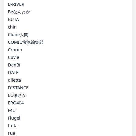
B-RIVER
Beなんとか
BUTA
chin
Clone人間
COMIC快艶編集部
Croriin
Cuvie
DanBi
DATE
diletta
DISTANCE
EOまさか
ERO404
F4U
Flugel
fu-ta
Fue