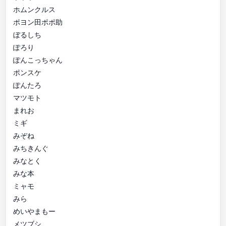
ホムンクルス
ポヨン田ポポ助
ぼるしち
ぽろり
ぽんこっちゃん
ポンスケ
ぽんたろ
マツモト
まれお
ミギ
みぞね
みちきんぐ
みなとく
みな本
ミャモ
みら
めいやまもー
メツブシ