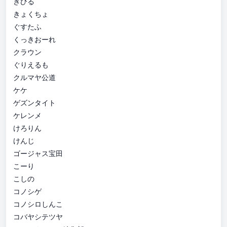
きひる
きょくちょ
ぐすたふ
くっきおーれ
クラウン
ぐりえるも
クルマヤ公道
ケケ
ゲズンタイト
ケレンメ
けろりん
けんじ
ゴージャス宝田
こーり
こしの
コノシゲ
コノシロしんこ
コバヤシテツヤ