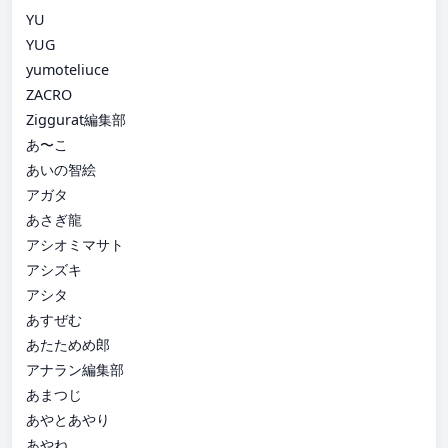
YU
YUG
yumoteliuce
ZACRO
Ziggurat編集部
あ〜こ
あいの智絵
アガタ
あさぎ龍
アシオミマサト
アシズキ
アシタ
あすぜむ
あたためめ郎
アナラン編集部
あまつじ
あやとあやり
あやね