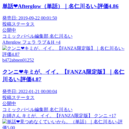
単話❤Afterglow（単話）｜名仁川るい-評価4.86
発売日:
2019-09-22 00:01:50
投稿ステータス
公開中
コミックバベル編集部
名仁川るい
Afterglow
フェラ
ラブ＆H
+4
b472abnen01252
クンニ❤キミが、イイ。【FANZA限定版】｜名仁
川るい-評価4.87
発売日:
2022-01-21 00:00:04
投稿ステータス
公開中
コミックバベル編集部
名仁川るい
お姉さん
キミが、イイ。【FANZA限定版】
クンニ
+17