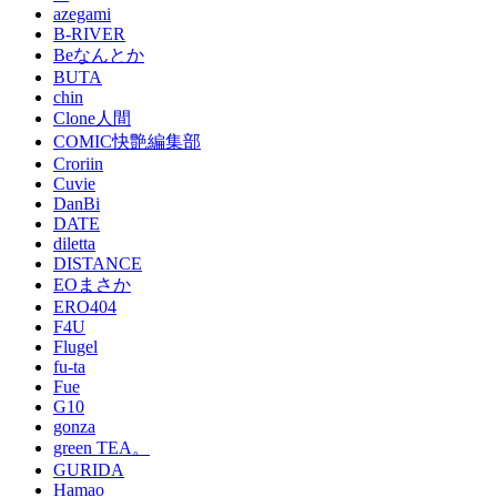
azegami
B-RIVER
Beなんとか
BUTA
chin
Clone人間
COMIC快艶編集部
Croriin
Cuvie
DanBi
DATE
diletta
DISTANCE
EOまさか
ERO404
F4U
Flugel
fu-ta
Fue
G10
gonza
green TEA。
GURIDA
Hamao