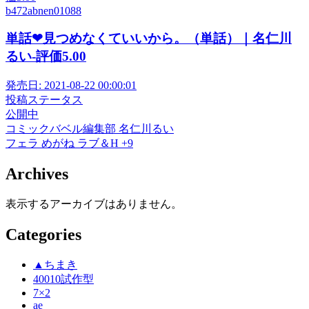
b472abnen01088
単話❤見つめなくていいから。（単話）｜名仁川
るい-評価5.00
発売日:
2021-08-22 00:00:01
投稿ステータス
公開中
コミックバベル編集部
名仁川るい
フェラ
めがね
ラブ＆H
+9
Archives
表示するアーカイブはありません。
Categories
▲ちまき
40010試作型
7×2
ae