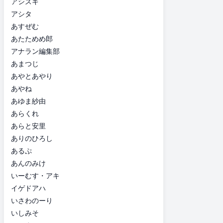
アシズキ
アシタ
あすぜむ
あたためめ郎
アナラン編集部
あまつじ
あやとあやり
あやね
あゆま紗由
あらくれ
あらと安里
ありのひろし
あるぷ
あんのみけ
いーむす・アキ
イゲドアハ
いさわのーり
いしみそ