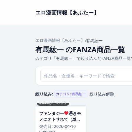
エロ漫画情報【あふたー】
エロ漫画情報【あふたー】
›
有馬紘一
有馬紘一 のFANZA商品一覧
カテゴリ「有馬紘一」で絞り込んだFANZA商品一覧
絞り込み:
絞り込み解除
カテゴリ: 有馬紘一
k568agotp12417
ファンタジー
憑きモ
ノにオトサれて（単
話）｜有馬紘一-評価
発売日:
2026-04-10
5.00