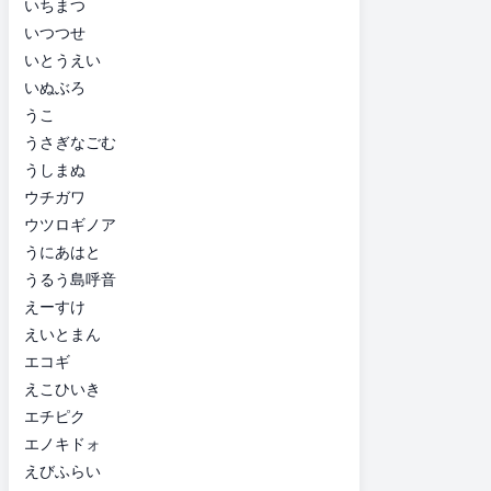
いちまつ
いつつせ
いとうえい
いぬぶろ
うこ
うさぎなごむ
うしまぬ
ウチガワ
ウツロギノア
うにあはと
うるう島呼音
えーすけ
えいとまん
エコギ
えこひいき
エチピク
エノキドォ
えびふらい