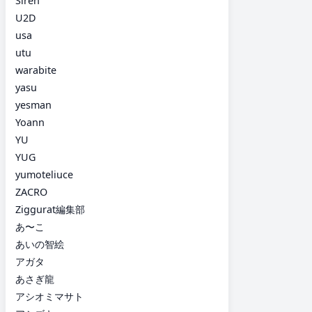
Siren
U2D
usa
utu
warabite
yasu
yesman
Yoann
YU
YUG
yumoteliuce
ZACRO
Ziggurat編集部
あ〜こ
あいの智絵
アガタ
あさぎ龍
アシオミマサト