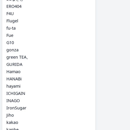
ERO404
F4U
Flugel
fu-ta
Fue
G10
gonza
green TEA。
GURIDA
Hamao
HANABi
hayami
ICHIGAIN
INAGO
IronSugar
Jiho
kakao
kanbe