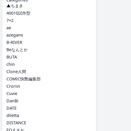
▲ちまき
40010試作型
7×2
ae
azegami
B-RIVER
Beなんとか
BUTA
chin
Clone人間
COMIC快艶編集部
Croriin
Cuvie
DanBi
DATE
diletta
DISTANCE
EOまさか