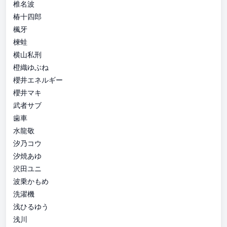
椎名波
椿十四郎
楓牙
楝蛙
横山私刑
橙織ゆぶね
櫻井エネルギー
櫻井マキ
武者サブ
歯車
水龍敬
汐乃コウ
汐焼あゆ
沢田ユニ
波乗かもめ
洗濯機
浅ひるゆう
浅川