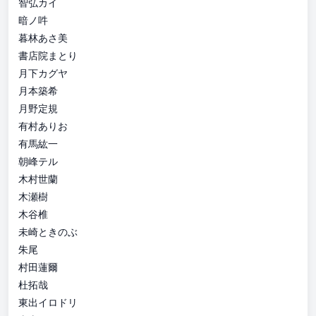
智弘カイ
暗ノ吽
暮林あさ美
書店院まとり
月下カグヤ
月本築希
月野定規
有村ありお
有馬紘一
朝峰テル
木村世蘭
木瀬樹
木谷椎
未崎ときのぶ
朱尾
村田蓮爾
杜拓哉
東出イロドリ