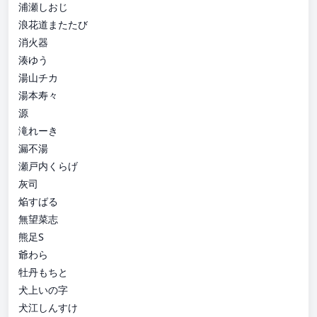
浦瀬しおじ
浪花道またたび
消火器
湊ゆう
湯山チカ
湯本寿々
源
滝れーき
漏不湯
瀬戸内くらげ
灰司
焔すばる
無望菜志
熊足S
爺わら
牡丹もちと
犬上いの字
犬江しんすけ