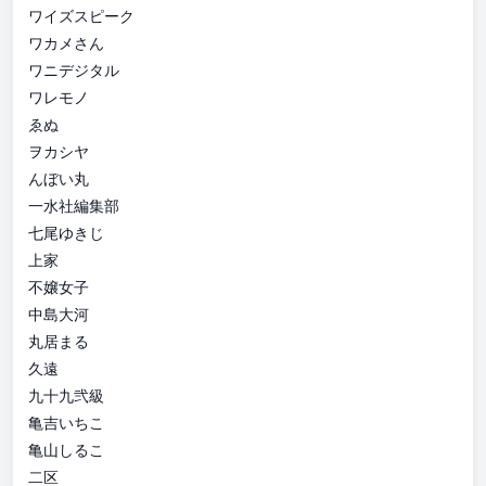
ワイズスピーク
ワカメさん
ワニデジタル
ワレモノ
ゑぬ
ヲカシヤ
んぼい丸
一水社編集部
七尾ゆきじ
上家
不嬢女子
中島大河
丸居まる
久遠
九十九弐級
亀吉いちこ
亀山しるこ
二区