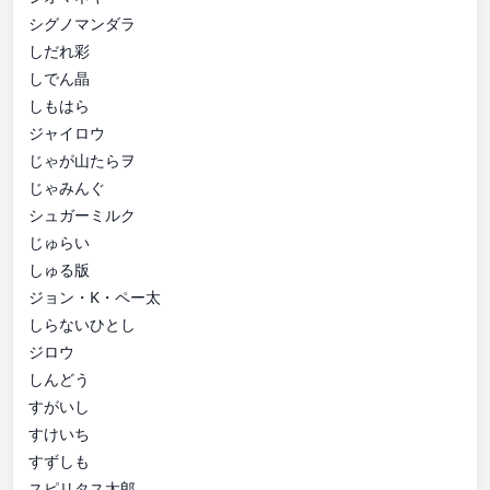
シグノマンダラ
しだれ彩
しでん晶
しもはら
ジャイロウ
じゃが山たらヲ
じゃみんぐ
シュガーミルク
じゅらい
しゅる版
ジョン・K・ペー太
しらないひとし
ジロウ
しんどう
すがいし
すけいち
すずしも
スピリタス太郎