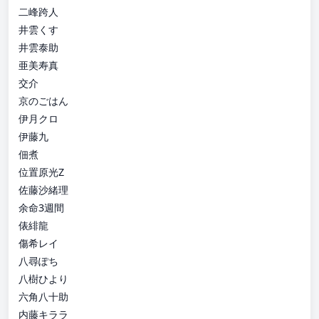
二峰跨人
井雲くす
井雲泰助
亜美寿真
交介
京のごはん
伊月クロ
伊藤九
佃煮
位置原光Z
佐藤沙緒理
余命3週間
俵緋龍
傷希レイ
八尋ぽち
八樹ひより
六角八十助
内藤キララ