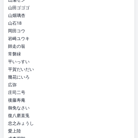
山田ゴゴゴ
山畑璃杏
山石18
岡田コウ
岩崎ユウキ
師走の翁
常磐緑
平いっすい
平賀だいだい
幾花にいろ
広弥
庄司二号
後藤寿庵
御免なさい
復八磨直兎
忠之みょうし
愛上陸