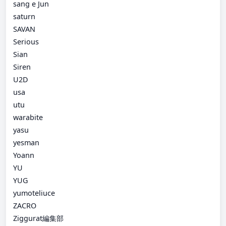
sang e Jun
saturn
SAVAN
Serious
Sian
Siren
U2D
usa
utu
warabite
yasu
yesman
Yoann
YU
YUG
yumoteliuce
ZACRO
Ziggurat編集部