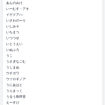
あんのみけ
いーむす・アキ
イゲドアハ
いさわのーり
いしみそ
いちまつ
いつつせ
いとうえい
いぬぶろ
うこ
うさぎなごむ
うしまぬ
ウチガワ
ウツロギノア
うにあはと
うらまっく
うるう島呼音
えーすけ