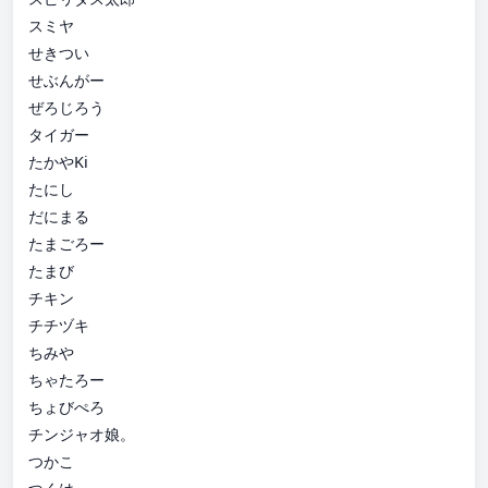
スミヤ
せきつい
せぶんがー
ぜろじろう
タイガー
たかやKi
たにし
だにまる
たまごろー
たまび
チキン
チチヅキ
ちみや
ちゃたろー
ちょびぺろ
チンジャオ娘。
つかこ