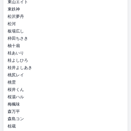
東山エイト
東鉄神
松沢夢丹
松河
板場広し
枠田ちさき
柚十扇
桂あいり
桂よしひろ
桂井よしあき
桃尻レイ
桃雲
桜井くん
桜湯ハル
梅楓味
森万平
森島コン
椋蔵