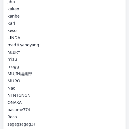
Jiho
kakao
kanbe
Karl
keso
LINDA
mad＆yangyang
MIBRY
mizu
mogg
MUJIN編集部
MURO
Nao
NTNTGNGN
ONAKA
pastime774
Reco
sagagsagag31