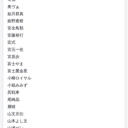
奥ヴぁ
如月群真
姫野蜜柑
安全鳥類
安藤裕行
宏式
宮元一佐
宮原歩
富士やま
富士鷹金星
小柳ロイヤル
小箱みみず
尻戦車
尾崎晶
層積
山文京伝
山本よし文
山瀬ゼン