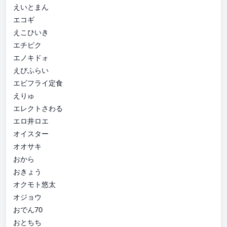
えいとまん
エコギ
えこひいき
エチピク
エノキドォ
えびふらい
エビフライ定食
えりゅ
エレクトさわる
エロ井ロエ
オイスター
オオサキ
おから
おきょう
オクモト悠太
オジョウ
おでん70
おとちち