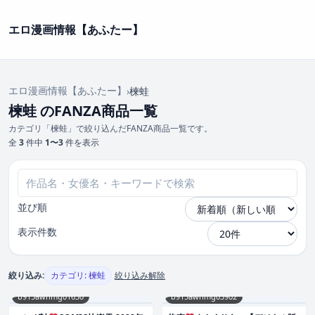
エロ漫画情報【あふたー】
エロ漫画情報【あふたー】
›
楝蛙
楝蛙 のFANZA商品一覧
カテゴリ「楝蛙」で絞り込んだFANZA商品一覧です。
全
3
件中
1〜3
件を表示
並び順
表示件数
絞り込み:
カテゴリ: 楝蛙
絞り込み解除
b915awnmg01630
b915awnmg03902