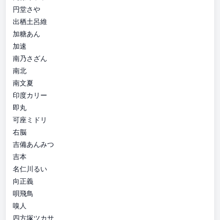
円堂さや
出栖土呂維
加糖あん
加速
南乃さざん
南北
南文夏
印度カリー
即丸
可座ミドリ
右脳
吉備あんみつ
吉本
名仁川るい
向正義
唄飛鳥
嗅人
四方塚ツカサ