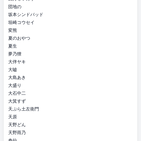
団地の
坂本シンドバッド
垣崎コウセイ
変熊
夏のおやつ
夏生
夢乃狸
大伴ヤキ
大嘘
大島あき
大盛り
大石中二
大箕すず
天ぷら土左衛門
天原
天野どん
天野雨乃
奇仙