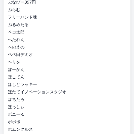
ぶなぴー397円
ぷらむ
フリーハンド魂
ぷるめたる
ベコ太郎
へたれん
へのえの
ペペ田デミオ
ヘリを
ぼーかん
ぽこてん
ほしとラッキー
ほたてイノベーションスタジオ
ぽちたろ
ぼっしぃ
ポニーR.
ボボボ
ホムンクルス