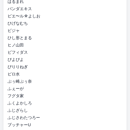
はるまれ
パンダエキス
ピエ〜ル☆よしお
ひげなむち
ピジャ
ひし形とまる
ヒノ山田
ビフィダス
ぴよぴよ
ぴりりねぎ
ピロ水
ぷぅ崎ぷぅ奈
ふぇーが
フグタ家
ふくよかしろ
ふじざらし
ふじさわたつろー
ブッチャーU