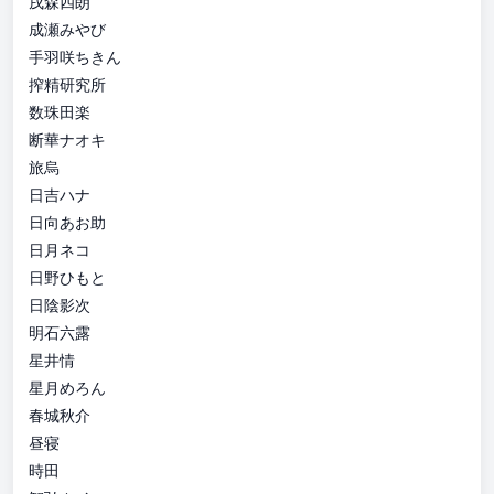
戌森四朗
成瀬みやび
手羽咲ちきん
搾精研究所
数珠田楽
断華ナオキ
旅烏
日吉ハナ
日向あお助
日月ネコ
日野ひもと
日陰影次
明石六露
星井情
星月めろん
春城秋介
昼寝
時田