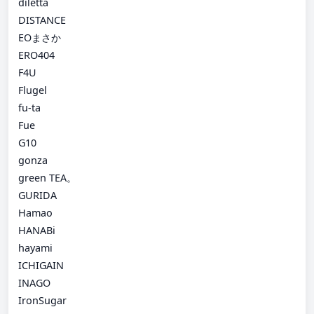
diletta
DISTANCE
EOまさか
ERO404
F4U
Flugel
fu-ta
Fue
G10
gonza
green TEA。
GURIDA
Hamao
HANABi
hayami
ICHIGAIN
INAGO
IronSugar