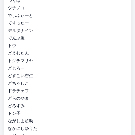
つくは
ツチノコ
でぃふぃーと
てすったー
デルタナイン
でんぶ腿
トウ
どえむたん
トグチマサヤ
どじろー
どすこい杏仁
どちゃしこ
ドラチェフ
どらのやま
どろずみ
トン子
ながしま超助
なかにしゆうた