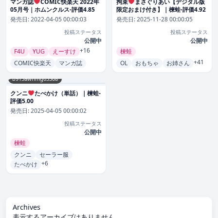
マンガ誌
COMIC快楽天 2022年
拘束
まさぐりあい【デジタル版
05月号｜ホムンクルス-評価4.85
限定おまけ付き】｜楝蛙-評価4.92
発売日:
2022-04-05 00:00:03
発売日:
2025-11-28 00:00:05
投稿ステータス
投稿ステータス
公開中
公開中
+16
F4U
YUG
えーすけ
楝蛙
+41
COMIC快楽天
マンガ誌
OL
おもちゃ
お姉さん
b915awnmg03308
クンニ
たべかけ（単話）｜楝蛙-
評価5.00
発売日:
2025-04-05 00:00:02
投稿ステータス
公開中
楝蛙
クンニ
セーラー服
+6
たべかけ
Archives
表示するアーカイブはありません。