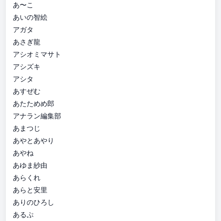
あ〜こ
あいの智絵
アガタ
あさぎ龍
アシオミマサト
アシズキ
アシタ
あすぜむ
あたためめ郎
アナラン編集部
あまつじ
あやとあやり
あやね
あゆま紗由
あらくれ
あらと安里
ありのひろし
あるぷ