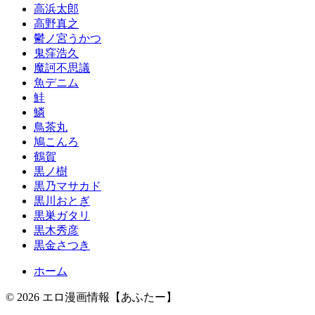
高浜太郎
高野真之
鬱ノ宮うかつ
鬼窪浩久
魔訶不思議
魚デニム
鮭
鱗
鳥茶丸
鳩こんろ
鶴賀
黒ノ樹
黒乃マサカド
黒川おとぎ
黒巣ガタリ
黒木秀彦
黒金さつき
ホーム
© 2026 エロ漫画情報【あふたー】