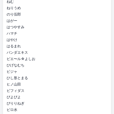
ねむ
ねりうめ
のり伍郎
はがー
はつやすみ
ハマチ
はやけ
はるまれ
パンダエキス
ピエ〜ル☆よしお
ひげなむち
ピジャ
ひし形とまる
ヒノ山田
ビフィダス
ぴよぴよ
ぴりりねぎ
ピロ水