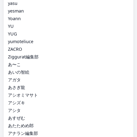
yasu
yesman
Yoann
YU
YUG
yumoteliuce
ZACRO
Ziggurat編集部
あ〜こ
あいの智絵
アガタ
あさぎ龍
アシオミマサト
アシズキ
アシタ
あすぜむ
あたためめ郎
アナラン編集部