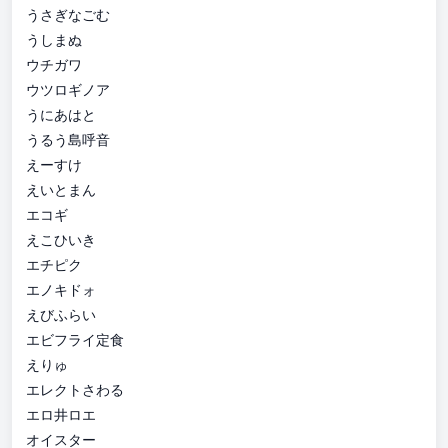
うさぎなごむ
うしまぬ
ウチガワ
ウツロギノア
うにあはと
うるう島呼音
えーすけ
えいとまん
エコギ
えこひいき
エチピク
エノキドォ
えびふらい
エビフライ定食
えりゅ
エレクトさわる
エロ井ロエ
オイスター