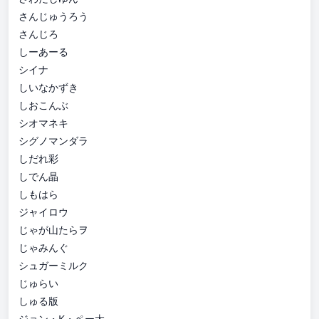
さんじゅうろう
さんじろ
しーあーる
シイナ
しいなかずき
しおこんぶ
シオマネキ
シグノマンダラ
しだれ彩
しでん晶
しもはら
ジャイロウ
じゃが山たらヲ
じゃみんぐ
シュガーミルク
じゅらい
しゅる版
ジョン・K・ペー太