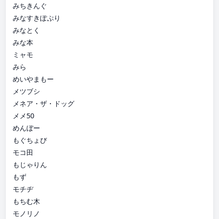
みちきんぐ
みなすきぽぷり
みなとく
みな本
ミャモ
みら
めいやまもー
メツブシ
メネア・ザ・ドッグ
メメ50
めんぼー
もぐちょび
モコ田
もじゃりん
もず
モチヂ
もちむ木
モノリノ