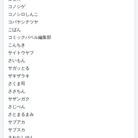
コノシゲ
コノシロしんこ
コバヤシテツヤ
ごばん
コミックバベル編集部
こんちき
サイトウヤフ
さいもん
サガッとる
ザキザラキ
さくま司
ささちん
サザンガク
さじぺん
さとまるまみ
サブアカ
サブスカ
さわたしゆん