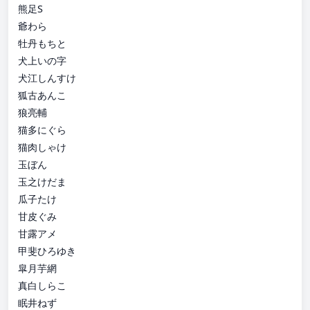
熊足S
爺わら
牡丹もちと
犬上いの字
犬江しんすけ
狐古あんこ
狼亮輔
猫多にぐら
猫肉しゃけ
玉ぼん
玉之けだま
瓜子たけ
甘皮ぐみ
甘露アメ
甲斐ひろゆき
皐月芋網
真白しらこ
眠井ねず