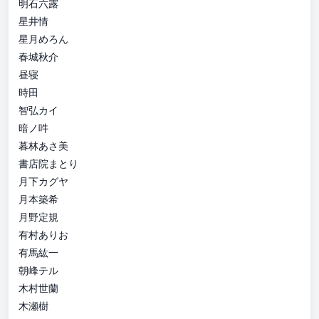
明石六露
星井情
星月めろん
春城秋介
昼寝
時田
智弘カイ
暗ノ吽
暮林あさ美
書店院まとり
月下カグヤ
月本築希
月野定規
有村ありお
有馬紘一
朝峰テル
木村世蘭
木瀬樹