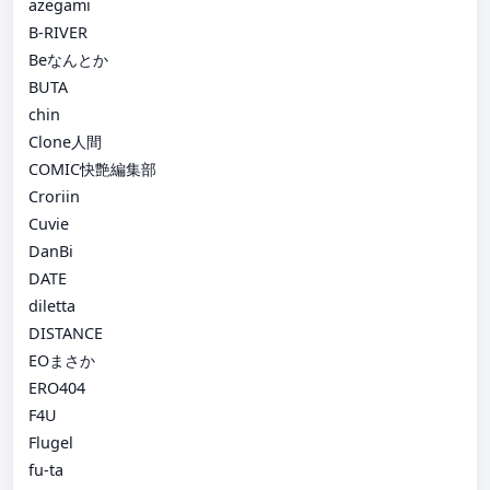
azegami
B-RIVER
Beなんとか
BUTA
chin
Clone人間
COMIC快艶編集部
Croriin
Cuvie
DanBi
DATE
diletta
DISTANCE
EOまさか
ERO404
F4U
Flugel
fu-ta