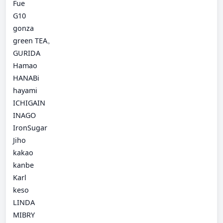
Fue
G10
gonza
green TEA。
GURIDA
Hamao
HANABi
hayami
ICHIGAIN
INAGO
IronSugar
Jiho
kakao
kanbe
Karl
keso
LINDA
MIBRY