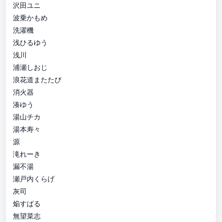
沢田ユニ
波乗かもめ
洗濯機
浅ひるゆう
浅川
浦瀬しおじ
浪花道またたび
消火器
湊ゆう
湯山チカ
湯本寿々
源
滝れーき
漏不湯
瀬戸内くらげ
灰司
焔すばる
無望菜志