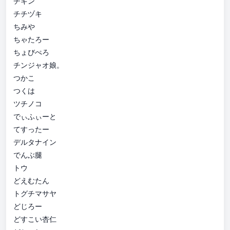
チキン
チチヅキ
ちみや
ちゃたろー
ちょびぺろ
チンジャオ娘。
つかこ
つくは
ツチノコ
でぃふぃーと
てすったー
デルタナイン
でんぶ腿
トウ
どえむたん
トグチマサヤ
どじろー
どすこい杏仁