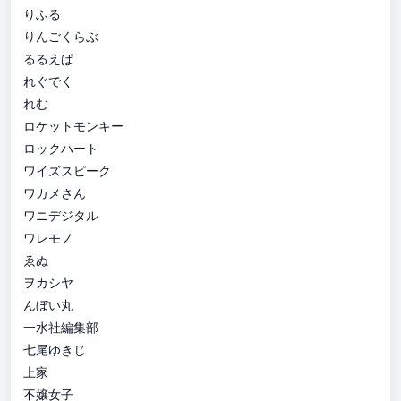
りふる
りんごくらぶ
るるえぱ
れぐでく
れむ
ロケットモンキー
ロックハート
ワイズスピーク
ワカメさん
ワニデジタル
ワレモノ
ゑぬ
ヲカシヤ
んぼい丸
一水社編集部
七尾ゆきじ
上家
不嬢女子