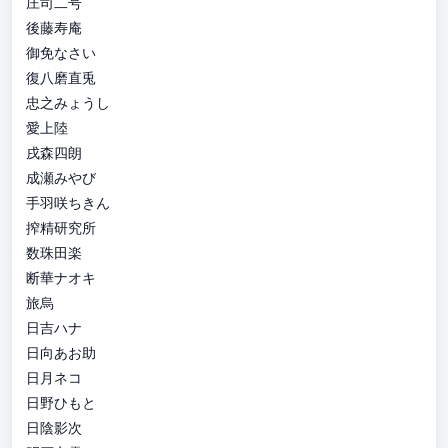
庄司二号
後藤寿庵
御免なさい
復八磨直兎
忠之みょうし
愛上陸
戌森四朗
成瀬みやび
手羽咲ちきん
搾精研究所
数珠田楽
断華ナオキ
旅烏
日吉ハナ
日向あお助
日月ネコ
日野ひもと
日陰影次