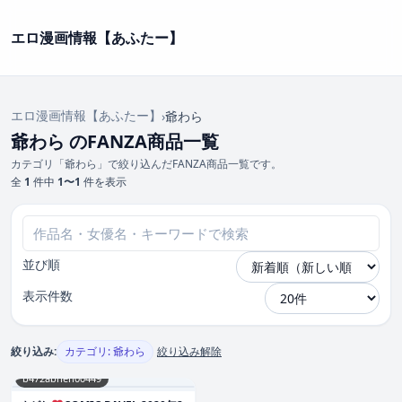
エロ漫画情報【あふたー】
エロ漫画情報【あふたー】
›
爺わら
爺わら のFANZA商品一覧
カテゴリ「爺わら」で絞り込んだFANZA商品一覧です。
全
1
件中
1〜1
件を表示
並び順
表示件数
絞り込み:
カテゴリ: 爺わら
絞り込み解除
b472abnen00449