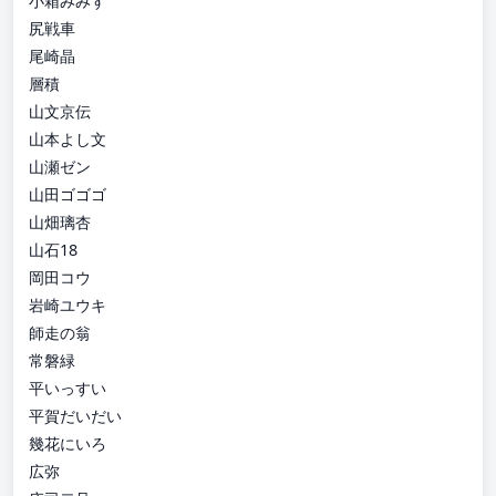
小箱みみず
尻戦車
尾崎晶
層積
山文京伝
山本よし文
山瀬ゼン
山田ゴゴゴ
山畑璃杏
山石18
岡田コウ
岩崎ユウキ
師走の翁
常磐緑
平いっすい
平賀だいだい
幾花にいろ
広弥