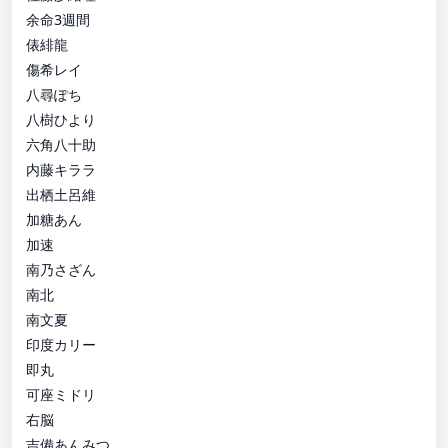
余命3週間
俵緋龍
傷希レイ
八尋ぽち
八樹ひより
六角八十助
内藤キララ
出栖土呂維
加糖あん
加速
南乃さざん
南北
南文夏
印度カリー
即丸
可座ミドリ
右脳
吉備あんみつ