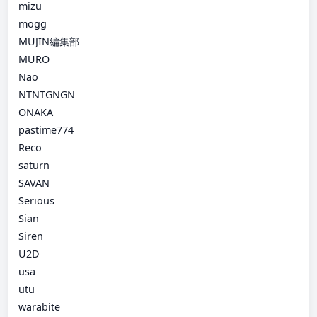
mizu
mogg
MUJIN編集部
MURO
Nao
NTNTGNGN
ONAKA
pastime774
Reco
saturn
SAVAN
Serious
Sian
Siren
U2D
usa
utu
warabite