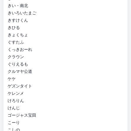
きい・南北
きいろいたまご
きすけくん
きひる
きょくちょ
ぐすたふ
くっきおーれ
クラウン
ぐりえるも
クルマヤ公道
ケケ
ゲズンタイト
ケレンメ
けろりん
けんじ
ゴージャス宝田
こーり
こしの