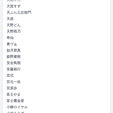
大箕すず
天ぷら土左衛門
天原
天野どん
天野雨乃
奇仙
奥ヴぁ
如月群真
姫野蜜柑
安全鳥類
安藤裕行
宏式
宮元一佐
宮原歩
富士やま
富士鷹金星
小柳ロイヤル