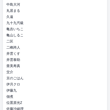
中島大河
丸居まる
久遠
九十九弐級
亀吉いちこ
亀山しるこ
二区
二峰跨人
井雲くす
井雲泰助
亜美寿真
交介
京のごはん
伊月クロ
伊藤九
佃煮
位置原光Z
佐藤沙緒理