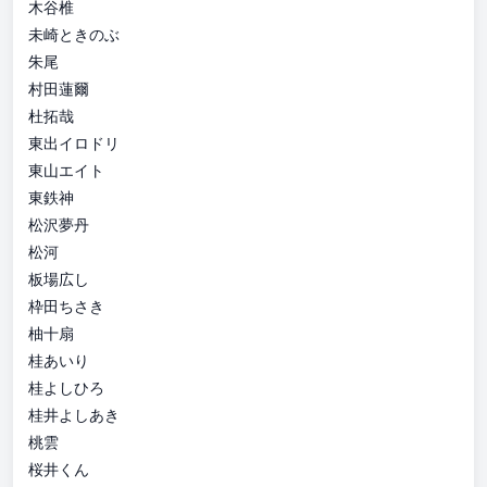
木谷椎
未崎ときのぶ
朱尾
村田蓮爾
杜拓哉
東出イロドリ
東山エイト
東鉄神
松沢夢丹
松河
板場広し
枠田ちさき
柚十扇
桂あいり
桂よしひろ
桂井よしあき
桃雲
桜井くん