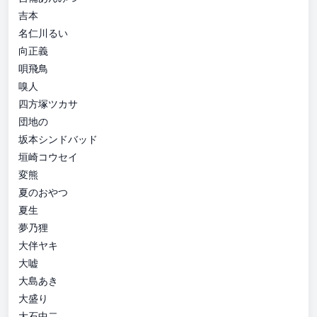
吉本
名仁川るい
向正義
唄飛鳥
嗅人
四方塚ツカサ
団地の
坂本シンドバッド
垣崎コウセイ
変熊
夏のおやつ
夏生
夢乃狸
大伴ヤキ
大嘘
大島あき
大盛り
大石中二