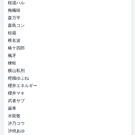
桜湯ハル
梅楓味
森万平
森島コン
椋蔵
椎名波
椿十四郎
楓牙
楝蛙
横山私刑
橙織ゆぶね
櫻井エネルギー
櫻井マキ
武者サブ
歯車
水龍敬
汐乃コウ
汐焼あゆ