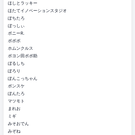
ほしとラッキー
ほたてイノベーションスタジオ
ぽちたろ
ぼっしぃ
ポニーR.
ボボボ
ホムンクルス
ポヨン田ポポ助
ぼるしち
ぽろり
ぽんこっちゃん
ポンスケ
ぽんたろ
マツモト
まれお
ミギ
みそおでん
みぞね