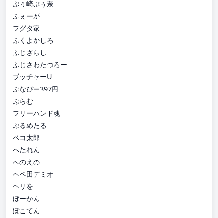
ぷぅ崎ぷぅ奈
ふぇーが
フグタ家
ふくよかしろ
ふじざらし
ふじさわたつろー
ブッチャーU
ぶなぴー397円
ぷらむ
フリーハンド魂
ぷるめたる
ベコ太郎
へたれん
へのえの
ペペ田デミオ
ヘリを
ぼーかん
ぽこてん