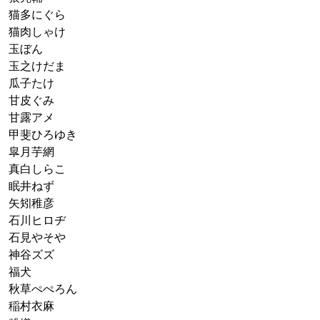
猫多にぐら
猫肉しゃけ
玉ぼん
玉之けだま
瓜子たけ
甘皮ぐみ
甘露アメ
甲斐ひろゆき
皐月芋網
真白しらこ
眠井ねず
矢矧稚彦
石川ヒロヂ
石見やそや
神谷ズズ
福犬
秋草ぺぺろん
稲村衣麻