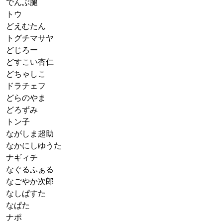
でんぶ腿
トウ
どえむたん
トグチマサヤ
どじろー
どすこい杏仁
どちゃしこ
ドラチェフ
どらのやま
どろずみ
トン子
ながしま超助
なかにしゆうた
ナギィチ
なぐるふぁる
なごやか次郎
なしぱすた
なぱた
ナポ