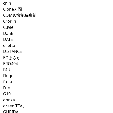
chin
Clone人間
COMIC快艶編集部
Croriin
Cuvie
DanBi
DATE
diletta
DISTANCE
EOまさか
ERO404
F4U
Flugel
fu-ta
Fue
G10
gonza
green TEA。
GURIDA