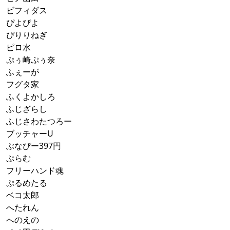
ビフィダス
ぴよぴよ
ぴりりねぎ
ピロ水
ぷぅ崎ぷぅ奈
ふぇーが
フグタ家
ふくよかしろ
ふじざらし
ふじさわたつろー
ブッチャーU
ぶなぴー397円
ぷらむ
フリーハンド魂
ぷるめたる
ベコ太郎
へたれん
へのえの