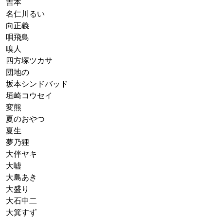
吉本
名仁川るい
向正義
唄飛鳥
嗅人
四方塚ツカサ
団地の
坂本シンドバッド
垣崎コウセイ
変熊
夏のおやつ
夏生
夢乃狸
大伴ヤキ
大嘘
大島あき
大盛り
大石中二
大箕すず