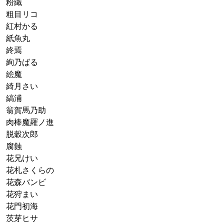
粉織
粗目リコ
紅村かる
紙魚丸
終焉
絢乃ばる
絵魔
綺月さい
縞浦
翁賀馬乃助
肉棒魔羅ノ進
脱穀次郎
腐蝕
花兄けい
花札さくらの
花森バンビ
花狩まい
花門初海
茨芽ヒサ