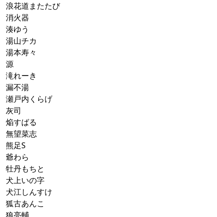
浪花道またたび
消火器
湊ゆう
湯山チカ
湯本寿々
源
滝れーき
漏不湯
瀬戸内くらげ
灰司
焔すばる
無望菜志
熊足S
爺わら
牡丹もちと
犬上いの字
犬江しんすけ
狐古あんこ
狼亮輔