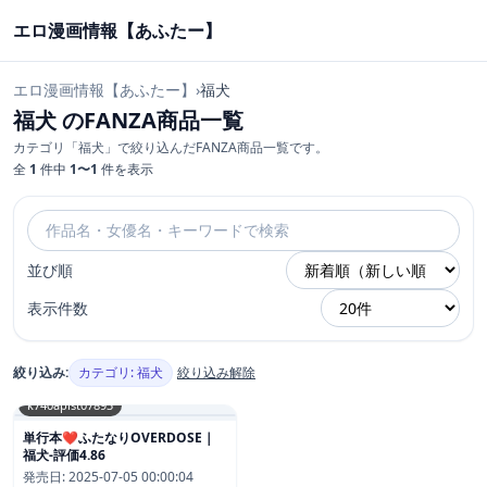
エロ漫画情報【あふたー】
エロ漫画情報【あふたー】
›
福犬
福犬 のFANZA商品一覧
カテゴリ「福犬」で絞り込んだFANZA商品一覧です。
全
1
件中
1〜1
件を表示
並び順
表示件数
絞り込み:
カテゴリ: 福犬
絞り込み解除
k740aplst07893
単行本❤ふたなりOVERDOSE｜
福犬-評価4.86
発売日:
2025-07-05 00:00:04