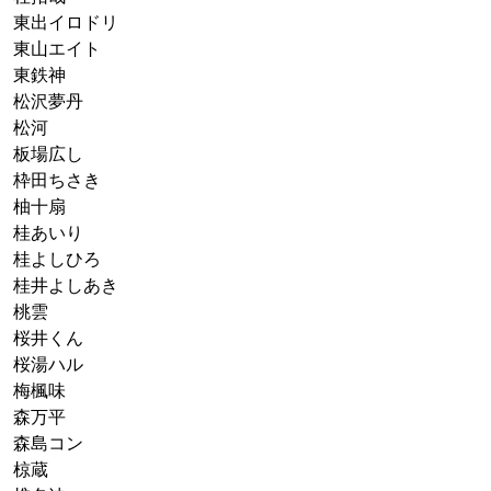
東出イロドリ
東山エイト
東鉄神
松沢夢丹
松河
板場広し
枠田ちさき
柚十扇
桂あいり
桂よしひろ
桂井よしあき
桃雲
桜井くん
桜湯ハル
梅楓味
森万平
森島コン
椋蔵