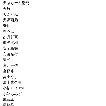
天ぷら土左衛門
天原
天野どん
天野雨乃
奇仙
奥ヴぁ
如月群真
姫野蜜柑
安全鳥類
安藤裕行
宏式
宮元一佐
宮原歩
富士やま
富士鷹金星
小柳ロイヤル
小箱みみず
尻戦車
尾崎晶