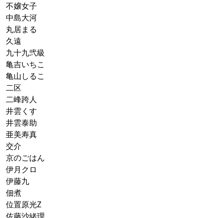
不嬢女子
中島大河
丸居まる
久遠
九十九弐級
亀吉いちこ
亀山しるこ
二区
二峰跨人
井雲くす
井雲泰助
亜美寿真
交介
京のごはん
伊月クロ
伊藤九
佃煮
位置原光Z
佐藤沙緒理