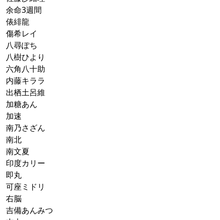
余命3週間
俵緋龍
傷希レイ
八尋ぽち
八樹ひより
六角八十助
内藤キララ
出栖土呂維
加糖あん
加速
南乃さざん
南北
南文夏
印度カリー
即丸
可座ミドリ
右脳
吉備あんみつ