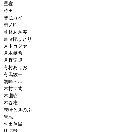
昼寝
時田
智弘カイ
暗ノ吽
暮林あさ美
書店院まとり
月下カグヤ
月本築希
月野定規
有村ありお
有馬紘一
朝峰テル
木村世蘭
木瀬樹
木谷椎
未崎ときのぶ
朱尾
村田蓮爾
杜拓哉