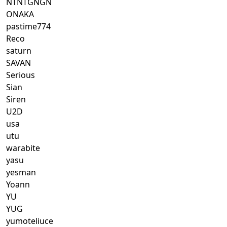
NTNTGNGN
ONAKA
pastime774
Reco
saturn
SAVAN
Serious
Sian
Siren
U2D
usa
utu
warabite
yasu
yesman
Yoann
YU
YUG
yumoteliuce