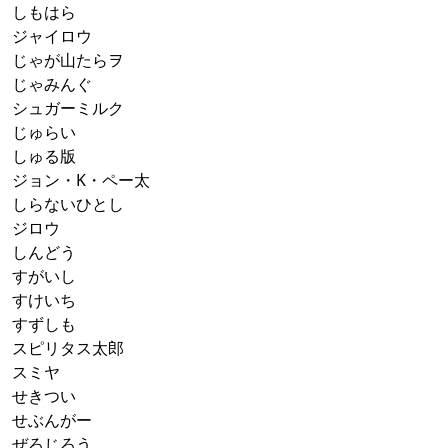
しもはら
ジャイロウ
じゃが山たらヲ
じゃみんぐ
シュガーミルク
じゅらい
しゅる版
ジョン・K・ペー太
しらないひとし
ジロウ
しんどう
すがいし
すけいち
すずしも
スピリタス太郎
スミヤ
せきつい
せぶんがー
ぜろじろう