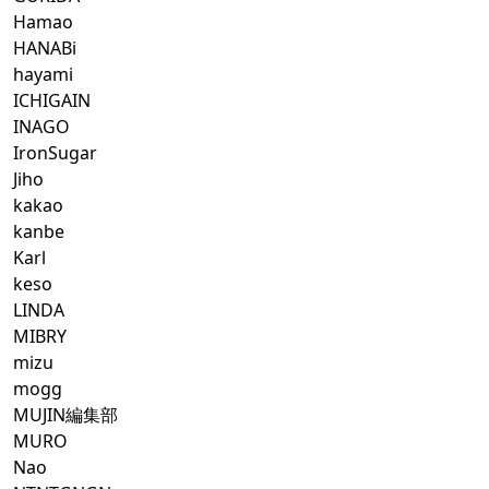
Hamao
HANABi
hayami
ICHIGAIN
INAGO
IronSugar
Jiho
kakao
kanbe
Karl
keso
LINDA
MIBRY
mizu
mogg
MUJIN編集部
MURO
Nao