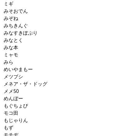
ミギ
みそおでん
みぞね
みちきんぐ
みなすきぽぷり
みなとく
みな本
ミャモ
みら
めいやまもー
メツブシ
メネア・ザ・ドッグ
メメ50
めんぼー
もぐちょび
モコ田
もじゃりん
もず
モチヂ