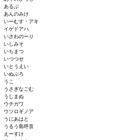
あるぷ
あんのみけ
いーむす・アキ
イゲドアハ
いさわのーり
いしみそ
いちまつ
いつつせ
いとうえい
いぬぶろ
うこ
うさぎなごむ
うしまぬ
ウチガワ
ウツロギノア
うにあはと
うるう島呼音
えーすけ