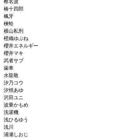
椎名波
椿十四郎
楓牙
楝蛙
横山私刑
橙織ゆぶね
櫻井エネルギー
櫻井マキ
武者サブ
歯車
水龍敬
汐乃コウ
汐焼あゆ
沢田ユニ
波乗かもめ
洗濯機
浅ひるゆう
浅川
浦瀬しおじ