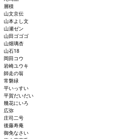
層積
山文京伝
山本よし文
山瀬ゼン
山田ゴゴゴ
山畑璃杏
山石18
岡田コウ
岩崎ユウキ
師走の翁
常磐緑
平いっすい
平賀だいだい
幾花にいろ
広弥
庄司二号
後藤寿庵
御免なさい