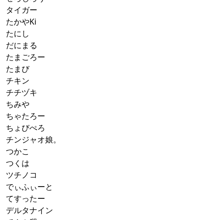
タイガー
たかやKi
たにし
だにまる
たまごろー
たまび
チキン
チチヅキ
ちみや
ちゃたろー
ちょびぺろ
チンジャオ娘。
つかこ
つくは
ツチノコ
でぃふぃーと
てすったー
デルタナイン