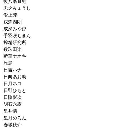
復八磨直兎
忠之みょうし
愛上陸
戌森四朗
成瀬みやび
手羽咲ちきん
搾精研究所
数珠田楽
断華ナオキ
旅烏
日吉ハナ
日向あお助
日月ネコ
日野ひもと
日陰影次
明石六露
星井情
星月めろん
春城秋介