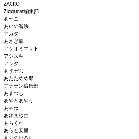
ZACRO
Ziggurat編集部
あ〜こ
あいの智絵
アガタ
あさぎ龍
アシオミマサト
アシズキ
アシタ
あすぜむ
あたためめ郎
アナラン編集部
あまつじ
あやとあやり
あやね
あゆま紗由
あらくれ
あらと安里
ありのひろし