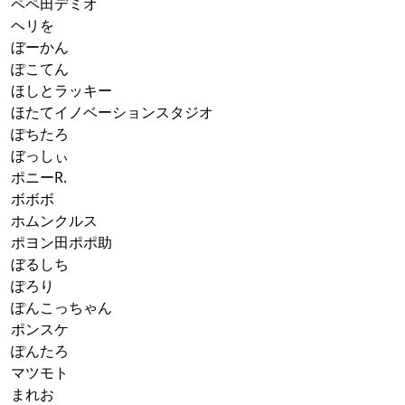
ペペ田デミオ
ヘリを
ぼーかん
ぽこてん
ほしとラッキー
ほたてイノベーションスタジオ
ぽちたろ
ぼっしぃ
ポニーR.
ボボボ
ホムンクルス
ポヨン田ポポ助
ぼるしち
ぽろり
ぽんこっちゃん
ポンスケ
ぽんたろ
マツモト
まれお