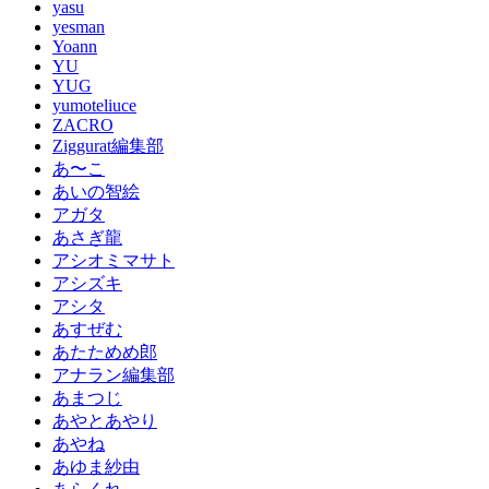
yasu
yesman
Yoann
YU
YUG
yumoteliuce
ZACRO
Ziggurat編集部
あ〜こ
あいの智絵
アガタ
あさぎ龍
アシオミマサト
アシズキ
アシタ
あすぜむ
あたためめ郎
アナラン編集部
あまつじ
あやとあやり
あやね
あゆま紗由