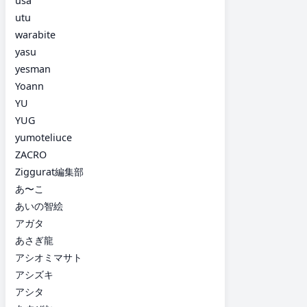
usa
utu
warabite
yasu
yesman
Yoann
YU
YUG
yumoteliuce
ZACRO
Ziggurat編集部
あ〜こ
あいの智絵
アガタ
あさぎ龍
アシオミマサト
アシズキ
アシタ