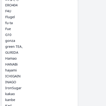
ERO404
F4U
Flugel
fu-ta
Fue
G10
gonza
green TEA。
GURIDA
Hamao
HANABi
hayami
ICHIGAIN
INAGO
IronSugar
kakao
kanbe
Karl