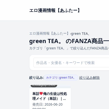
エロ漫画情報【あふたー】
エロ漫画情報【あふたー】
›
green TEA。
green TEA。 のFANZA商品
カテゴリ「green TEA。」で絞り込んだFANZA商
絞り込み:
絞り込み解除
カテゴリ: green TEA。
k568agotp12900
単話
俺の生徒は性処
理メイド（単話）｜
green TEA。-評価5.00
発売日:
2026-06-20