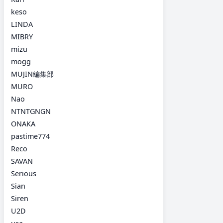
keso
LINDA
MIBRY
mizu
mogg
MUJIN編集部
MURO
Nao
NTNTGNGN
ONAKA
pastime774
Reco
SAVAN
Serious
Sian
Siren
U2D