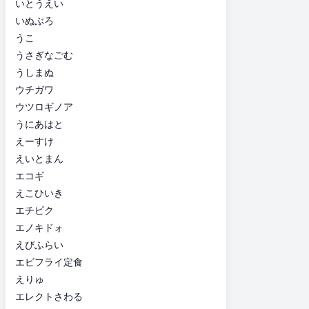
いとうえい
いぬぶろ
うこ
うさぎなごむ
うしまぬ
ウチガワ
ウツロギノア
うにあはと
えーすけ
えいとまん
エコギ
えこひいき
エチピク
エノキドォ
えびふらい
エビフライ定食
えりゅ
エレクトさわる