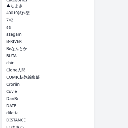
▲ちまき
40010試作型
7×2
ae
azegami
B-RIVER
Beなんとか
BUTA
chin
Clone人間
COMIC快艶編集部
Croriin
Cuvie
DanBi
DATE
diletta
DISTANCE
EOまさか