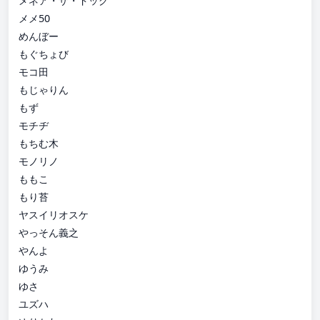
メネア・ザ・ドッグ
メメ50
めんぼー
もぐちょび
モコ田
もじゃりん
もず
モチヂ
もちむ木
モノリノ
ももこ
もり苔
ヤスイリオスケ
やっそん義之
やんよ
ゆうみ
ゆさ
ユズハ