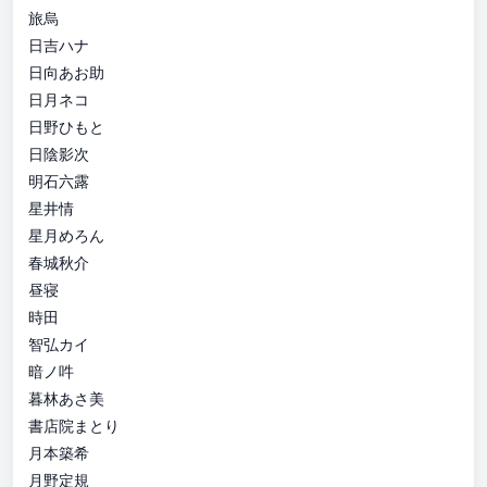
旅烏
日吉ハナ
日向あお助
日月ネコ
日野ひもと
日陰影次
明石六露
星井情
星月めろん
春城秋介
昼寝
時田
智弘カイ
暗ノ吽
暮林あさ美
書店院まとり
月本築希
月野定規