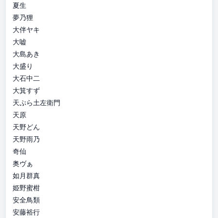
夏生
夢乃狸
大伴ヤキ
大嘘
大島あき
大盛り
大石中二
大箕すず
天ぷら土左衛門
天原
天野どん
天野雨乃
奇仙
奥ヴぁ
如月群真
姫野蜜柑
安全鳥類
安藤裕行