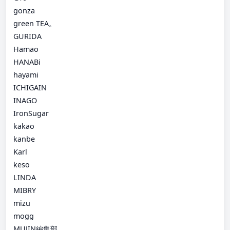
gonza
green TEA。
GURIDA
Hamao
HANABi
hayami
ICHIGAIN
INAGO
IronSugar
kakao
kanbe
Karl
keso
LINDA
MIBRY
mizu
mogg
MUJIN編集部