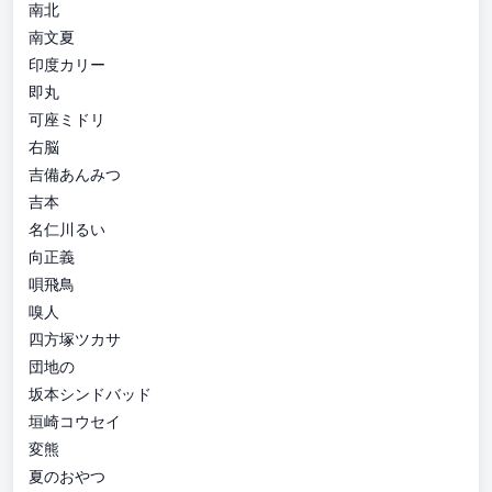
南北
南文夏
印度カリー
即丸
可座ミドリ
右脳
吉備あんみつ
吉本
名仁川るい
向正義
唄飛鳥
嗅人
四方塚ツカサ
団地の
坂本シンドバッド
垣崎コウセイ
変熊
夏のおやつ