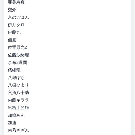
亜美寿真
交介
京のごはん
伊月クロ
伊藤九
佃煮
位置原光Z
佐藤沙緒理
余命3週間
俵緋龍
八尋ぽち
八樹ひより
六角八十助
内藤キララ
出栖土呂維
加糖あん
加速
南乃さざん