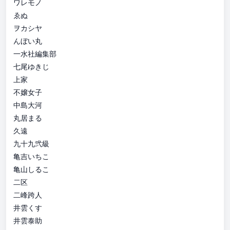
ワレモノ
ゑぬ
ヲカシヤ
んぼい丸
一水社編集部
七尾ゆきじ
上家
不嬢女子
中島大河
丸居まる
久遠
九十九弐級
亀吉いちこ
亀山しるこ
二区
二峰跨人
井雲くす
井雲泰助