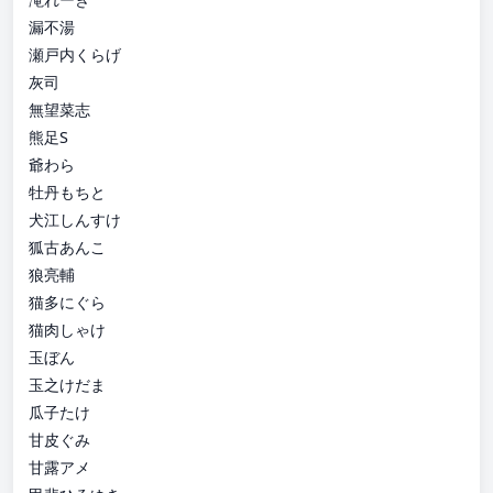
漏不湯
瀬戸内くらげ
灰司
無望菜志
熊足S
爺わら
牡丹もちと
犬江しんすけ
狐古あんこ
狼亮輔
猫多にぐら
猫肉しゃけ
玉ぼん
玉之けだま
瓜子たけ
甘皮ぐみ
甘露アメ