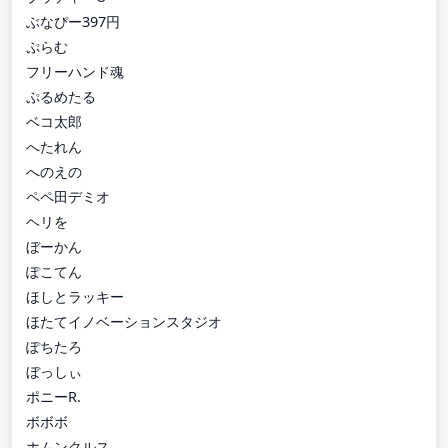
ぶなぴー397円
ぷらむ
フリーハンド魂
ぷるめたる
ベコ太郎
へたれん
へのえの
ペペ田デミオ
ヘリを
ぼーかん
ぽこてん
ほしとラッキー
ほたてイノベーションスタジオ
ぽちたろ
ぼっしぃ
ポニーR.
ボボボ
ホムンクルス