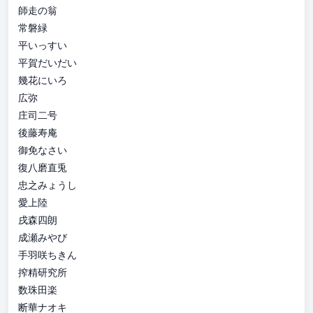
師走の翁
常磐緑
平いっすい
平賀だいだい
幾花にいろ
広弥
庄司二号
後藤寿庵
御免なさい
復八磨直兎
忠之みょうし
愛上陸
戌森四朗
成瀬みやび
手羽咲ちきん
搾精研究所
数珠田楽
断華ナオキ