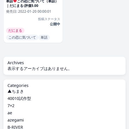
単話
この恋に気づいて（単話）
｜だにまる-評価5.00
発売日:
2022-01-20 00:00:01
投稿ステータス
公開中
だにまる
この恋に気づいて
単話
Archives
表示するアーカイブはありません。
Categories
▲ちまき
40010試作型
7×2
ae
azegami
B-RIVER