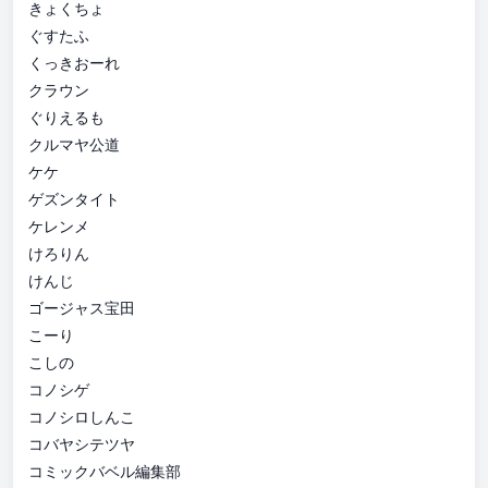
きょくちょ
ぐすたふ
くっきおーれ
クラウン
ぐりえるも
クルマヤ公道
ケケ
ゲズンタイト
ケレンメ
けろりん
けんじ
ゴージャス宝田
こーり
こしの
コノシゲ
コノシロしんこ
コバヤシテツヤ
コミックバベル編集部