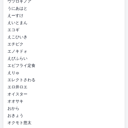
ウツロギノア
うにあはと
えーすけ
えいとまん
エコギ
えこひいき
エチピク
エノキドォ
えびふらい
エビフライ定食
えりゅ
エレクトさわる
エロ井ロエ
オイスター
オオサキ
おから
おきょう
オクモト悠太