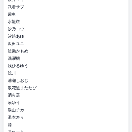
武者サブ
歯車
水龍敬
汐乃コウ
汐焼あゆ
沢田ユニ
波乗かもめ
洗濯機
浅ひるゆう
浅川
浦瀬しおじ
浪花道またたび
消火器
湊ゆう
湯山チカ
湯本寿々
源
滝れーき