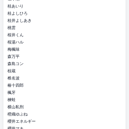
桂あいり
桂よしひろ
桂井よしあき
桃雲
桜井くん
桜湯ハル
梅楓味
森万平
森島コン
椋蔵
椎名波
椿十四郎
楓牙
楝蛙
横山私刑
橙織ゆぶね
櫻井エネルギー
櫻井マキ