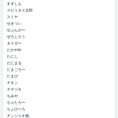
すずしも
スピリタス太郎
スミヤ
せきつい
せぶんがー
ぜろじろう
タイガー
たかやKi
たにし
だにまる
たまごろー
たまび
チキン
チチヅキ
ちみや
ちゃたろー
ちょびぺろ
チンジャオ娘。