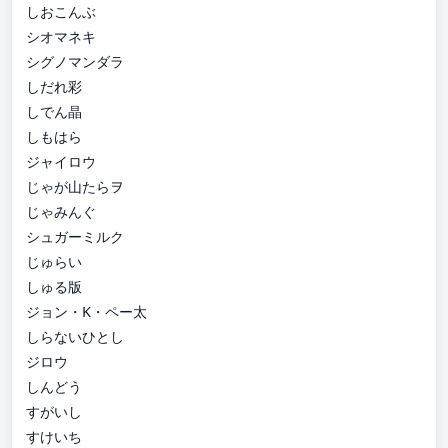
しおこんぶ
シオマネキ
シグノマンダラ
しだれ彩
しでん晶
しもはら
ジャイロウ
じゃが山たらヲ
じゃみんぐ
シュガーミルク
じゅらい
しゅる版
ジョン・K・ペー太
しらないひとし
ジロウ
しんどう
すがいし
すけいち