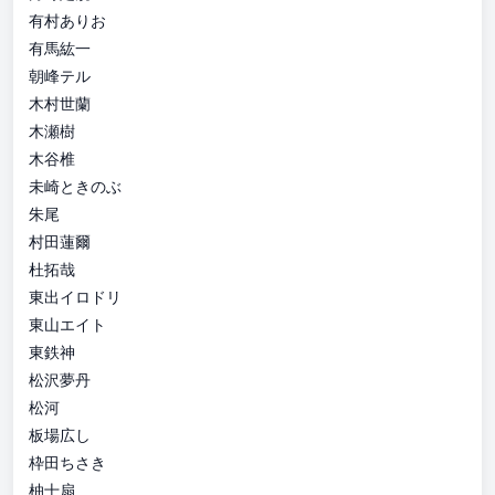
有村ありお
有馬紘一
朝峰テル
木村世蘭
木瀬樹
木谷椎
未崎ときのぶ
朱尾
村田蓮爾
杜拓哉
東出イロドリ
東山エイト
東鉄神
松沢夢丹
松河
板場広し
枠田ちさき
柚十扇