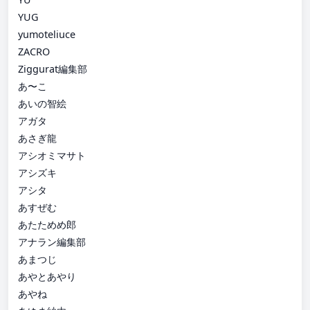
YUG
yumoteliuce
ZACRO
Ziggurat編集部
あ〜こ
あいの智絵
アガタ
あさぎ龍
アシオミマサト
アシズキ
アシタ
あすぜむ
あたためめ郎
アナラン編集部
あまつじ
あやとあやり
あやね