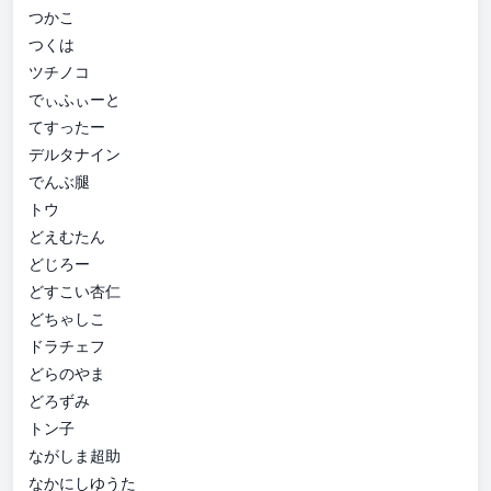
つかこ
つくは
ツチノコ
でぃふぃーと
てすったー
デルタナイン
でんぶ腿
トウ
どえむたん
どじろー
どすこい杏仁
どちゃしこ
ドラチェフ
どらのやま
どろずみ
トン子
ながしま超助
なかにしゆうた