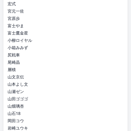
宏式
宮元一佐
宮原歩
富士やま
富士鷹金星
小柳ロイヤル
小箱みみず
尻戦車
尾崎晶
層積
山文京伝
山本よし文
山瀬ゼン
山田ゴゴゴ
山畑璃杏
山石18
岡田コウ
岩崎ユウキ