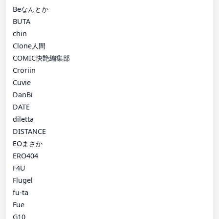
Beなんとか
BUTA
chin
Clone人間
COMIC快艶編集部
Croriin
Cuvie
DanBi
DATE
diletta
DISTANCE
EOまさか
ERO404
F4U
Flugel
fu-ta
Fue
G10