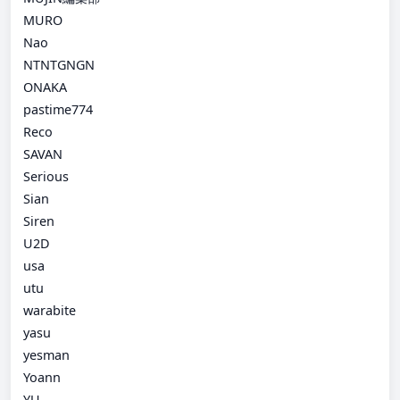
MURO
Nao
NTNTGNGN
ONAKA
pastime774
Reco
SAVAN
Serious
Sian
Siren
U2D
usa
utu
warabite
yasu
yesman
Yoann
YU