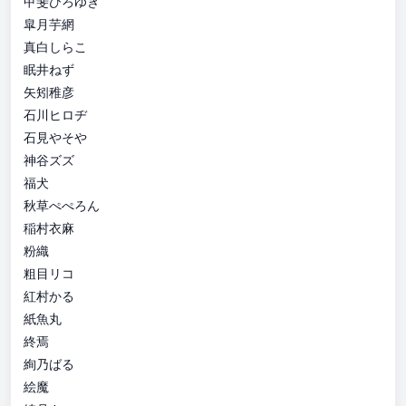
甲斐ひろゆき
皐月芋網
真白しらこ
眠井ねず
矢矧稚彦
石川ヒロヂ
石見やそや
神谷ズズ
福犬
秋草ぺぺろん
稲村衣麻
粉織
粗目リコ
紅村かる
紙魚丸
終焉
絢乃ばる
絵魔