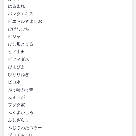
はるまれ
パンダエキス
ピエ〜ル☆よしお
ひげなむち
ピジャ
ひし形とまる
ヒノ山田
ビフィダス
ぴよぴよ
ぴりりねぎ
ピロ水
ぷぅ崎ぷぅ奈
ふぇーが
フグタ家
ふくよかしろ
ふじざらし
ふじさわたつろー
ブッチャーU