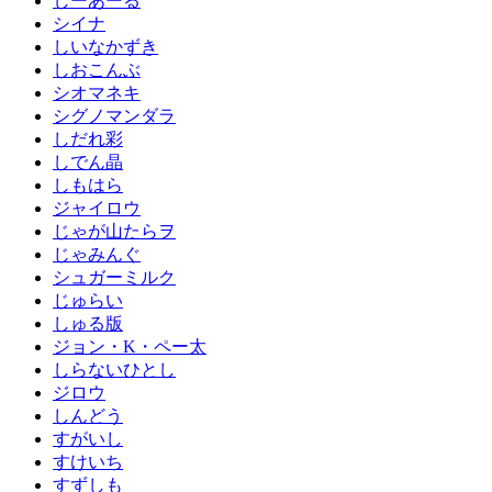
しーあーる
シイナ
しいなかずき
しおこんぶ
シオマネキ
シグノマンダラ
しだれ彩
しでん晶
しもはら
ジャイロウ
じゃが山たらヲ
じゃみんぐ
シュガーミルク
じゅらい
しゅる版
ジョン・K・ペー太
しらないひとし
ジロウ
しんどう
すがいし
すけいち
すずしも