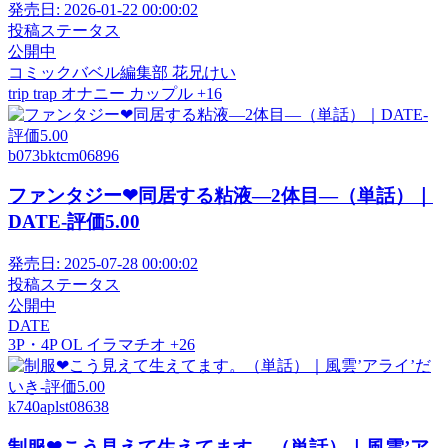
発売日:
2026-01-22 00:00:02
投稿ステータス
公開中
コミックバベル編集部
花兄けい
trip trap
オナニー
カップル
+16
b073bktcm06896
ファンタジー❤同居する粘液―2体目―（単話）｜
DATE-評価5.00
発売日:
2025-07-28 00:00:02
投稿ステータス
公開中
DATE
3P・4P
OL
イラマチオ
+26
k740aplst08638
制服❤こう見えて生えてます。（単話）｜風雲’ア