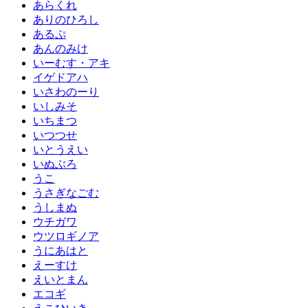
あらくれ
ありのひろし
あるぷ
あんのみけ
いーむす・アキ
イゲドアハ
いさわのーり
いしみそ
いちまつ
いつつせ
いとうえい
いぬぶろ
うこ
うさぎなごむ
うしまぬ
ウチガワ
ウツロギノア
うにあはと
えーすけ
えいとまん
エコギ