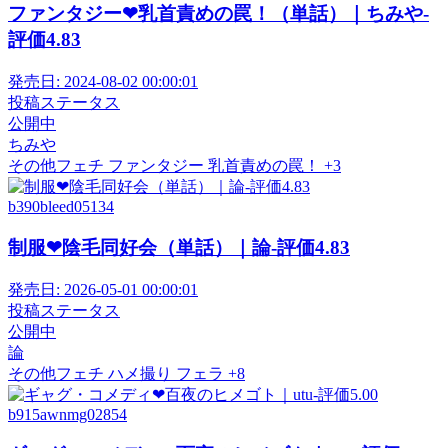
ファンタジー❤乳首責めの罠！（単話）｜ちみや-
評価4.83
発売日:
2024-08-02 00:00:01
投稿ステータス
公開中
ちみや
その他フェチ
ファンタジー
乳首責めの罠！
+3
b390bleed05134
制服❤陰毛同好会（単話）｜論-評価4.83
発売日:
2026-05-01 00:00:01
投稿ステータス
公開中
論
その他フェチ
ハメ撮り
フェラ
+8
b915awnmg02854