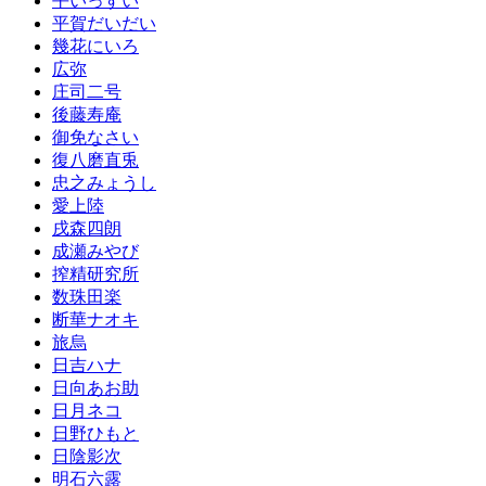
平いっすい
平賀だいだい
幾花にいろ
広弥
庄司二号
後藤寿庵
御免なさい
復八磨直兎
忠之みょうし
愛上陸
戌森四朗
成瀬みやび
搾精研究所
数珠田楽
断華ナオキ
旅烏
日吉ハナ
日向あお助
日月ネコ
日野ひもと
日陰影次
明石六露