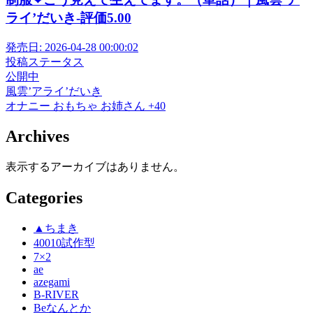
ライ’だいき-評価5.00
発売日:
2026-04-28 00:00:02
投稿ステータス
公開中
風雲’アライ’だいき
オナニー
おもちゃ
お姉さん
+40
Archives
表示するアーカイブはありません。
Categories
▲ちまき
40010試作型
7×2
ae
azegami
B-RIVER
Beなんとか