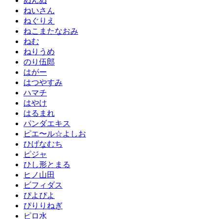
ぬんぬ
ねいさん
ねぐりえ
ねこまたなおみ
ねむ
ねりうめ
のり伍郎
はがー
はつやすみ
ハマチ
はやけ
はるまれ
パンダエキス
ピエ〜ル☆よしお
ひげなむち
ピジャ
ひし形とまる
ヒノ山田
ビフィダス
ぴよぴよ
ぴりりねぎ
ピロ水