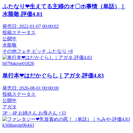
ふたなり❤生えてる主婦のオ〇ホ事情（単話）｜
水龍敬-評価4.81
発売日:
2022-01-07 00:00:02
投稿ステータス
公開中
水龍敬
その他フェチ
ビッチ
ふたなり
+8
b079akroe01826
単行本❤はだかぐらし｜アガタ-評価4.83
発売日:
2026-08-01 00:00:00
投稿ステータス
公開中
アガタ
3P・4P
お姉さん
お母さん
+33
k568agotp06443