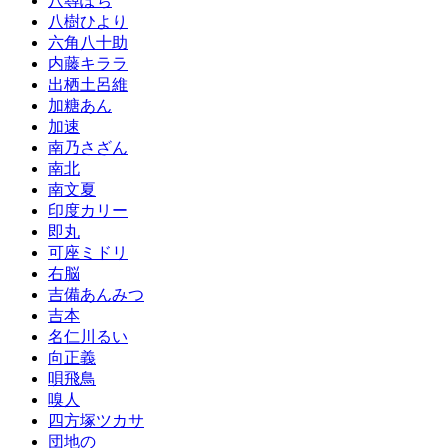
八尋ぽち
八樹ひより
六角八十助
内藤キララ
出栖土呂維
加糖あん
加速
南乃さざん
南北
南文夏
印度カリー
即丸
可座ミドリ
右脳
吉備あんみつ
吉本
名仁川るい
向正義
唄飛鳥
嗅人
四方塚ツカサ
団地の