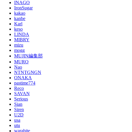
INAGO
IronSugar
kakao
kanbe
Karl
keso
LINDA
MIBRY
mizu
mogg
MUJIN編集部
MURO
Nao
NTNTGNGN
ONAKA
pastime774
Reco
SAVAN
Serious
Sian
Siren
U2D
usa
utu
warabite