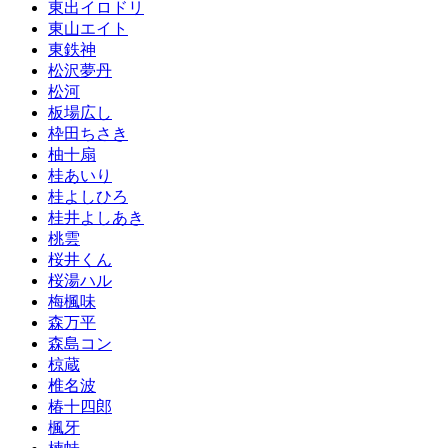
東出イロドリ
東山エイト
東鉄神
松沢夢丹
松河
板場広し
枠田ちさき
柚十扇
桂あいり
桂よしひろ
桂井よしあき
桃雲
桜井くん
桜湯ハル
梅楓味
森万平
森島コン
椋蔵
椎名波
椿十四郎
楓牙