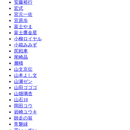
安藤裕行
宏式
宮元一佐
宮原歩
富士やま
富士鷹金星
小柳ロイヤル
小箱みみず
尻戦車
尾崎晶
層積
山文京伝
山本よし文
山瀬ゼン
山田ゴゴゴ
山畑璃杏
山石18
岡田コウ
岩崎ユウキ
師走の翁
常磐緑