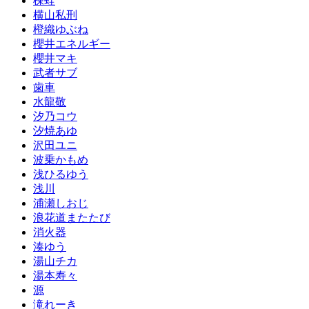
楝蛙
横山私刑
橙織ゆぶね
櫻井エネルギー
櫻井マキ
武者サブ
歯車
水龍敬
汐乃コウ
汐焼あゆ
沢田ユニ
波乗かもめ
浅ひるゆう
浅川
浦瀬しおじ
浪花道またたび
消火器
湊ゆう
湯山チカ
湯本寿々
源
滝れーき