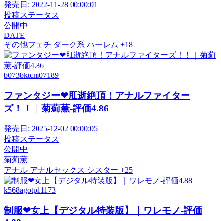
発売日:
2022-11-28 00:00:01
投稿ステータス
公開中
DATE
その他フェチ
ダーク系
ハーレム
+18
b073bktcm07189
ファンタジー❤肛逝絶頂！アナルファイター
ズ！！｜菊薊薫-評価4.86
発売日:
2025-12-02 00:00:05
投稿ステータス
公開中
菊薊薫
アナル
アナルセックス
シスター
+25
k568agotp11173
制服❤女上【デジタル特装版】｜ワレモノ-評価