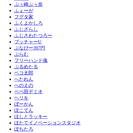
ぷぅ崎ぷぅ奈
ふぇーが
フグタ家
ふくよかしろ
ふじざらし
ふじさわたつろー
ブッチャーU
ぶなぴー397円
ぷらむ
フリーハンド魂
ぷるめたる
ベコ太郎
へたれん
へのえの
ペペ田デミオ
ヘリを
ぼーかん
ぽこてん
ほしとラッキー
ほたてイノベーションスタジオ
ぽちたろ