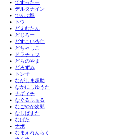
てすったー
デルタナイン
でんぶ腿
トウ
どえむたん
どじろー
どすこい杏仁
どちゃしこ
ドラチェフ
どらのやま
どろずみ
トン子
ながしま超助
なかにしゆうた
ナギィチ
なぐるふぁる
なごやか次郎
なしぱすた
なぱた
ナポ
なまえれんらく