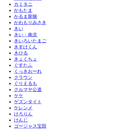
カミタニ
かもたま
かるま龍狼
かわもりみさき
きい
きい・南北
きいろいたまご
きすけくん
きひる
きょくちょ
ぐすたふ
くっきおーれ
クラウン
ぐりえるも
クルマヤ公道
ケケ
ゲズンタイト
ケレンメ
けろりん
けんじ
ゴージャス宝田