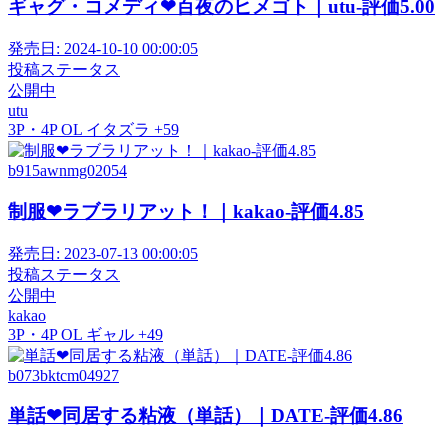
ギャグ・コメディ❤百夜のヒメゴト｜utu-評価5.00
発売日:
2024-10-10 00:00:05
投稿ステータス
公開中
utu
3P・4P
OL
イタズラ
+59
b915awnmg02054
制服❤ラブラリアット！｜kakao-評価4.85
発売日:
2023-07-13 00:00:05
投稿ステータス
公開中
kakao
3P・4P
OL
ギャル
+49
b073bktcm04927
単話❤同居する粘液（単話）｜DATE-評価4.86