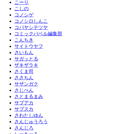
こーり
こしの
コノシゲ
コノシロしんこ
コバヤシテツヤ
コミックバベル編集部
こんちき
サイトウヤフ
さいもん
サガッとる
ザキザラキ
さくま司
ささちん
サザンガク
さじぺん
さとまるまみ
サブアカ
サブスカ
さわたしゆん
さんじゅうろう
さんじろ