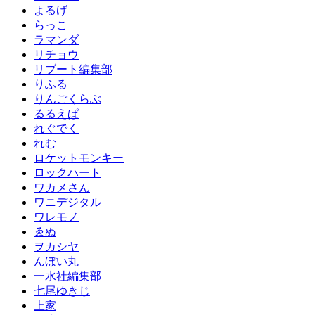
よるげ
らっこ
ラマンダ
リチョウ
リブート編集部
りふる
りんごくらぶ
るるえぱ
れぐでく
れむ
ロケットモンキー
ロックハート
ワカメさん
ワニデジタル
ワレモノ
ゑぬ
ヲカシヤ
んぼい丸
一水社編集部
七尾ゆきじ
上家