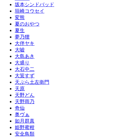
坂本シンドバッド
垣崎コウセイ
変熊
夏のおやつ
夏生
夢乃狸
大伴ヤキ
大嘘
大島あき
大盛り
大石中二
大箕すず
天ぷら土左衛門
天原
天野どん
天野雨乃
奇仙
奥ヴぁ
如月群真
姫野蜜柑
安全鳥類