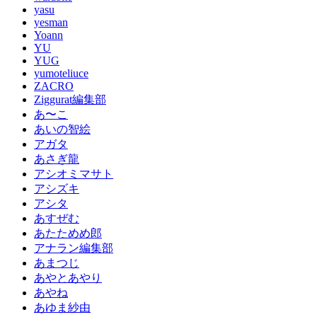
yasu
yesman
Yoann
YU
YUG
yumoteliuce
ZACRO
Ziggurat編集部
あ〜こ
あいの智絵
アガタ
あさぎ龍
アシオミマサト
アシズキ
アシタ
あすぜむ
あたためめ郎
アナラン編集部
あまつじ
あやとあやり
あやね
あゆま紗由