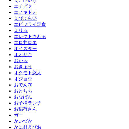
えこひいき
エチピク
エノキドォ
えびふらい
エビフライ定食
えりゅ
エレクトさわる
エロ井ロエ
オイスター
オオサキ
おから
おきょう
オクモト悠太
オジョウ
おでん70
おとちち
おなぱん
お子様ランチ
お稲荷さん
ガー
かいづか
かに村えびお