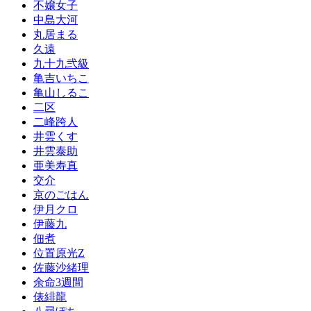
不嬢女子
中島大河
丸居まる
久遠
九十九弐級
亀吉いちこ
亀山しるこ
二区
二峰跨人
井雲くす
井雲泰助
亜美寿真
交介
京のごはん
伊月クロ
伊藤九
佃煮
位置原光Z
佐藤沙緒理
余命3週間
俵緋龍