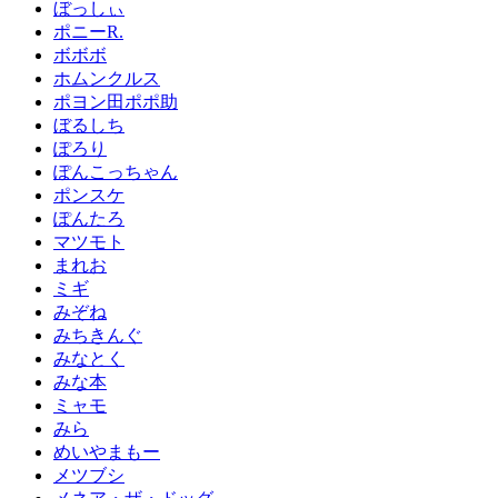
ぼっしぃ
ポニーR.
ボボボ
ホムンクルス
ポヨン田ポポ助
ぼるしち
ぽろり
ぽんこっちゃん
ポンスケ
ぽんたろ
マツモト
まれお
ミギ
みぞね
みちきんぐ
みなとく
みな本
ミャモ
みら
めいやまもー
メツブシ