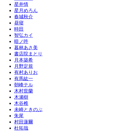
星井情
星月めろん
春城秋介
昼寝
時田
智弘カイ
暗ノ吽
暮林あさ美
書店院まとり
月本築希
月野定規
有村ありお
有馬紘一
朝峰テル
木村世蘭
木瀬樹
木谷椎
未崎ときのぶ
朱尾
村田蓮爾
杜拓哉