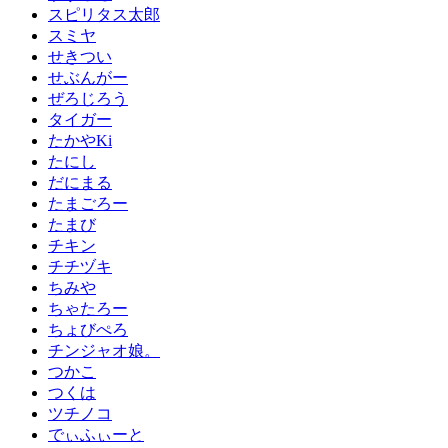
スピリタス太郎
スミヤ
せきつい
せぶんがー
ぜろじろう
タイガー
たかやKi
たにし
だにまる
たまごろー
たまび
チキン
チチヅキ
ちみや
ちゃたろー
ちょびぺろ
チンジャオ娘。
つかこ
つくは
ツチノコ
でぃふぃーと