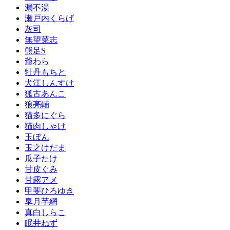
漏不湯
瀬戸内くらげ
灰司
無望菜志
熊足S
爺わら
牡丹もちと
犬江しんすけ
狐古あんこ
狼亮輔
猫多にぐら
猫肉しゃけ
玉ぼん
玉之けだま
瓜子たけ
甘皮ぐみ
甘露アメ
甲斐ひろゆき
皐月芋網
真白しらこ
眠井ねず