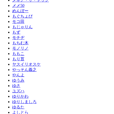
メネア・ザ・ドッグ
メメ50
めんぼー
もぐちょび
モコ田
もじゃりん
もず
モチヂ
もちむ木
モノリノ
ももこ
もり苔
ヤスイリオスケ
やっそん義之
やんよ
ゆうみ
ゆさ
ユズハ
ゆりかわ
ゆりしましろ
ゆるた
よしとら