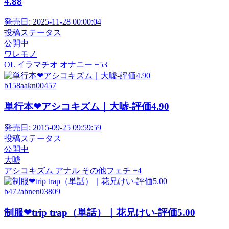
4.88
発売日:
2025-11-28 00:00:04
投稿ステータス
公開中
ワレモノ
OL
イラマチオ
オナニー
+53
b158aakn00457
単行本❤アシコキズム｜大嘘-評価4.90
発売日:
2015-09-25 09:59:59
投稿ステータス
公開中
大嘘
アシコキズム
アナル
その他フェチ
+4
b472abnen03809
制服❤trip trap（単話）｜花兄けい-評価5.00