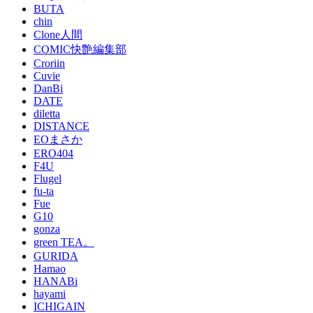
BUTA
chin
Clone人間
COMIC快艶編集部
Croriin
Cuvie
DanBi
DATE
diletta
DISTANCE
EOまさか
ERO404
F4U
Flugel
fu-ta
Fue
G10
gonza
green TEA。
GURIDA
Hamao
HANABi
hayami
ICHIGAIN