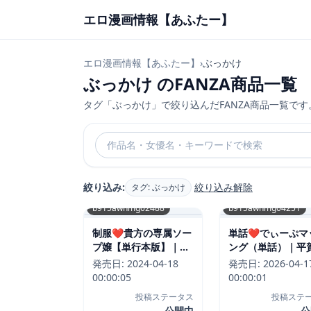
エロ漫画情報【あふたー】
エロ漫画情報【あふたー】
›
ぶっかけ
ぶっかけ のFANZA商品一覧
タグ「ぶっかけ」で絞り込んだFANZA商品一覧です
絞り込み:
絞り込み解除
タグ: ぶっかけ
b915awnmg02488
b915awnmg04251
制服❤貴方の専属ソー
単話❤でぃーぷマ
プ嬢【単行本版】｜松
ング（単話）｜平
河-評価4.80
いだい-評価5.00
発売日:
2024-04-18
発売日:
2026-04-1
00:00:05
00:00:01
投稿ステータス
投稿ステ
公開中
公