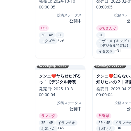
発売日:
2024-10-10
発売日:
2022-02-0
評価4.83
00:00:05
00:00:05
投稿ステータス
投稿ステ
公開中
公
utu
みちきんぐ
3P・4P
OL
OL
+59
イタズラ
アザトメイキング＋
【デジタル特装版】
+31
イタズラ
k568agotp10995
k568agotp02851
クンニ❤ヤらせたげる
クンニ❤知らない
っ！【デジタル特装
知りたいの？｜常磐
版】｜ラマンダ-評価
評価4.85
発売日:
2025-10-31
発売日:
2023-04-2
4.84
00:00:04
00:00:04
投稿ステータス
投稿ステ
公開中
公
ラマンダ
常磐緑
3P・4P
イラマチオ
3P・4P
イラマチ
+46
+36
お姉さん
お姉さん