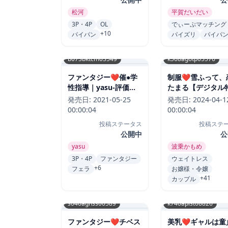
松河
平賀だいだい
3P・4P
OL
でぃーぷマッチング
+10
パイパン
パイズリ
パイパ
b073bktcm03549
k568agotp05576
ファンタジー❤催●学
制服❤雪ふって、
性指導｜yasu-評価
たまる【デジタル
4.82
版】｜波乗かもめ-
発売日:
2021-05-25
発売日:
2024-04-1
4.82
00:00:04
00:00:04
投稿ステータス
投稿ステ
公開中
公
yasu
波乗かもめ
3P・4P
ファンタジー
ウェイトレス
+6
フェラ
お嬢様・令嬢
+41
カップル
s046agnss00589
k740aplst08826
ファンタジー❤チベス
美乳❤ギャルは童