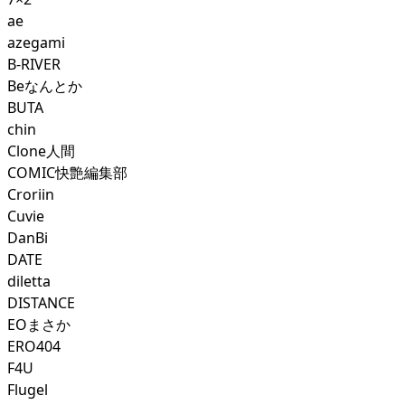
ae
azegami
B-RIVER
Beなんとか
BUTA
chin
Clone人間
COMIC快艶編集部
Croriin
Cuvie
DanBi
DATE
diletta
DISTANCE
EOまさか
ERO404
F4U
Flugel