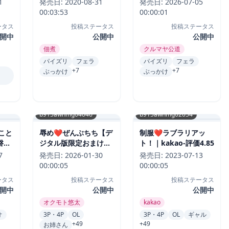
1
発売日:
2020-08-31
発売日:
2026-07-05
佃煮-評価4.84
00:03:53
00:00:01
ータス
投稿ステータス
投稿ステータス
開中
公開中
公開中
佃煮
クルマヤ公道
パイズリ
フェラ
パイズリ
フェラ
+7
+7
ぶっかけ
ぶっかけ
b915awnmg04046
b915awnmg02054
こと
辱め❤ぜんぶちち【デ
制服❤ラブラリアッ
緑-
ジタル版限定おまけ付
ト！｜kakao-評価4.85
き】｜オクモト悠太-評
7
発売日:
2026-01-30
発売日:
2023-07-13
価4.85
00:00:05
00:00:05
ータス
投稿ステータス
投稿ステータス
開中
公開中
公開中
オクモト悠太
kakao
オ
3P・4P
OL
3P・4P
OL
ギャル
+49
+49
お姉さん