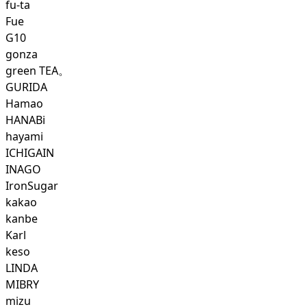
fu-ta
Fue
G10
gonza
green TEA。
GURIDA
Hamao
HANABi
hayami
ICHIGAIN
INAGO
IronSugar
kakao
kanbe
Karl
keso
LINDA
MIBRY
mizu