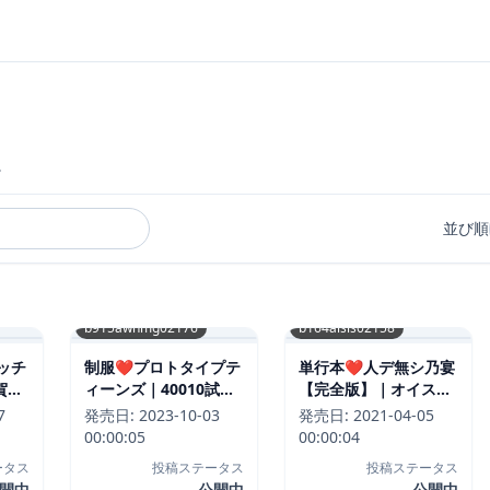
。
並び順
b915awnmg02176
b164aisis02158
ッチ
制服❤プロトタイプテ
単行本❤人デ無シ乃宴
賀だ
ィーンズ｜40010試作
【完全版】｜オイスタ
型-評価4.81
ー-評価4.82
7
発売日:
2023-10-03
発売日:
2021-04-05
00:00:05
00:00:04
ータス
投稿ステータス
投稿ステータス
開中
公開中
公開中