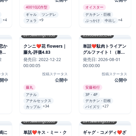
40010試作型
オイスター
ギャル
ツンデレ
デカチン・巨根
+4
+9
+4
ン
フェラ
ぶっかけ
中出し
b915awnmg01838
b390bleed05244
恋か
クンニ❤花 flowers｜
単話❤駄肉トライアン
特装
藤丸-評価4.83
グルファイト！（単
評価
話）｜安藤裕行-評価
2
発売日:
2022-12-22
発売日:
2026-08-01
5.00
00:00:05
00:00:00
ータス
投稿ステータス
投稿ステータス
開中
公開中
公開中
藤丸
安藤裕行
アナル
3P・4P
アナルセックス
デカチン・巨根
+34
+27
カップル
パイズリ
b915awnmg03006
b915awnmg03510
貞に
単話❤キス・ミー・ク
ギャグ・コメディ❤ざ