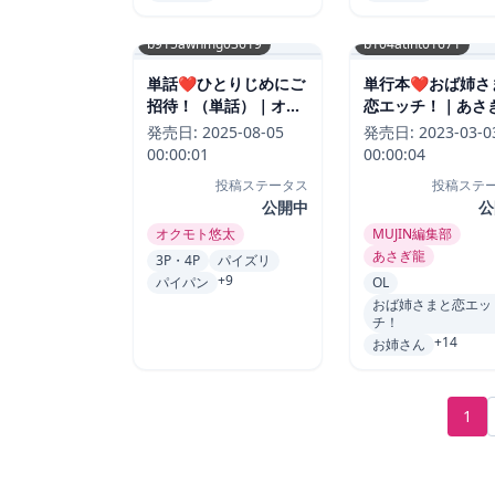
b915awnmg03619
b104atint01671
単話❤ひとりじめにご
単行本❤おば姉さ
招待！（単話）｜オク
恋エッチ！｜あさぎ
モト悠太-評価5.00
評価4.86
発売日:
2025-08-05
発売日:
2023-03-0
00:00:01
00:00:04
投稿ステータス
投稿ステ
公開中
公
オクモト悠太
MUJIN編集部
あさぎ龍
3P・4P
パイズリ
+9
パイパン
OL
おば姉さまと恋エッ
チ！
+14
お姉さん
1