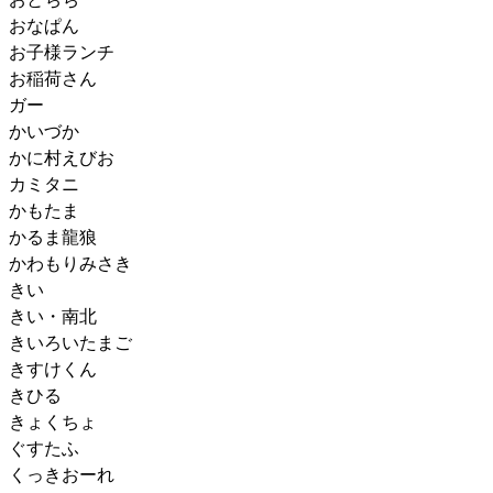
おなぱん
お子様ランチ
お稲荷さん
ガー
かいづか
かに村えびお
カミタニ
かもたま
かるま龍狼
かわもりみさき
きい
きい・南北
きいろいたまご
きすけくん
きひる
きょくちょ
ぐすたふ
くっきおーれ