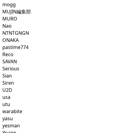
mogg
MUJIN編集部
MURO
Nao
NTNTGNGN
ONAKA
pastime774
Reco
SAVAN
Serious
Sian
Siren
U2D
usa
utu
warabite
yasu
yesman
Yoann