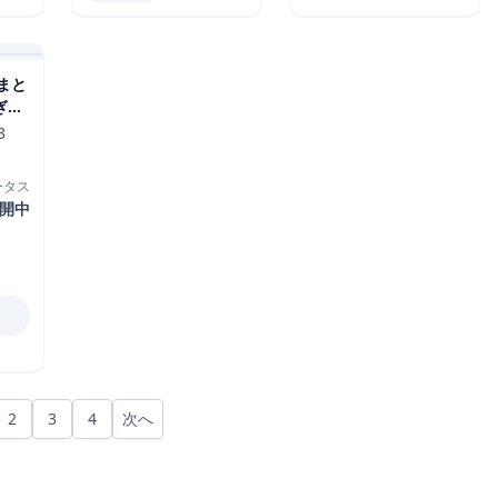
まと
龍-
3
ータス
開中
2
3
4
次へ