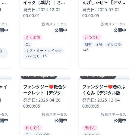
｜坂
イック（単話）｜さく
んげしゃせ〜 【デジタ
価
ま司-評価4.83
ル版限定おまけ付き】
1
発売日:
2024-12-05
発売日:
2025-07-02
｜いつつせ-評価4.83
00:00:01
00:00:05
ータス
投稿ステータス
投稿ステータス
開中
公開中
公開中
さくま司
いつつせ
OL
M男
SM
イタズラ
+46
な
キス・ミー・クイック
+6
パイズリ
b915awnmg04244
b915awnmg03922
ャイ
ファンタジー❤艶色シ
ファンタジー❤恋のふ
ークレット【デジタル
くらみ【デジタル版限
（単
版限定おまけ付き】｜
定おまけ付き】｜玉ぼ
1
発売日:
2026-04-20
発売日:
2025-12-04
価
れぐでく-評価4.83
ん-評価4.83
00:00:05
00:00:05
ータス
投稿ステータス
投稿ステータス
開中
公開中
公開中
れぐでく
玉ぼん
OL
イタズラ
おもちゃ