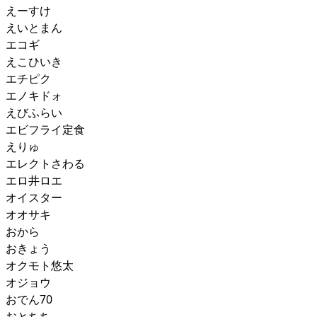
えーすけ
えいとまん
エコギ
えこひいき
エチピク
エノキドォ
えびふらい
エビフライ定食
えりゅ
エレクトさわる
エロ井ロエ
オイスター
オオサキ
おから
おきょう
オクモト悠太
オジョウ
おでん70
おとちち