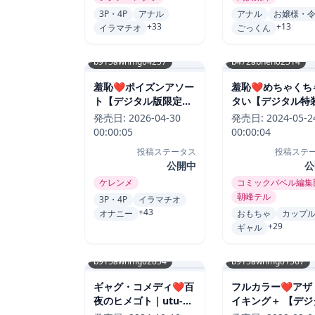
3P・4P
アナル
アナル
お嬢様・
+33
+13
イラマチオ
ごっくん
b915awnmg04257
b472abnen02514
羞恥❤ポイズンアソー
羞恥❤めちゃくち
ト【デジタル版限定お
タい【デジタル特
まけ付き】｜ケレンメ-
版】｜朝峰テル-評
発売日:
2026-04-30
発売日:
2024-05-2
評価4.83
4.83
00:00:05
00:00:04
投稿ステータス
投稿ステ
公開中
公
ケレンメ
コミックバベル編集
朝峰テル
3P・4P
イラマチオ
+43
オナニー
おもちゃ
カップ
+29
ギャル
b915awnmg02854
b915awnmg01567
ギャグ・コメディ❤百
フルカラー❤アザ
夜のヒメゴト｜utu-評
イキング＋ 【デジ
価5.00
特装版】｜みちきん