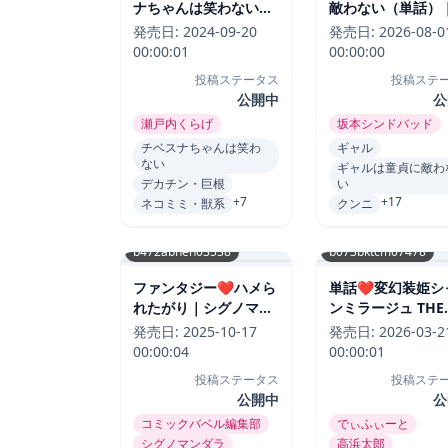
ナちゃんは笑わない
敵わない（単話）
（単話）｜瀬戸内くら
本シンドバッド-評
発売日:
2024-09-20
発売日:
2026-08-0
げ-評価5.00
4.83
00:00:01
00:00:00
投稿ステータス
投稿ステ
公開中
公
瀬戸内くらげ
坂本シンドバッド
チベスナちゃんは笑わ
ギャル
ない
ギャルは童貞に敵わ
デカチン・巨根
い
+7
+17
ネコミミ・獣系
クンニ
b472abnen03538
b073bktcm07478
ファンタジー❤ハメら
単話❤変幻装姫シ
れたがり｜シグノマン
ンミラージュ THE
ダラ-評価4.83
COMIC【単話】
発売日:
2025-10-17
発売日:
2026-03-2
話）｜高浜太郎-評
00:00:04
00:00:01
4.83
投稿ステータス
投稿ステ
公開中
公
コミックバベル編集部
でぃふぃーと
シグノマンダラ
高浜太郎