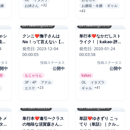
+32
令嬢
お姉さん
お嬢様・令嬢
ギャル
+43
b915awnmg02253
b915awnmg01016
ゃシ
クンニ❤撫子さんは
単行本❤なかだしスト
装
No！って言えない【完
ライク！｜kakao-評価
価
全版】｜もじゃりん-評
4.84
4
発売日:
2023-12-04
発売日:
2020-01-24
価4.83
00:00:05
00:03:58
ータス
投稿ステータス
投稿ステータス
開中
公開中
公開中
部
もじゃりん
kakao
3P・4P
アナル
OL
イタズラ
+23
+41
ル
エステ
ギャル
k972abrhs00224
b915awnmg04416
トメ
単行本❤逢引〜クラス
単話❤ゆきずり こっ
タル
の地味な須賀森さん〜
てり（単話）｜クルマ
ぐ-
【デジタル単行本】｜
ヤ公道-評価5.00