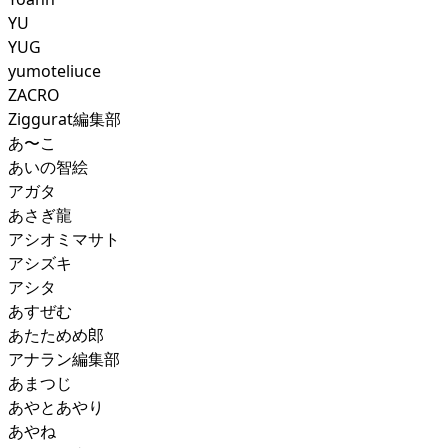
YU
YUG
yumoteliuce
ZACRO
Ziggurat編集部
あ〜こ
あいの智絵
アガタ
あさぎ龍
アシオミマサト
アシズキ
アシタ
あすぜむ
あたためめ郎
アナラン編集部
あまつじ
あやとあやり
あやね