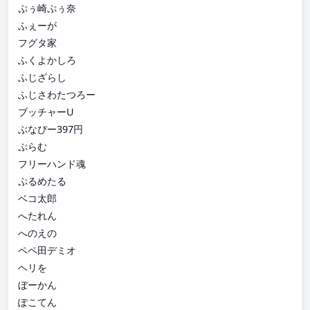
ぷぅ崎ぷぅ奈
ふぇーが
フグタ家
ふくよかしろ
ふじざらし
ふじさわたつろー
ブッチャーU
ぶなぴー397円
ぷらむ
フリーハンド魂
ぷるめたる
ベコ太郎
へたれん
へのえの
ペペ田デミオ
ヘリを
ぼーかん
ぽこてん