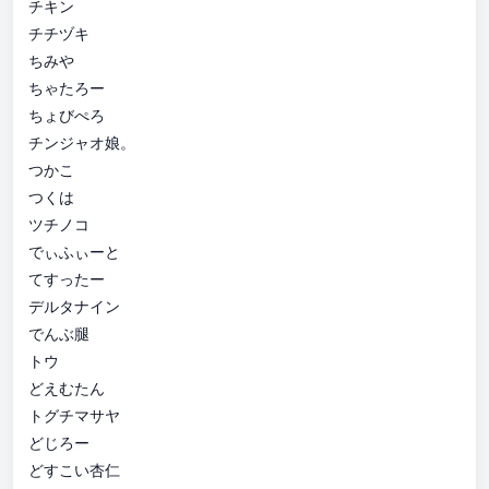
チキン
チチヅキ
ちみや
ちゃたろー
ちょびぺろ
チンジャオ娘。
つかこ
つくは
ツチノコ
でぃふぃーと
てすったー
デルタナイン
でんぶ腿
トウ
どえむたん
トグチマサヤ
どじろー
どすこい杏仁