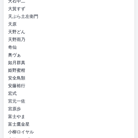
大石中二
大箕すず
天ぷら土左衛門
天原
天野どん
天野雨乃
奇仙
奥ヴぁ
如月群真
姫野蜜柑
安全鳥類
安藤裕行
宏式
宮元一佐
宮原歩
富士やま
富士鷹金星
小柳ロイヤル