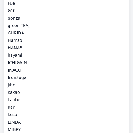
Fue
G10
gonza
green TEA。
GURIDA
Hamao
HANABi
hayami
ICHIGAIN
INAGO
IronSugar
Jiho
kakao
kanbe
Karl
keso
LINDA
MIBRY