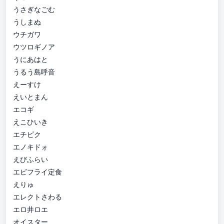
うさぎなごむ
うしまぬ
ウチガワ
ウツロギノア
うにあはと
うるう島呼音
えーすけ
えいとまん
エコギ
えこひいき
エチピク
エノキドォ
えびふらい
エビフライ定食
えりゅ
エレクトさわる
エロ井ロエ
オイスター