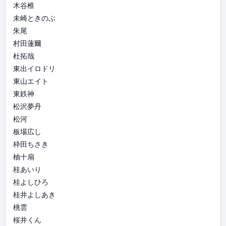
木谷椎
未崎ときのぶ
朱尾
村田蓮爾
杜拓哉
東出イロドリ
東山エイト
東鉄神
松沢夢丹
松河
板場広し
枠田ちさき
柚十扇
桂あいり
桂よしひろ
桂井よしあき
桃雲
桜井くん