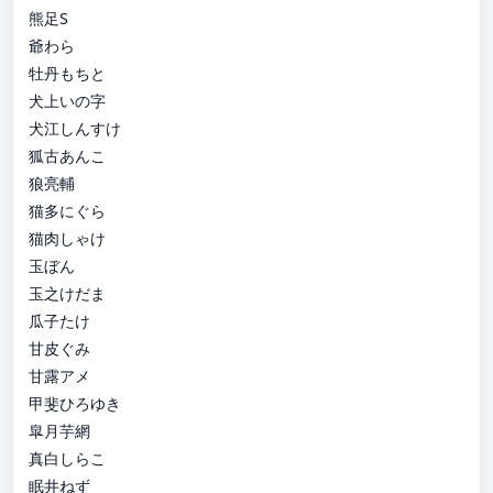
熊足S
爺わら
牡丹もちと
犬上いの字
犬江しんすけ
狐古あんこ
狼亮輔
猫多にぐら
猫肉しゃけ
玉ぼん
玉之けだま
瓜子たけ
甘皮ぐみ
甘露アメ
甲斐ひろゆき
皐月芋網
真白しらこ
眠井ねず