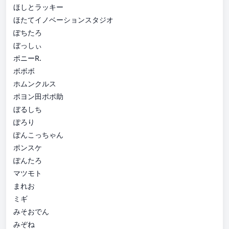
ほしとラッキー
ほたてイノベーションスタジオ
ぽちたろ
ぼっしぃ
ポニーR.
ボボボ
ホムンクルス
ポヨン田ポポ助
ぼるしち
ぽろり
ぽんこっちゃん
ポンスケ
ぽんたろ
マツモト
まれお
ミギ
みそおでん
みぞね