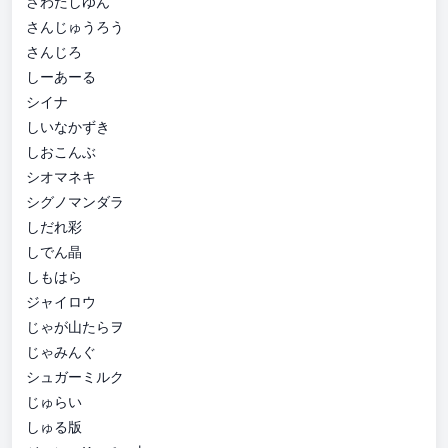
さわたしゆん
さんじゅうろう
さんじろ
しーあーる
シイナ
しいなかずき
しおこんぶ
シオマネキ
シグノマンダラ
しだれ彩
しでん晶
しもはら
ジャイロウ
じゃが山たらヲ
じゃみんぐ
シュガーミルク
じゅらい
しゅる版