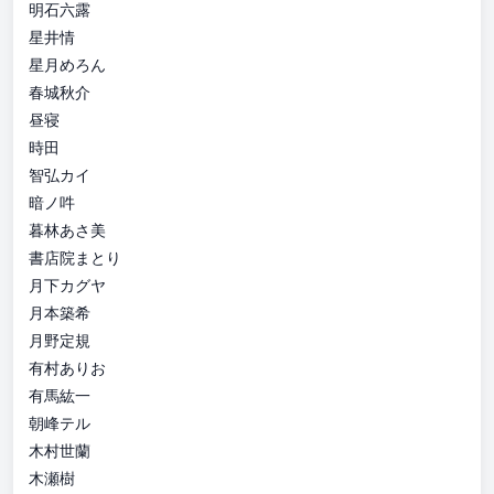
明石六露
星井情
星月めろん
春城秋介
昼寝
時田
智弘カイ
暗ノ吽
暮林あさ美
書店院まとり
月下カグヤ
月本築希
月野定規
有村ありお
有馬紘一
朝峰テル
木村世蘭
木瀬樹