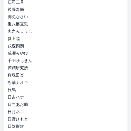
庄司二号
後藤寿庵
御免なさい
復八磨直兎
忠之みょうし
愛上陸
戌森四朗
成瀬みやび
手羽咲ちきん
搾精研究所
数珠田楽
断華ナオキ
旅烏
日吉ハナ
日向あお助
日月ネコ
日野ひもと
日陰影次