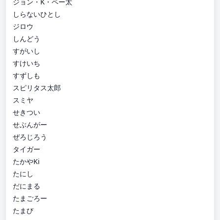
ジョン・K・ペー太
しらないひとし
ジロウ
しんどう
すがいし
すけいち
すずしも
スピリタス太郎
スミヤ
せきつい
せぶんがー
ぜろじろう
タイガー
たかやKi
たにし
だにまる
たまごろー
たまび