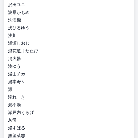
沢田ユニ
波乗かもめ
洗濯機
浅ひるゆう
浅川
浦瀬しおじ
浪花道またたび
消火器
湊ゆう
湯山チカ
湯本寿々
源
滝れーき
漏不湯
瀬戸内くらげ
灰司
焔すばる
無望菜志