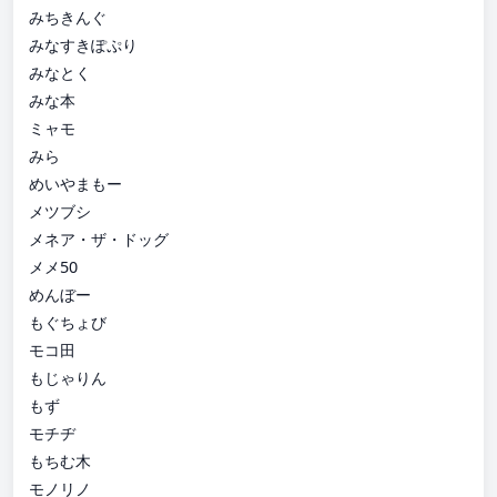
みちきんぐ
みなすきぽぷり
みなとく
みな本
ミャモ
みら
めいやまもー
メツブシ
メネア・ザ・ドッグ
メメ50
めんぼー
もぐちょび
モコ田
もじゃりん
もず
モチヂ
もちむ木
モノリノ