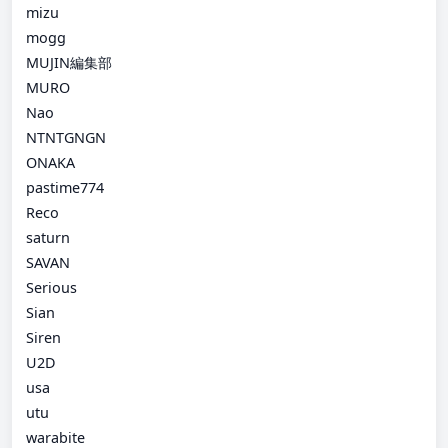
mizu
mogg
MUJIN編集部
MURO
Nao
NTNTGNGN
ONAKA
pastime774
Reco
saturn
SAVAN
Serious
Sian
Siren
U2D
usa
utu
warabite