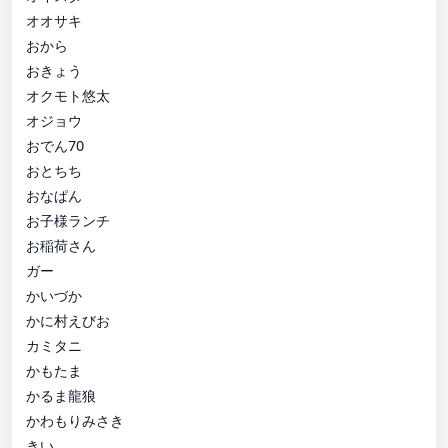
オオサキ
おから
おきょう
オクモト悠太
オジョウ
おでん70
おとちち
おなぱん
お子様ランチ
お稲荷さん
ガー
かいづか
かに村えびお
カミタニ
かもたま
かるま龍狼
かわもりみさき
きい