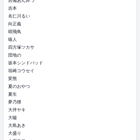
吉備あんみつ
吉本
名仁川るい
向正義
唄飛鳥
嗅人
四方塚ツカサ
団地の
坂本シンドバッド
垣崎コウセイ
変熊
夏のおやつ
夏生
夢乃狸
大伴ヤキ
大嘘
大島あき
大盛り