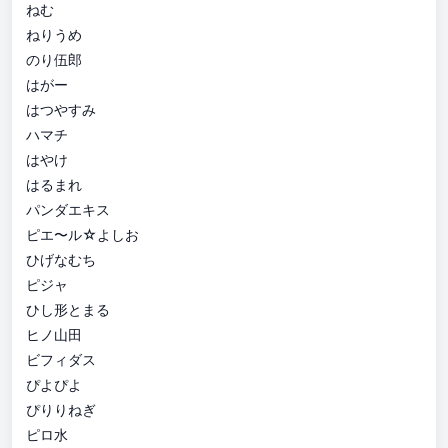
ねむ
ねりうめ
のり伍郎
はがー
はつやすみ
ハマチ
はやけ
はるまれ
パンダエキス
ピエ〜ル☆よしお
ひげなむち
ピジャ
ひし形とまる
ヒノ山田
ビフィダス
ぴよぴよ
ぴりりねぎ
ピロ水