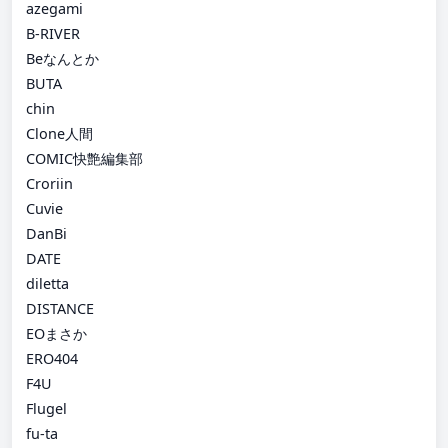
azegami
B-RIVER
Beなんとか
BUTA
chin
Clone人間
COMIC快艶編集部
Croriin
Cuvie
DanBi
DATE
diletta
DISTANCE
EOまさか
ERO404
F4U
Flugel
fu-ta