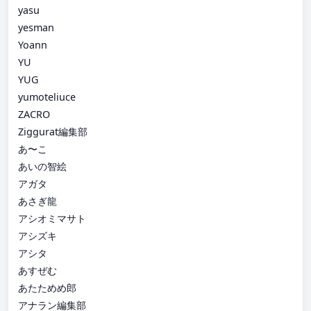
yasu
yesman
Yoann
YU
YUG
yumoteliuce
ZACRO
Ziggurat編集部
あ〜こ
あいの智絵
アガタ
あさぎ龍
アシオミマサト
アシズキ
アシタ
あすぜむ
あたためめ郎
アナラン編集部