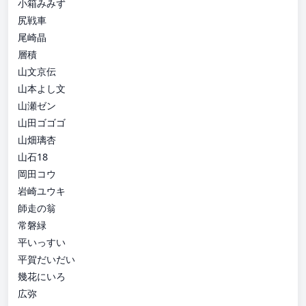
小箱みみず
尻戦車
尾崎晶
層積
山文京伝
山本よし文
山瀬ゼン
山田ゴゴゴ
山畑璃杏
山石18
岡田コウ
岩崎ユウキ
師走の翁
常磐緑
平いっすい
平賀だいだい
幾花にいろ
広弥