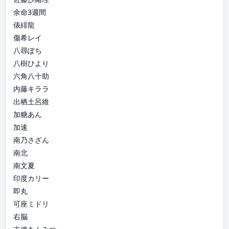
余命3週間
俵緋龍
傷希レイ
八尋ぽち
八樹ひより
六角八十助
内藤キララ
出栖土呂維
加糖あん
加速
南乃さざん
南北
南文夏
印度カリー
即丸
可座ミドリ
右脳