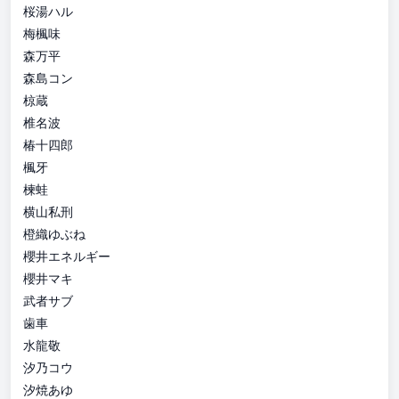
桜湯ハル
梅楓味
森万平
森島コン
椋蔵
椎名波
椿十四郎
楓牙
楝蛙
横山私刑
橙織ゆぶね
櫻井エネルギー
櫻井マキ
武者サブ
歯車
水龍敬
汐乃コウ
汐焼あゆ