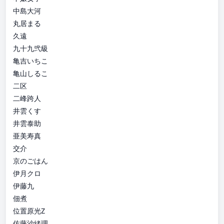
中島大河
丸居まる
久遠
九十九弐級
亀吉いちこ
亀山しるこ
二区
二峰跨人
井雲くす
井雲泰助
亜美寿真
交介
京のごはん
伊月クロ
伊藤九
佃煮
位置原光Z
佐藤沙緒理