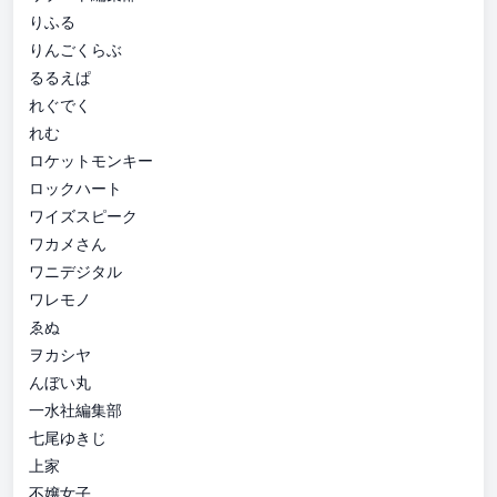
りふる
りんごくらぶ
るるえぱ
れぐでく
れむ
ロケットモンキー
ロックハート
ワイズスピーク
ワカメさん
ワニデジタル
ワレモノ
ゑぬ
ヲカシヤ
んぼい丸
一水社編集部
七尾ゆきじ
上家
不嬢女子