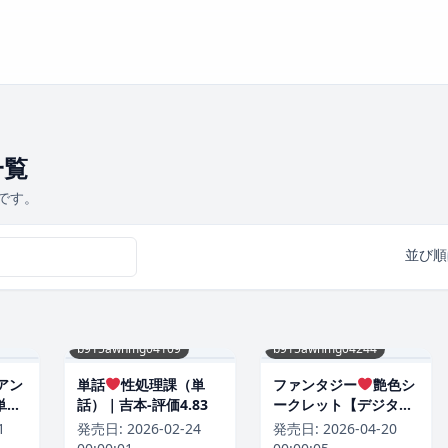
一覧
です。
並び順
b915awnmg04109
b915awnmg04244
アン
単話
性処理課（単
ファンタジー
艶色シ
単
話）｜吉本-評価4.83
ークレット【デジタル
価
版限定おまけ付き】｜
1
発売日:
2026-02-24
発売日:
2026-04-20
れぐでく-評価4.83