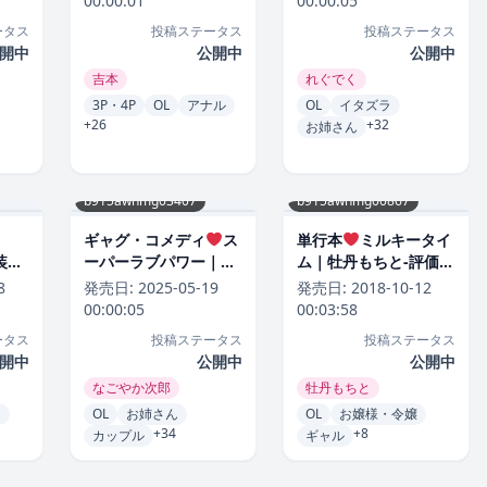
00:00:01
00:00:05
ータス
投稿ステータス
投稿ステータス
開中
公開中
公開中
吉本
れぐでく
3P・4P
OL
アナル
OL
イタズラ
+26
+32
お姉さん
b915awnmg03407
b915awnmg00867
、
ギャグ・コメディ
ス
単行本
ミルキータイ
装
ーパーラブパワー｜な
ム｜牡丹もちと-評価
郎-
ごやか次郎-評価4.86
4.88
8
発売日:
2025-05-19
発売日:
2018-10-12
00:00:05
00:03:58
ータス
投稿ステータス
投稿ステータス
開中
公開中
公開中
なごやか次郎
牡丹もちと
ん
OL
お姉さん
OL
お嬢様・令嬢
+34
+8
カップル
ギャル