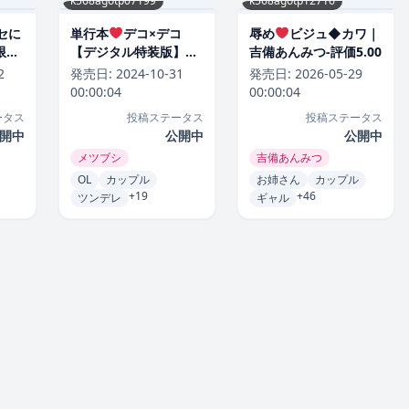
k568agotp07199
k568agotp12716
セに
単行本
デコ×デコ
辱め
ビジュ◆カワ｜
限定
【デジタル特装版】｜
吉備あんみつ-評価5.00
ンダ
メツブシ-評価4.92
2
発売日:
2024-10-31
発売日:
2026-05-29
00:00:04
00:00:04
ータス
投稿ステータス
投稿ステータス
開中
公開中
公開中
メツブシ
吉備あんみつ
OL
カップル
お姉さん
カップル
+19
+46
ツンデレ
ギャル