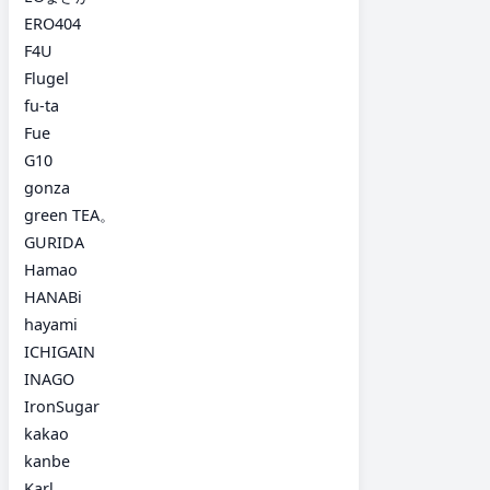
ERO404
F4U
Flugel
fu-ta
Fue
G10
gonza
green TEA。
GURIDA
Hamao
HANABi
hayami
ICHIGAIN
INAGO
IronSugar
kakao
kanbe
Karl