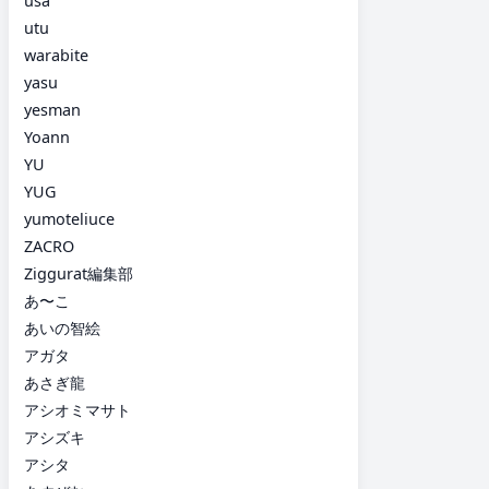
usa
utu
warabite
yasu
yesman
Yoann
YU
YUG
yumoteliuce
ZACRO
Ziggurat編集部
あ〜こ
あいの智絵
アガタ
あさぎ龍
アシオミマサト
アシズキ
アシタ