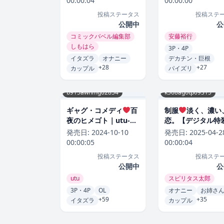
00:00:04
00:00:00
投稿ステータス
投稿ステ
公開中
公
コミックバベル編集部
安藤裕行
しもはら
3P・4P
イタズラ
オナニー
デカチン・巨根
+28
+27
カップル
パイズリ
b915awnmg02854
k568agotp09315
ギャグ・コメディ
百
制服
淡く、濃い
夜のヒメゴト｜utu-評
恋。【デジタル特
価5.00
版】｜スピリタス太
発売日:
2024-10-10
発売日:
2025-04-2
評価4.86
00:00:05
00:00:04
投稿ステータス
投稿ステ
公開中
公
utu
スピリタス太郎
3P・4P
OL
オナニー
お姉さ
+59
+35
イタズラ
カップル