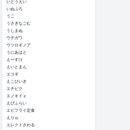
いとうえい
いぬぶろ
うこ
うさぎなごむ
うしまぬ
ウチガワ
ウツロギノア
うにあはと
えーすけ
えいとまん
エコギ
えこひいき
エチピク
エノキドォ
えびふらい
エビフライ定食
えりゅ
エレクトさわる