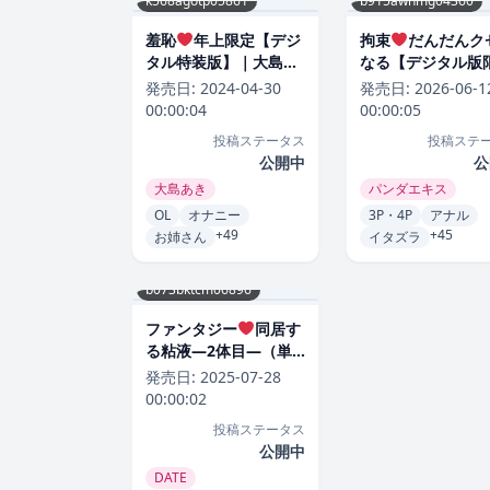
k568agotp05861
b915awnmg04360
羞恥
年上限定【デジ
拘束
だんだんク
タル特装版】｜大島あ
なる【デジタル版
き-評価4.88
おまけ付き】｜パ
発売日:
2024-04-30
発売日:
2026-06-1
エキス-評価5.00
00:00:04
00:00:05
投稿ステータス
投稿ステ
公開中
公
大島あき
パンダエキス
OL
オナニー
3P・4P
アナル
+49
+45
お姉さん
イタズラ
b073bktcm06896
ファンタジー
同居す
る粘液―2体目―（単
話）｜DATE-評価5.00
発売日:
2025-07-28
00:00:02
投稿ステータス
公開中
DATE