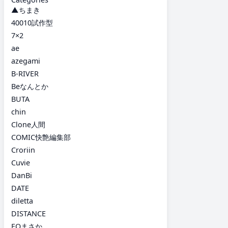
▲ちまき
40010試作型
7×2
ae
azegami
B-RIVER
Beなんとか
BUTA
chin
Clone人間
COMIC快艶編集部
Croriin
Cuvie
DanBi
DATE
diletta
DISTANCE
EOまさか