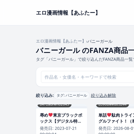
エロ漫画情報【あふたー】
エロ漫画情報【あふたー】
›
バニーガール
バニーガール のFANZA商品
タグ「バニーガール」で絞り込んだFANZA商品一覧
絞り込み:
絞り込み解除
タグ: バニーガール
b472abnen02043
b390bleed05244
辱め
東京ブラックボ
単話
駄肉トライ
ックス【デジタル特装
グルファイト！（
版】｜しもはら-評価
話）｜安藤裕行-評
発売日:
2023-07-21
発売日:
2026-08-0
4.80
5.00