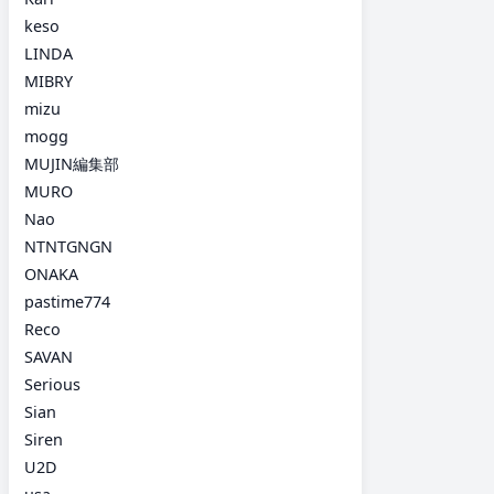
keso
LINDA
MIBRY
mizu
mogg
MUJIN編集部
MURO
Nao
NTNTGNGN
ONAKA
pastime774
Reco
SAVAN
Serious
Sian
Siren
U2D