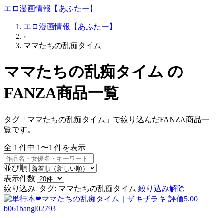
エロ漫画情報【あふたー】
エロ漫画情報【あふたー】
›
ママたちの乱痴タイム
ママたちの乱痴タイム の
FANZA商品一覧
タグ「ママたちの乱痴タイム」で絞り込んだFANZA商品一
覧です。
全
1
件中
1〜1
件を表示
並び順
表示件数
絞り込み:
タグ: ママたちの乱痴タイム
絞り込み解除
b061bangl02793