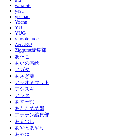
warabite
yasu
yesman
Yoann
YU
YUG
yumoteliuce
ZACRO
Ziggurat編集部
あ〜こ
あいの智絵
アガタ
あさぎ龍
アシオミマサト
アシズキ
アシタ
あすぜむ
あたためめ郎
アナラン編集部
あまつじ
あやとあやり
あやね