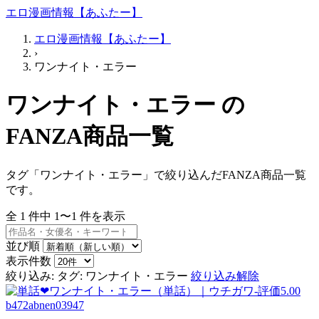
エロ漫画情報【あふたー】
エロ漫画情報【あふたー】
›
ワンナイト・エラー
ワンナイト・エラー の
FANZA商品一覧
タグ「ワンナイト・エラー」で絞り込んだFANZA商品一覧
です。
全
1
件中
1〜1
件を表示
並び順
表示件数
絞り込み:
タグ: ワンナイト・エラー
絞り込み解除
b472abnen03947