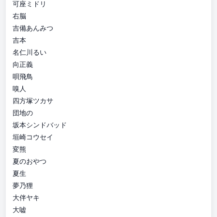
可座ミドリ
右脳
吉備あんみつ
吉本
名仁川るい
向正義
唄飛鳥
嗅人
四方塚ツカサ
団地の
坂本シンドバッド
垣崎コウセイ
変熊
夏のおやつ
夏生
夢乃狸
大伴ヤキ
大嘘