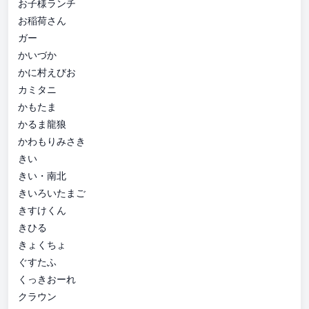
お子様ランチ
お稲荷さん
ガー
かいづか
かに村えびお
カミタニ
かもたま
かるま龍狼
かわもりみさき
きい
きい・南北
きいろいたまご
きすけくん
きひる
きょくちょ
ぐすたふ
くっきおーれ
クラウン