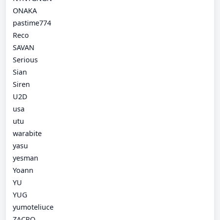
ONAKA
pastime774
Reco
SAVAN
Serious
Sian
Siren
U2D
usa
utu
warabite
yasu
yesman
Yoann
YU
YUG
yumoteliuce
ZACRO