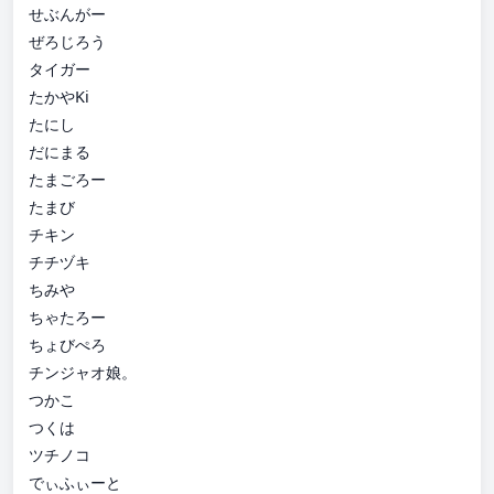
せぶんがー
ぜろじろう
タイガー
たかやKi
たにし
だにまる
たまごろー
たまび
チキン
チチヅキ
ちみや
ちゃたろー
ちょびぺろ
チンジャオ娘。
つかこ
つくは
ツチノコ
でぃふぃーと