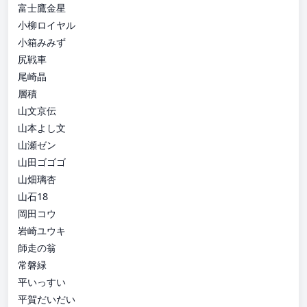
富士鷹金星
小柳ロイヤル
小箱みみず
尻戦車
尾崎晶
層積
山文京伝
山本よし文
山瀬ゼン
山田ゴゴゴ
山畑璃杏
山石18
岡田コウ
岩崎ユウキ
師走の翁
常磐緑
平いっすい
平賀だいだい