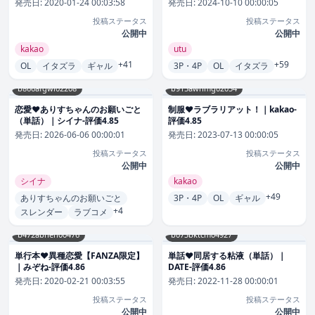
発売日:
2020-01-24 00:03:58
発売日:
2024-10-10 00:00:05
投稿ステータス
投稿ステータス
公開中
公開中
kakao
utu
+41
+59
OL
イタズラ
ギャル
3P・4P
OL
イタズラ
b866afgwi02208
b915awnmg02054
恋愛❤ありすちゃんのお願いごと
制服❤ラブラリアット！｜kakao-
（単話）｜シイナ-評価4.85
評価4.85
発売日:
2026-06-06 00:00:01
発売日:
2023-07-13 00:00:05
投稿ステータス
投稿ステータス
公開中
公開中
シイナ
kakao
+49
ありすちゃんのお願いごと
3P・4P
OL
ギャル
+4
スレンダー
ラブコメ
b472abnen00476
b073bktcm04927
単行本❤異種恋愛【FANZA限定】
単話❤同居する粘液（単話）｜
｜みぞね-評価4.86
DATE-評価4.86
発売日:
2020-02-21 00:03:55
発売日:
2022-11-28 00:00:01
投稿ステータス
投稿ステータス
公開中
公開中