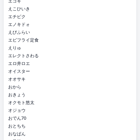
エコギ
えこひいき
エチピク
エノキドォ
えびふらい
エビフライ定食
えりゅ
エレクトさわる
エロ井ロエ
オイスター
オオサキ
おから
おきょう
オクモト悠太
オジョウ
おでん70
おとちち
おなぱん