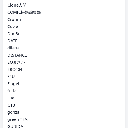
Clone人間
COMIC快艶編集部
Croriin
Cuvie
DanBi
DATE
diletta
DISTANCE
EOまさか
ERO404
F4U
Flugel
fu-ta
Fue
G10
gonza
green TEA。
GURIDA