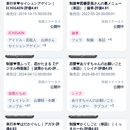
単行本❤セイシュンアゲイン｜
制服❤図書委員さんの裏メニュー
ICHIGAIN-評価4.81
（単話）｜歯車-評価4.81
発売日:
2019-10-15 00:03:58
発売日:
2022-05-20 00:00:01
投稿ステータス
投稿ステータス
公開中
公開中
ICHIGAIN
歯車
+4
アイドル・芸能人
お姉さん
フェラ
制服
単話
+9
セイシュンアゲイン
k568agotp05576
b866afgwi02266
制服❤雪ふって、恋かたまる【デ
恋愛❤ありすちゃんのお願いごと
ジタル特装版】｜波乗かもめ-評価
（単話）｜シイナ-評価4.85
4.82
発売日:
2024-04-12 00:00:04
発売日:
2026-08-01 00:00:00
投稿ステータス
投稿ステータス
公開中
公開中
波乗かもめ
シイナ
ウェイトレス
お嬢様・令嬢
ありすちゃんのお願いごと
+41
+5
カップル
スレンダー
ラブコメ
b079akroe01826
b472abnen03734
単行本❤はだかぐらし｜アガタ-評
制服❤かくしごと（単話）｜くっ
価4.83
きおーれ-評価4.83