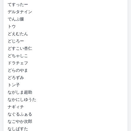
てすったー
デルタナイン
でんぶ腿
トウ
どえむたん
どじろー
どすこい杏仁
どちゃしこ
ドラチェフ
どらのやま
どろずみ
トン子
ながしま超助
なかにしゆうた
ナギィチ
なぐるふぁる
なごやか次郎
なしぱすた