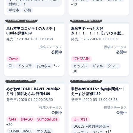
射精し！！
+12
単行本
小柄
b915awnmg00898
b915awnmg01599
単行本❤ココがキミのカタチ｜
羞恥❤ず〜っと大好
Cuvie-評価4.89
き！！！！！！！【デジタル版限
定おまけ付き】｜ICHIGAIN-評価
発売日:
2019-01-31 00:03:58
発売日:
2022-03-10 00:00:05
4.89
投稿ステータス
投稿ステータス
公開中
公開中
Cuvie
ICHIGAIN
+36
OL
イタズラ
お姉さん
カップル
ギャル
クンニ
+30
b472abnen00449
b915awnmg01034
めがね❤COMIC BAVEL 2020年2
単行本❤DOLLS〜純肉体関係〜｜
月号｜関谷あさみ-評価4.89
えーすけ-評価4.89
発売日:
2020-01-22 00:03:50
発売日:
2020-03-13 00:03:58
投稿ステータス
投稿ステータス
公開中
公開中
fu-ta
INAGO
yumoteliuce
えーすけ
+20
DOLLS〜純肉体関係〜
COMIC BAVEL
マンガ誌
+15
カップル
クンニ