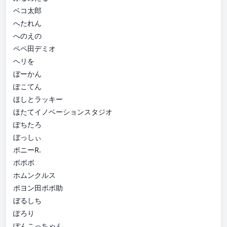
ベコ太郎
へたれん
へのえの
ペペ田デミオ
ヘリを
ぼーかん
ぽこてん
ほしとラッキー
ほたてイノベーションスタジオ
ぽちたろ
ぼっしぃ
ポニーR.
ボボボ
ホムンクルス
ポヨン田ポポ助
ぼるしち
ぽろり
ぽんこっちゃん