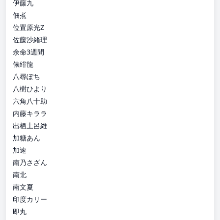
伊藤九
佃煮
位置原光Z
佐藤沙緒理
余命3週間
俵緋龍
八尋ぽち
八樹ひより
六角八十助
内藤キララ
出栖土呂維
加糖あん
加速
南乃さざん
南北
南文夏
印度カリー
即丸