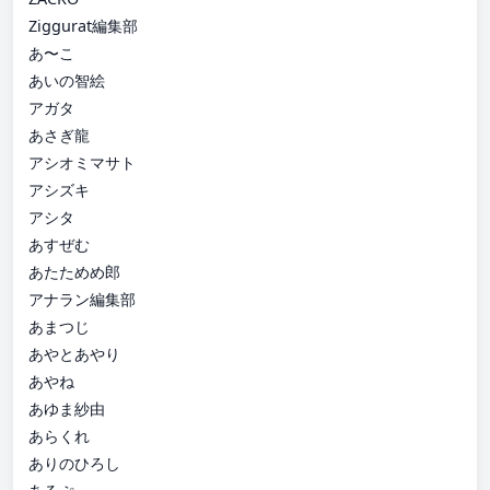
Ziggurat編集部
あ〜こ
あいの智絵
アガタ
あさぎ龍
アシオミマサト
アシズキ
アシタ
あすぜむ
あたためめ郎
アナラン編集部
あまつじ
あやとあやり
あやね
あゆま紗由
あらくれ
ありのひろし