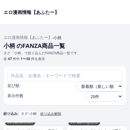
エロ漫画情報【あふたー】
エロ漫画情報【あふたー】
›
小柄
小柄 のFANZA商品一覧
タグ「小柄」で絞り込んだFANZA商品一覧です。
全
47
件中
1〜30
件を表示
並び順
表示件数
絞り込み:
タグ: 小柄
絞り込み解除
b472abnen03093
b915awnmg02052