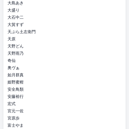
大島あき
大盛り
大石中二
大箕すず
天ぷら土左衛門
天原
天野どん
天野雨乃
奇仙
奥ヴぁ
如月群真
姫野蜜柑
安全鳥類
安藤裕行
宏式
宮元一佐
宮原歩
富士やま