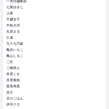
一水社編集部
七尾ゆきじ
上家
不嬢女子
中島大河
丸居まる
久遠
九十九弐級
亀吉いちこ
亀山しるこ
二区
二峰跨人
井雲くす
井雲泰助
亜美寿真
交介
京のごはん
伊月クロ