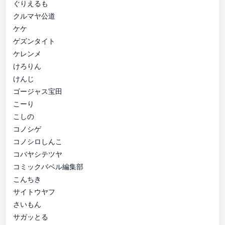
ぐりえるも
クルマヤ公道
ケケ
ゲズンタイト
ケレンメ
けろりん
けんじ
ゴージャス宝田
こーり
こしの
コノシゲ
コノシロしんこ
コバヤシテツヤ
コミックバベル編集部
こんちき
サイトウヤフ
さいもん
サガッとる