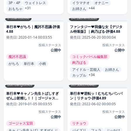
3P・4P
ウェイトレス
イラマチオ
オナニー
+31
+44
おもちゃ
お姉さん
b120ahit00996
b472abnen03286
単行本❤がちろ｜魔訶不思議-評価
ファンタジー❤我儘な女【デジタ
4.88
ル特装版】｜絢乃ばる-評価4.88
発売日:
2020-01-14 00:03:55
発売日:
2025-06-20 00:00:04
投稿ステータス
投稿ステータス
公開中
公開中
魔訶不思議
コミックバベル編集部
絢乃ばる
がちろ
単行本
小柄
アイドル・芸能人
お姉さん
+34
カップル
b061bangl00909
b073bktcm04481
単行本❤キャノン先生トばしすぎ
単行本❤逆転ッ！むちむちパンパ
ぜんぶ射精し！！｜ゴージャス宝
ン｜リチョウ-評価4.89
田-評価4.88
発売日:
2019-01-05 00:03:55
発売日:
2022-06-02 00:00:05
投稿ステータス
投稿ステータス
公開中
公開中
ゴージャス宝田
リチョウ
キャノン先生トばしすぎぜんぶ
パイズリ
フェラ
ぶっかけ