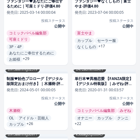
ファンタジー❤あなたにご奉仕す
ファンタジー❤なくしもの｜富士
るために｜可座ミドリ-評価4.80
やま-評価4.80
発売日:
2025-03-14 00:00:04
発売日:
2023-07-04 00:00:05
投稿ステータス
投稿ステータス
公開中
公開中
コミックバベル編集部
富士やま
可座ミドリ
カップル
セーラー服
+17
3P・4P
なくしもの
あなたにご奉仕するために
+29
お姫様
b915awnmg02519
b472abnen00477
制服❤飴色プロローグ【デジタル
単行本❤異種恋愛 【FANZA限定】
版限定おまけ付き】｜木瀬樹-評価
【デジタル特装版】｜みぞね-評価
4.80
4.81
発売日:
2024-05-01 00:00:05
発売日:
2020-01-31 00:03:57
投稿ステータス
投稿ステータス
公開中
公開中
木瀬樹
コミックバベル編集部
みぞね
OL
アイドル・芸能人
オナニー
カップル
クンニ
+26
+22
カップル
b915awnmg00971
k568agotp00643