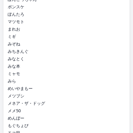
ポンスケ
ぽんたろ
マツモト
まれお
ミギ
みぞね
みちきんぐ
みなとく
みな本
ミャモ
みら
めいやまもー
メツブシ
メネア・ザ・ドッグ
メメ50
めんぼー
もぐちょび
モコ田