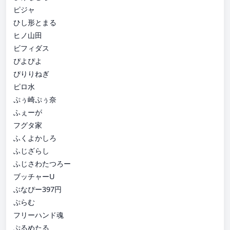
ピジャ
ひし形とまる
ヒノ山田
ビフィダス
ぴよぴよ
ぴりりねぎ
ピロ水
ぷぅ崎ぷぅ奈
ふぇーが
フグタ家
ふくよかしろ
ふじざらし
ふじさわたつろー
ブッチャーU
ぶなぴー397円
ぷらむ
フリーハンド魂
ぷるめたる