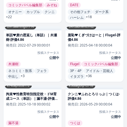
コミックバベル編集部
みぞね
DATE
オナニー
カップル
クンニ
その他フェチ
ダーク系
+22
+18
ハーレム
b915awnmg01714
b472abnen03162
単話❤麦の恩返し（単話）｜木瀬
羞恥❤くぎづけはーと｜Flugel-評
樹-評価4.86
価4.86
発売日:
2022-07-29 00:00:01
発売日:
2025-04-18 00:00:04
投稿ステータス
投稿ステータス
公開中
公開中
木瀬樹
Flugel
コミックバベル編集部
ネコミミ・獣系
フェラ
3P・4P
アイドル・芸能人
+3
+36
中出し
イタズラ
k740aplst08172
k568agotp12718
拘束❤性教育特別指定校・ドM育
クンニ❤ふわとろりっぷ｜つくは-
成コース（単話）｜漏不湯-評価
評価4.86
4.86
発売日:
2025-10-18 00:00:02
発売日:
2026-05-29 00:00:04
投稿ステータス
投稿ステータス
公開中
公開中
漏不湯
つくは