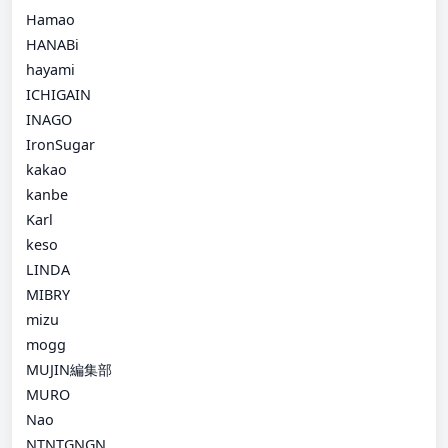
Hamao
HANABi
hayami
ICHIGAIN
INAGO
IronSugar
kakao
kanbe
Karl
keso
LINDA
MIBRY
mizu
mogg
MUJIN編集部
MURO
Nao
NTNTGNGN