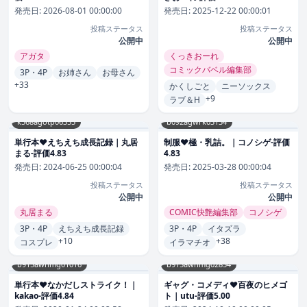
発売日:
2026-08-01 00:00:00
発売日:
2025-12-22 00:00:01
投稿ステータス
投稿ステータス
公開中
公開中
アガタ
くっきおーれ
コミックバベル編集部
3P・4P
お姉さん
お母さん
+33
かくしごと
ニーソックス
+9
ラブ＆H
k568agotp06355
b092agwrk03134
単行本❤えちえち成長記録｜丸居
制服❤極・乳詰。｜コノシゲ-評価
まる-評価4.83
4.83
発売日:
2024-06-25 00:00:04
発売日:
2025-03-28 00:00:04
投稿ステータス
投稿ステータス
公開中
公開中
丸居まる
COMIC快艶編集部
コノシゲ
3P・4P
えちえち成長記録
3P・4P
イタズラ
+10
+38
コスプレ
イラマチオ
b915awnmg01016
b915awnmg02854
単行本❤なかだしストライク！｜
ギャグ・コメディ❤百夜のヒメゴ
kakao-評価4.84
ト｜utu-評価5.00