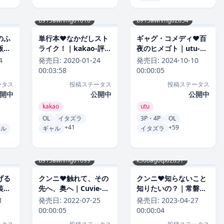
b915awnmg01016
b915awnmg02854
のふ
単行本❤なかだしスト
ギャグ・コメディ❤百
版限
ライク！｜kakao-評価
夜のヒメゴト｜utu-評
玉ぼ
4.84
価5.00
4
発売日:
2020-01-24
発売日:
2024-10-10
00:03:58
00:00:05
ータス
投稿ステータス
投稿ステータス
開中
公開中
公開中
kakao
utu
OL
イタズラ
3P・4P
OL
+41
+59
ャル
ギャル
イタズラ
b915awnmg01699
k568agotp02851
げる
クンニ❤触れて、その
クンニ❤知らないこと
装
先へ、奥へ｜Cuvie-評
知りたいの？｜常磐緑-
価
価4.85
評価4.85
1
発売日:
2022-07-25
発売日:
2023-04-27
00:00:05
00:00:04