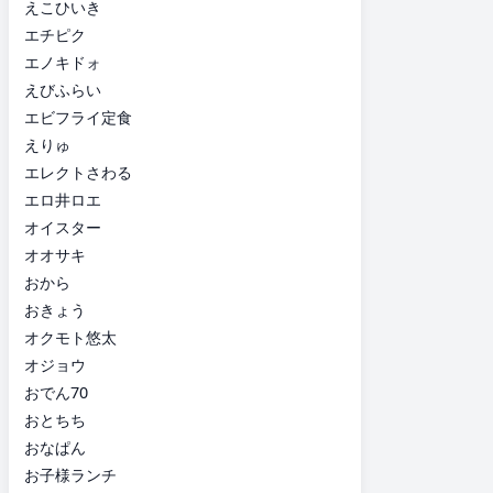
えこひいき
エチピク
エノキドォ
えびふらい
エビフライ定食
えりゅ
エレクトさわる
エロ井ロエ
オイスター
オオサキ
おから
おきょう
オクモト悠太
オジョウ
おでん70
おとちち
おなぱん
お子様ランチ