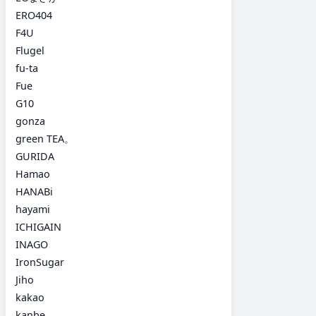
ERO404
F4U
Flugel
fu-ta
Fue
G10
gonza
green TEA。
GURIDA
Hamao
HANABi
hayami
ICHIGAIN
INAGO
IronSugar
Jiho
kakao
kanbe