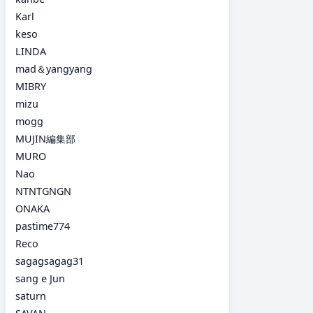
Karl
keso
LINDA
mad＆yangyang
MIBRY
mizu
mogg
MUJIN編集部
MURO
Nao
NTNTGNGN
ONAKA
pastime774
Reco
sagagsagag31
sang e Jun
saturn