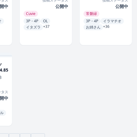
ータス
投稿ステータス
投稿ステータス
開中
公開中
公開中
Cuvie
常磐緑
オ
3P・4P
OL
3P・4P
イラマチオ
+37
+36
イタズラ
お姉さん
ッ
.85
3
ータス
開中
ル