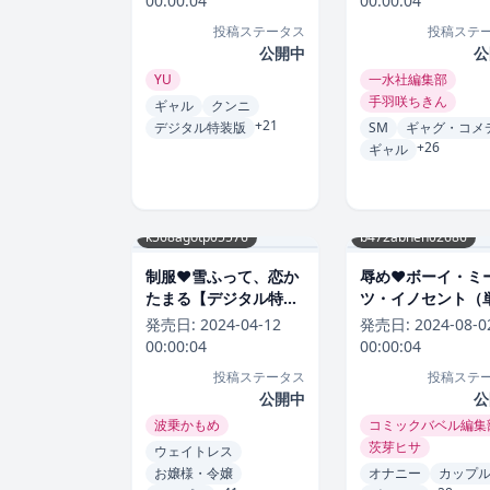
00:00:04
00:00:04
投稿ステータス
投稿ステ
公開中
公
YU
一水社編集部
手羽咲ちきん
ギャル
クンニ
+21
デジタル特装版
SM
ギャグ・コメ
+26
ギャル
k568agotp05576
b472abnen02686
制服❤雪ふって、恋か
辱め❤ボーイ・ミ
たまる【デジタル特装
ツ・イノセント（
版】｜波乗かもめ-評価
本版）【デジタル
発売日:
2024-04-12
発売日:
2024-08-0
4.82
版】｜茨芽ヒサ-評
00:00:04
00:00:04
4.82
投稿ステータス
投稿ステ
公開中
公
波乗かもめ
コミックバベル編集
茨芽ヒサ
ウェイトレス
お嬢様・令嬢
オナニー
カップ