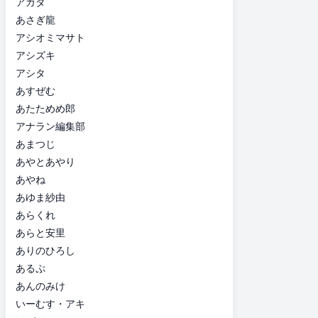
アガタ
あさぎ龍
アシオミマサト
アシズキ
アシタ
あすぜむ
あたためめ郎
アナラン編集部
あまつじ
あやとあやり
あやね
あゆま紗由
あらくれ
あらと安里
ありのひろし
あるぷ
あんのみけ
いーむす・アキ