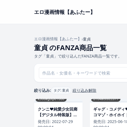
エロ漫画情報【あふたー】
エロ漫画情報【あふたー】
›
童貞
童貞 のFANZA商品一覧
タグ「童貞」で絞り込んだFANZA商品一覧です。
絞り込み:
絞り込み解除
タグ: 童貞
k568agotp01066
b164aisis05371
クンニ❤純愛少女回廊
ギャグ・コメディ
【デジタル特装版】｜
コマゾ・ホイホイ
YU-評価4.80
羽咲ちきん-評価4.
発売日:
2022-07-29
発売日:
2025-06-1