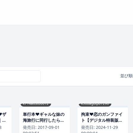
並び順
k714attst00012
k568agotp07296
❤ザ
単行本❤ギャルな妹の
拘束❤恋のガンファイ
｜手
海旅行に同行したら童
ト【デジタル特装版】
80
貞喪失する事になった
｜ナポ-評価4.82
8
発売日:
2017-09-01
発売日:
2024-11-29
話 完全版｜