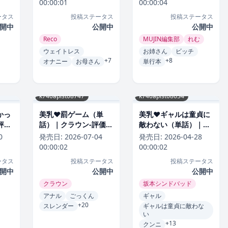
00:00:01
00:00:04
ータス
投稿ステータス
投稿ステータス
開中
公開中
公開中
Reco
MUJIN編集部
れむ
ウェイトレス
お姉さん
ビッチ
+7
+8
オナニー
お母さん
単行本
k740aplst08747
k740aplst08634
かっ
美乳❤罰ゲーム（単
美乳❤ギャルは童貞に
評価
話）｜クラウン-評価
敵わない（単話）｜坂
4.83
本シンドバッド-評価
0
発売日:
2026-07-04
発売日:
2026-04-28
4.83
00:00:02
00:00:02
ータス
投稿ステータス
投稿ステータス
開中
公開中
公開中
クラウン
坂本シンドバッド
アナル
ごっくん
ギャル
+20
スレンダー
ギャルは童貞に敵わな
い
+13
クンニ