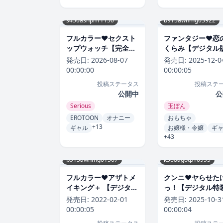
s450asnph11150
b915awnmg03922
フルカラー❤セクスト
ファンタジー❤恋
ップウォッチ【完全
くらみ【デジタル
版】【タテヨミ】｜
定おまけ付き】｜
発売日:
2026-08-07
発売日:
2025-12-0
Serious-評価4.83
ん-評価4.83
00:00:00
00:00:05
投稿ステータス
投稿ステ
公開中
公
Serious
玉ぼん
EROTOON
オナニー
おもちゃ
+13
ギャル
お嬢様・令嬢
ギ
+43
b915awnmg01567
k568agotp10995
フルカラー❤アザトメ
クンニ❤ヤらせた
イキング＋ 【デジタル
っ！【デジタル特
特装版】｜みちきんぐ-
版】｜ラマンダ-評
発売日:
2022-02-01
発売日:
2025-10-3
評価4.83
4.84
00:00:05
00:00:04