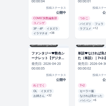
00:00:04
00:00:01
投稿ステータス
投稿ステ
公開中
公
COMIC快艶編集部
つかこ
コノシゲ
パイズリ
フェラ
+12
3P・4P
イタズラ
ラブコメ
+38
イラマチオ
b915awnmg04244
b915awnmg04269
ファンタジー❤艶色シ
単話❤なければ良
ークレット【デジタル
た（単話）｜7×2-
版限定おまけ付き】｜
5.00
発売日:
2026-04-20
発売日:
2026-04-3
れぐでく-評価4.83
00:00:05
00:00:02
投稿ステータス
投稿ステ
公開中
公
れぐでく
7×2
OL
イタズラ
セーラー服
+32
お姉さん
なければ良かった
+6
パイパン