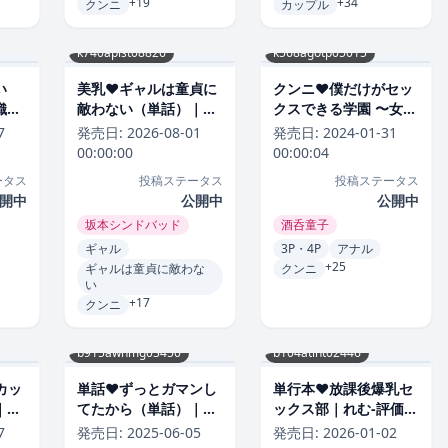
+19
+34
クンニ
カップル
k740aplst08826
k568agotp05015
い
美乳❤ギャルは童貞に
クンニ❤僕だけがセッ
織ゆ
敵わない（単話）｜坂
クスできる学園 〜女教
本シンドバッド-評価
師も、女生徒も、その
7
発売日:
2026-08-01
発売日:
2024-01-31
4.83
母親も〜｜酒呑童子-評
00:00:00
00:00:04
価4.83
ータス
投稿ステータス
投稿ステータス
開中
公開中
公開中
坂本シンドバッド
酒呑童子
ギャル
3P・4P
アナル
+25
ギャルは童貞に敵わな
クンニ
い
+17
クンニ
b915awnmg03450
b104atint02446
カッ
単話❤ずっとガマンし
単行本❤放課後爆乳セ
｜つ
てたから（単話）｜
ックス部｜れむ-評価
Reco-評価4.83
4.83
7
発売日:
2025-06-05
発売日:
2026-01-02