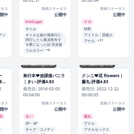
00:02:51
00:00:04
IronSugar-評価4.82
ータス
投稿ステータス
投稿ステータス
開中
公開中
公開中
IronSugar
ナポ
ギャル
M男
ディ
ギャルな妹の海旅行に
アイドル・芸能人
同行したら童貞喪失す
+31
アナル
る事になった話 完全版
+4
フルカラー
b915awnmg00584
b915awnmg01838
ー
単行本❤放課後バニラ
クンニ❤花 flowers｜
単行
｜きい-評価4.83
藤丸-評価4.83
特装
2
発売日:
2016-02-05
発売日:
2022-12-22
価
00:04:00
00:00:05
ータス
投稿ステータス
投稿ステータス
開中
公開中
公開中
部
きい
藤丸
3P・4P
アナル
ル
ギャグ・コメディ
アナルセックス