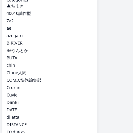
▲ちまき
40010試作型
7×2
ae
azegami
B-RIVER
Beなんとか
BUTA
chin
Clone人間
COMIC快艶編集部
Croriin
Cuvie
DanBi
DATE
diletta
DISTANCE
EOまさか