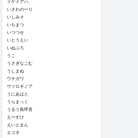
イゲドアハ
いさわのーり
いしみそ
いちまつ
いつつせ
いとうえい
いぬぶろ
うこ
うさぎなごむ
うしまぬ
ウチガワ
ウツロギノア
うにあはと
うらまっく
うるう島呼音
えーすけ
えいとまん
エコギ