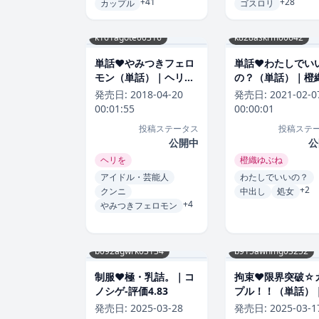
+41
+28
カップル
ゴスロリ
k161agote00316
k828askrm00642
単話❤やみつきフェロ
単話❤わたしでい
モン（単話）｜ヘリを-
の？（単話）｜橙
評価4.83
ぶね-評価4.83
発売日:
2018-04-20
発売日:
2021-02-0
00:01:55
00:00:01
投稿ステータス
投稿ステ
公開中
公
ヘリを
橙織ゆぶね
アイドル・芸能人
わたしでいいの？
+2
クンニ
中出し
処女
+4
やみつきフェロモン
b092agwrk03134
b915awnmg03252
制服❤極・乳詰。｜コ
拘束❤限界突破☆
ノシゲ-評価4.83
プル！！（単話）
かこ-評価4.83
発売日:
2025-03-28
発売日:
2025-03-1