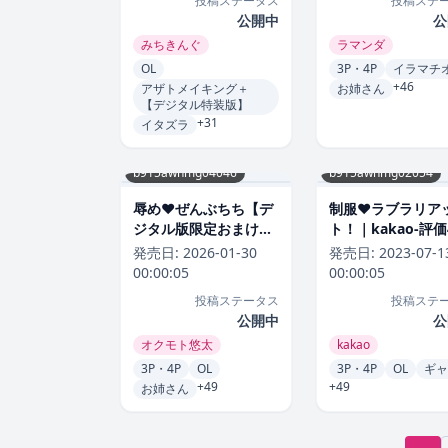
投稿ステータス
投稿ステ
公開中
公
みちきんぐ
ラマンダ
OL
3P・4P
イラマチ
+46
アザトメイキング＋
お姉さん
【デジタル特装版】
+31
イタズラ
b915awnmg04046
b915awnmg02054
辱め❤ぜんぶちち【デ
制服❤ラブラリア
ジタル版限定おまけ付
ト！｜kakao-評価4
き】｜オクモト悠太-評
発売日:
2026-01-30
発売日:
2023-07-1
価4.85
00:00:05
00:00:05
投稿ステータス
投稿ステ
公開中
公
オクモト悠太
kakao
3P・4P
OL
3P・4P
OL
ギャ
+49
+49
お姉さん