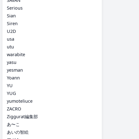
SAVAN
Serious
Sian
Siren
U2D
usa
utu
warabite
yasu
yesman
Yoann
YU
YUG
yumoteliuce
ZACRO
Ziggurat編集部
あ〜こ
あいの智絵