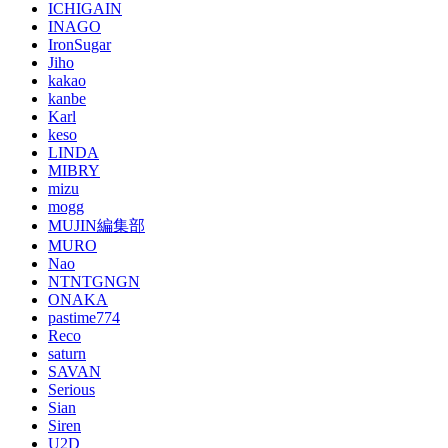
ICHIGAIN
INAGO
IronSugar
Jiho
kakao
kanbe
Karl
keso
LINDA
MIBRY
mizu
mogg
MUJIN編集部
MURO
Nao
NTNTGNGN
ONAKA
pastime774
Reco
saturn
SAVAN
Serious
Sian
Siren
U2D